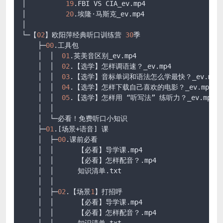
│          
19
.FBI
 VS CIA_ev
.mp4
│          
20
.埃隆·马斯克_ev
.mp4
│          

└─【
02
】欧阳萍经典听口训练营 
30
季

    ├─
00
.工具包

    │  │  
01
.英美音区别_ev
.mp4
    │  │  
02
.【选学】怎样调语速？_ev
.mp4
    │  │  
03
.【选学】音标单词和语法怎么学最快？_ev
.mp4
    │  │  
04
.【选学】怎样下载自己喜欢的电影？_ev
.mp4
    │  │  
05
.【选学】怎样用 “听写法” 练听力？_ev
.mp4
    │  │  

    │  └─必看！免费听口小知识

    ├─
01
.
[场景+语音]
 课

    │  ├─
00
.课前必看

    │  │      【必看】导学课
.mp4
    │  │      【必看】怎样配音？
.mp4
    │  │      知识清单
.txt
    │  │      

    │  ├─
02
.【场景
1
】打招呼

    │  │      【必看】导学课
.mp4
    │  │      【必看】怎样配音？
.mp4