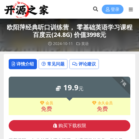
登录
欧阳萍经典听口训练营， 零基础英语学习课程
百度云(24.8G) 价值3998元
2024-10-11
英语
详情介绍
常见问题
评论建议
下载
19.9
元
会员
永久会员
免费
免费
购买下载权限