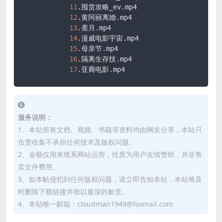
11
.囤货攻略_ev
.mp4
12
.黄阿丽离婚
.mp4
13
.斋月
.mp4
14
.漫威电影宇宙
.mp4
15
.母亲节
.mp4
16
.隔离生存技
.mp4
17
.亚裔电影
.mp4
服务说明：
1、本站所有文档、视频、书籍等资料均由网友分享，本站只
负责收集不承担任何技术及版权问题。
2、金额仅用来维系网站运营，性质为用户友情赞助，并非售
卖文件费用。
3、如本帖侵犯到任何版权问题，请立即告知本站，本站将及
时删除下载链接并致以最深的歉意。
4、本站唯一邮箱：cloudman1949@foxmail.com