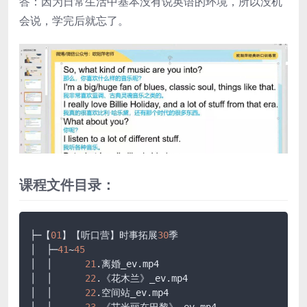
答：因为日常生活中基本没有说英语的环境，所以没机
会说，学完后就忘了。
课程文件目录：
├─【
01
】【听口营】时事拓展
30
季

│  ├─
41
~
45
│  │      
21
.离婚_ev
.mp4
│  │      
22
.《花木兰》_ev
.mp4
│  │      
22
.空间站_ev
.mp4