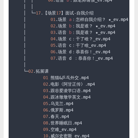
    │  │      
06
.语音 
b
：跟老师请假_ev
.mp4
    │  │      

    │  └─
17
.【场景
17
】面试-自我介绍

    │          
01
.场景 
a
：怎样自我介绍？ ★_ev
.mp4
    │          
02
.场景 
b
：我是谁？ ★_ev
.mp4
    │          
03
.语音 
b
：我是谁？ ★_ev
.mp4
    │          
04
.场景 c：干了啥？_ev
.mp4
    │          
05
.语音 c：干了啥_ev
.mp4
    │          
06
.场景 d：恭喜你！_ev
.mp4
    │          
07
.语音 d ：恭喜你！_ev
.mp4
    │          

    └─
02
.拓展课

01
 熊猫&乒乓外交
.mp4
02
.电影《阿甘正传》
.mp4
03
.跟谷爱凌学口语
.mp4
04
.跟冰墩墩学英文
.mp4
05
.乌克兰
.mp4
06
.俄罗斯
.mp4
07
.春天
.mp4
08
.世界睡眠日
.mp4
09
.空难_ev
.mp4
10
.威尔史密斯_ev
.mp4