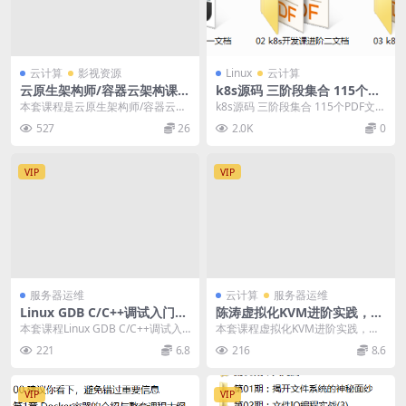
云计算
影视资源
Linux
云计算
云原生架构师/容器云架构课，
k8s源码 三阶段集合 115个PD
视频+资料(120G)
F文档合集 宝藏级开发文档
本套课程是云原生架构师/容器云架
k8s源码 三阶段集合 115个PDF文档
构课，内容包含视频以及相关资
合集 宝藏级开发文档
527
26
2.0K
0
料，共计120.10...
VIP
VIP
服务器运维
云计算
服务器运维
Linux GDB C/C++调试入门与
陈涛虚拟化KVM进阶实践，视
精通，张海洋视频课程
频+资料 价值199元
本套课程Linux GDB C/C++调试入
本套课程虚拟化KVM进阶实践，课
门与精通，课程官方售价799元，
程官方售价199元，由陈涛老师主
221
6.8
216
8.6
由张...
讲，内容共13章...
VIP
VIP