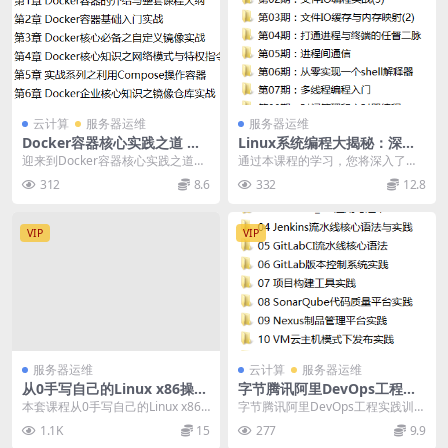
云计算
服务器运维
服务器运维
Docker容器核心实践之道 从
Linux系统编程大揭秘：深度
入门到高级 深入学习高级Doc
学习技术全攻略！
迎来到Docker容器核心实践之道课
通过本课程的学习，您将深入了解L
kerfile和镜像仓库的完整指南
程！这门课程旨在为您提供关于Do
inux系统编程的关键技术，掌握实
312
8.6
332
12.8
cker容器...
用的编程技巧，...
VIP
VIP
服务器运维
云计算
服务器运维
从0手写自己的Linux x86操作
字节腾讯阿里DevOps工程实
系统，深入理解计算机体系结
践训练营 – Nexus+GitLabCI
本套课程从0手写自己的Linux x86
字节腾讯阿里DevOps工程实践训练
构 价值798元
+Jenkins+SonarQube+Jira
操作系统，深入理解计算机体系，
营 - Nexus+GitLabCI+Jen...
1.1K
15
277
9.9
自动化
课程官方售...