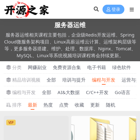
登录
服务器运维
服务器运维相关课程主要包括，企业级Redis开发运维、Spring
Cloud微服务架构项目、Linux高薪运维云计算、运维架构层级等
等，更多服务器搭建、维护、处理、数据库、Nginx、Tomcat、
MySQL、Linux等系统视频培训课程将会持续更新。
分类
网赚副业
免费资源合集
电子书籍
绿色软件
精品培训视频
全部
培训与提升
编程与开发
运营与
编程与开发
全部
AI&大数据
C/C++开发
Go语言
J
排序
最新
热度
点赞
收藏
更新
随机
VIP