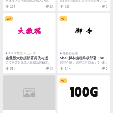
欢迎加入自动化测试全栈大师课
这门课程适用于正在寻求提升Linux
自动化+Mysql实战 打造测试
nux基础实战课程
程！这个课程旨在为您提供广泛的
运维技能的初学者和有经验的IT专
294
23
929
0
专家
自动化测试技能，包括P...
业人士，以及...
VIP
VIP
AI&大数据
云计算
服务器运维
企业级大数据部署调优与运维
Shell脚本编程终极部署 Shell
实战 画像+监控+告警+Docke
脚本编程从入门到精通视频教
监控告警是保障大数据系统稳定性
课程介绍： 课程文件目录： Shell
r+K8S+大数据治理深度融合
程 附带Shell开发资料
的关键环节。通过课程的学习，我
脚本编程终极部署 Shell脚本编程从
531
18
1.1K
5
掌握了监控与告警的实...
入门...
VIP