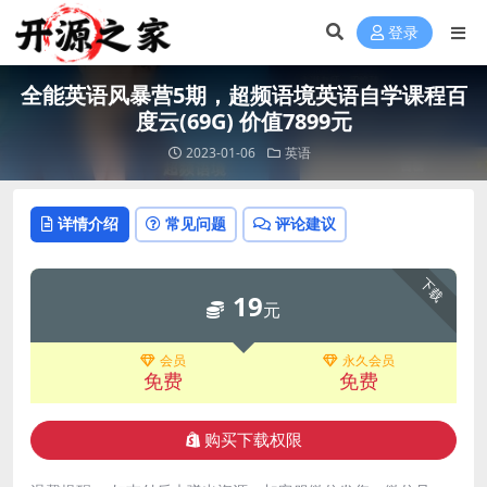
登录
全能英语风暴营5期，超频语境英语自学课程百
度云(69G) 价值7899元
2023-01-06
英语
详情介绍
常见问题
评论建议
下载
19
元
会员
永久会员
免费
免费
购买下载权限