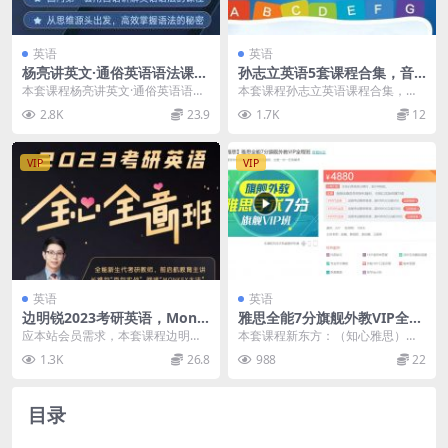
英语
英语
杨亮讲英文·通俗英语语法课，
孙志立英语5套课程合集，音
初级+中级+高级百度云 价值1
标/纠音/口语/自然拼读
本套课程杨亮讲英文·通俗英语语法
本套课程孙志立英语课程合集，包
398元
课，课程官方售价1398元，由杨亮
含：孙志立抖音课程、孙志立简明
2.8K
23.9
1.7K
12
老师主讲，课程...
英语音标教程50讲、...
VIP
VIP
英语
英语
边明锐2023考研英语，Monk
雅思全能7分旗舰外教VIP全程
ey英语全心全意全逆天改命全
班，新东方知心雅思课程下载
应本站会员需求，本套课程边明锐2
本套课程新东方：（知心雅思）雅
程班 价值1300元
(27G) 价值4880元
023考研英语，Monkey英语全心全
思全能7分旗舰外教VIP全程班，课
1.3K
26.8
988
22
意全逆天改...
程官方售价488...
目录