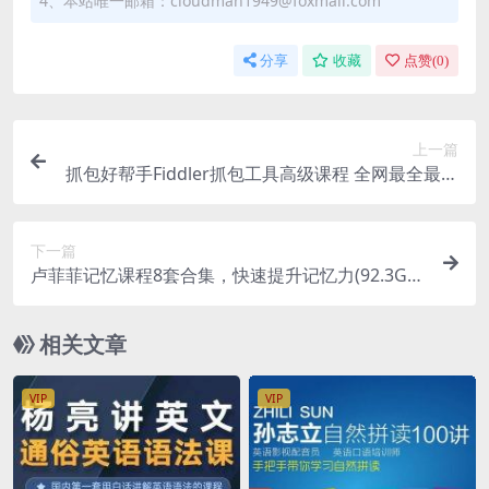
4、本站唯一邮箱：cloudman1949@foxmail.com
分享
收藏
点赞(
0
)
上一篇
抓包好帮手Fiddler抓包工具高级课程 全网最全最新
Fiddler抓包实战教程 多套课程合集
下一篇
卢菲菲记忆课程8套合集，快速提升记忆力(92.3G)
精品合集
相关文章
VIP
VIP