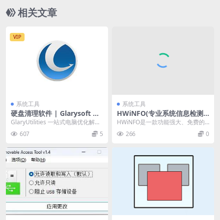
相关文章
VIP
系统工具
系统工具
硬盘清理软件 | Glarysoft Dis
HWiNFO(专业系统信息检测
k Cleaner v6.0.1.36 中文绿
工具) v8.13.5565 中文绿色版
GlaryUtilities 一站式电脑优化解决
HWiNFO是一款功能强大、免费的
色破解版
方案。它允许你清理系统垃圾文
硬件信息检测工具，它可以提供详
607
5
266
0
件，...
细的系统和硬件信...