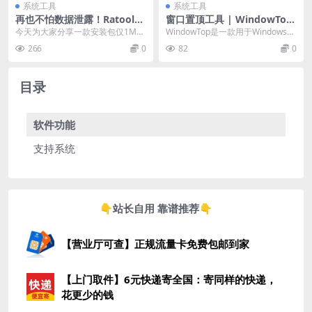
系统工具
系统工具
再也不怕数据泄露！Ratool让
窗口置顶工具 | WindowTop
你掌控USB设备权限
Pro v5.28.6 / 5.29.0 Beta 中
今天为大家分享一款安装包仅1MB
WindowTop是一款用于Windows操
文绿色版
大小的实用小助手，这个软件目前
作系统的实用工具，它可以帮助用
266
0
82
0
只有Windows...
户对窗...
目录
软件功能
支持系统
👇站长自用 靠谱推荐👇
【营业厅可查】正规流量卡免费包邮到家
【上门取件】6元快递寄全国：寄同样的快递，
花更少的钱