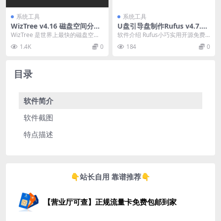
系统工具
系统工具
WizTree v4.16 磁盘空间分析
U盘引导盘制作Rufus v4.7.22
工具 便携版
31
WizTree 是世界上最快的磁盘空间
软件介绍 Rufus小巧实用开源免费
分析器。它将扫描您的硬盘驱动
的U盘系统启动盘制作工具和格式
1.4K
0
184
0
器，并显示哪些...
化U盘的小工具...
目录
软件简介
软件截图
特点描述
👇站长自用 靠谱推荐👇
【营业厅可查】正规流量卡免费包邮到家