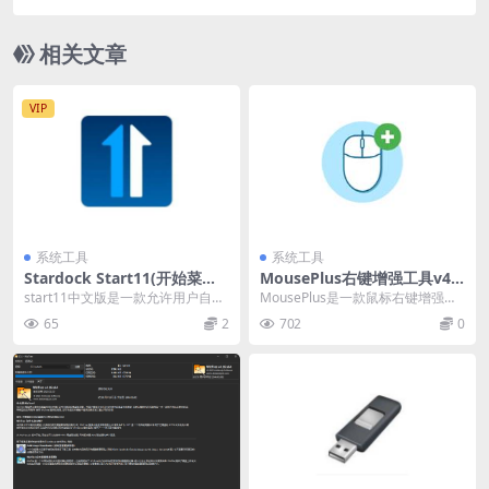
语学习(41G) 价值998元
相关文章
VIP
系统工具
系统工具
Stardock Start11(开始菜单
MousePlus右键增强工具v4.
工具)v2.52.3 中文破解绿色版
0.7
start11中文版是一款允许用户自定
MousePlus是一款鼠标右键增强工
义Windows开始菜单和任务栏的应
具，使用鼠标右键拖动即可唤醒鼠
65
2
702
0
用程序...
标轮盘，实现...