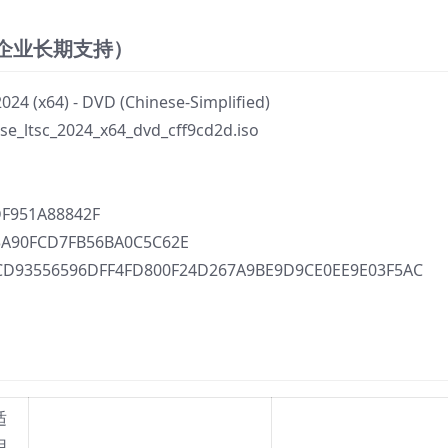
24（企业长期支持）
24 (x64) - DVD (Chinese-Simplified)
e_ltsc_2024_x64_dvd_cff9cd2d.iso
F951A88842F
A90FCD7FB56BA0C5C62E
D93556596DFF4FD800F24D267A9BE9D9CE0EE9E03F5AC
适
用