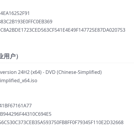
4EA16252F91
83C2B193E0FFC0EB369
C8A2BDE1723CED563CF541E4E49F147725E87DA020753
专业用户）
on 24H2 (x64) - DVD (Chinese-Simplified)
plified_x64.iso
1BF67161A77
B944296F44310C694E5
6C530C373CEB35A593750FB8FF0F79345F110E2D32668