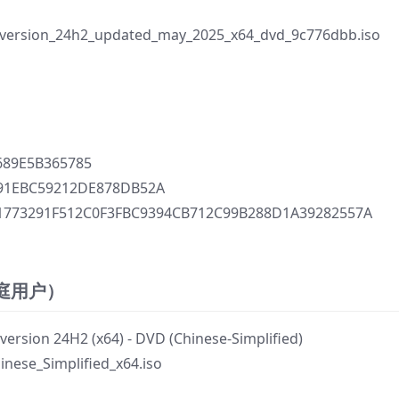
version_24h2_updated_may_2025_x64_dvd_9c776dbb.iso
89E5B365785
91EBC59212DE878DB52A
773291F512C0F3FBC9394CB712C99B288D1A39282557A
家庭用户）
on 24H2 (x64) - DVD (Chinese-Simplified)
ese_Simplified_x64.iso