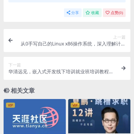
分享
收藏
点赞(
0
)
上一篇
从0手写自己的Linux x86操作系统，深入理解计算
机体系结构 价值798元
下一篇
华清远见，嵌入式开发线下培训就业班培训教程，
百度云网盘下载 (291.8G)
相关文章
VIP
VIP