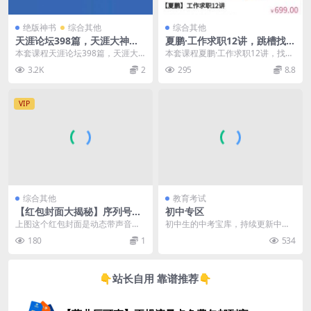
绝版神书
综合其他
综合其他
天涯论坛398篇，天涯大神贴
夏鹏·工作求职12讲，跳槽找工
合集(电子书/pdf/txt各版本)
作方法论 价值699元
本套课程天涯论坛398篇，天涯大
本套课程夏鹏·工作求职12讲，找工
精品合集
神贴合集，天涯论坛曾经是中国最
作方法论课程官方售价699元，由
3.2K
2
295
8.8
大的综合性社区论坛...
夏鹏老师主讲，...
VIP
综合其他
教育考试
【红包封面大揭秘】序列号获
初中专区
取+制作步骤全公开，轻松制
上图这个红包封面是动态带声音特
初中生的中考宝库，持续更新中…
作专属微信红包封面！
效的，特别炫酷！不信你买一个~
180
1
534
👇站长自用 靠谱推荐👇