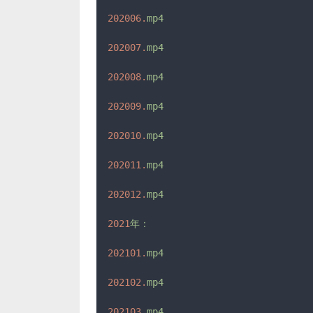
202006.
mp4
202007.
mp4
202008.
mp4
202009.
mp4
202010.
mp4
202011.
mp4
202012.
mp4
2021
年：
202101.
mp4
202102.
mp4
202103.
mp4