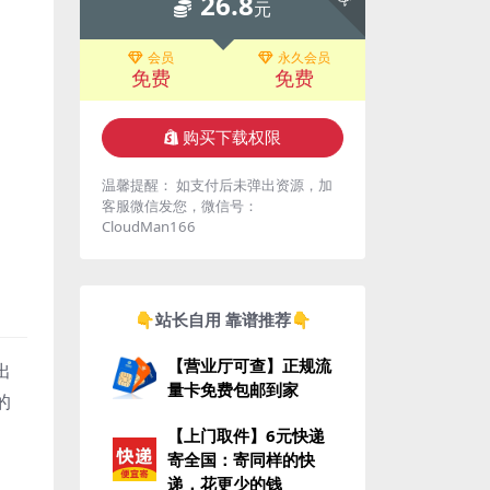
26.8
元
会员
永久会员
免费
免费
购买下载权限
温馨提醒： 如支付后未弹出资源，加
客服微信发您，微信号：
CloudMan166
👇站长自用 靠谱推荐👇
【营业厅可查】正规流
出
量卡免费包邮到家
的
【上门取件】6元快递
寄全国：寄同样的快
递，花更少的钱