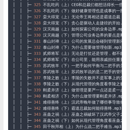
│  │  ├─ 
325
 不乱吃药（上）CEO和总裁们都想活得长一些.mp3
│  │  ├─ 
326
 不乱吃药（下）做好健康管理也是成事的一部分.m
│  │  ├─ 
327
 栾大得宠（上）无论帝王将相还是霸道总裁，总逃不
│  │  ├─ 
328
 栾大得宠（下）贪心是驱动人走捷径的开始.mp3

│  │  ├─ 
329
 汉灭南越（上）如何探索公司的业务边界.mp3

│  │  ├─ 
330
 汉灭南越（下）管理公司业务边界的要点是顺势而为
│  │  ├─ 
331
 泰山封禅（上）公司的发展总会碰到管理新问题.m
│  │  ├─ 
332
 泰山封禅（下）为什么需要做管理创新.mp3

│  │  ├─ 
333
 贰师将军（上）无论是打仗还是管理，都不能轻敌.
│  │  ├─ 
334
 贰师将军（下）在公司里，能用亲戚担任重要职务吗
│  │  ├─ 
335
 苏武牧羊（下）一把手如何平衡与二把手的关系.m
│  │  ├─ 
336
 苏武牧羊（上）苏武牧羊说的是二把手的管理问题.
│  │  ├─ 
337
 李陵之败（上）李陵的失败并不是军事上的失败.m
│  │  ├─ 
338
 李陵之败（下）从现代管理的角度看李陵之败.mp3
│  │  ├─ 
339
 刚柔并济（上）做管理是要严一点还是柔一点.mp3
│  │  ├─ 
340
 刚柔相济（下）为什么做管理要刚柔并济.mp3

│  │  ├─ 
341
 难得善终（上）汉武帝晚年做了哪些事导致他难以善
│  │  ├─ 
342
 难得善终（下）霸道总裁如何能得善终.mp3

│  │  ├─ 
343
 巫蛊之祸（上）巫蛊之祸破坏了汉武帝父子之间的信
│  │  ├─ 
344
 巫蛊之祸（下）如何从现代管理角度看巫蛊之祸.m
│  │  ├─ 
345
 田千秋拜相（上）为什么说二把手难当.mp3
