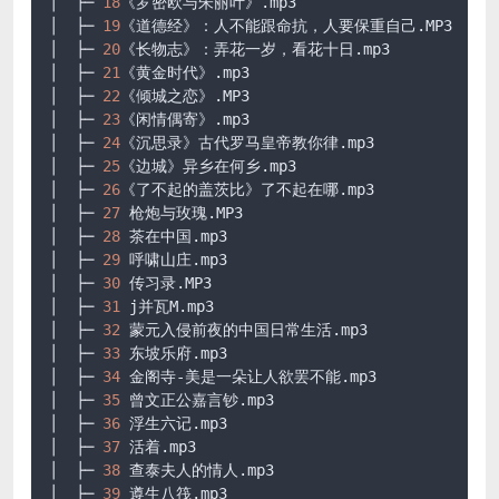
│  ├─ 
18
《罗密欧与朱丽叶》
.mp3
│  ├─ 
19
《道德经》：人不能跟命抗，人要保重自己
.MP3
│  ├─ 
20
《长物志》：弄花一岁，看花十日
.mp3
│  ├─ 
21
《黄金时代》
.mp3
│  ├─ 
22
《倾城之恋》
.MP3
│  ├─ 
23
《闲情偶寄》
.mp3
│  ├─ 
24
《沉思录》古代罗马皇帝教你律
.mp3
│  ├─ 
25
《边城》异乡在何乡
.mp3
│  ├─ 
26
《了不起的盖茨比》了不起在哪
.mp3
│  ├─ 
27
 枪炮与玫瑰
.MP3
│  ├─ 
28
 茶在中国
.mp3
│  ├─ 
29
 呼啸山庄
.mp3
│  ├─ 
30
 传习录
.MP3
│  ├─ 
31
 j并瓦M
.mp3
│  ├─ 
32
 蒙元入侵前夜的中国日常生活
.mp3
│  ├─ 
33
 东坡乐府
.mp3
│  ├─ 
34
 金阁寺-美是一朵让人欲罢不能
.mp3
│  ├─ 
35
 曾文正公嘉言钞
.mp3
│  ├─ 
36
 浮生六记
.mp3
│  ├─ 
37
 活着
.mp3
│  ├─ 
38
 查泰夫人的情人
.mp3
│  ├─ 
39
 遵生八筏
.mp3