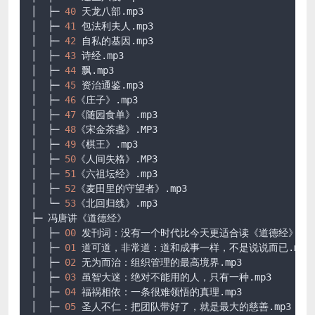
│  ├─ 
40
 天龙八部
.mp3
│  ├─ 
41
 包法利夫人
.mp3
│  ├─ 
42
 自私的基因
.mp3
│  ├─ 
43
 诗经
.mp3
│  ├─ 
44
 飘
.mp3
│  ├─ 
45
 资治通鉴
.mp3
│  ├─ 
46
《庄子》
.mp3
│  ├─ 
47
《随园食单》
.mp3
│  ├─ 
48
《宋金茶盏》
.MP3
│  ├─ 
49
《棋王》
.mp3
│  ├─ 
50
《人间失格》
.MP3
│  ├─ 
51
《六祖坛经》
.mp3
│  ├─ 
52
《麦田里的守望者》
.mp3
│  └─ 
53
《北回归线》
.mp3
├─ 冯唐讲《道德经》

│  ├─ 
00
 发刊词：没有一个时代比今天更适合读《道德经》
.mp
│  ├─ 
01
 道可道，非常道：道和成事一样，不是说说而已
.mp3
│  ├─ 
02
 无为而治：组织管理的最高境界
.mp3
│  ├─ 
03
 虽智大迷：绝对不能用的人，只有一种
.mp3
│  ├─ 
04
 福祸相依：一条很难领悟的真理
.mp3
│  ├─ 
05
 圣人不仁：把团队带好了，就是最大的慈善
.mp3