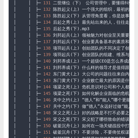
│     │  ├─ 
131
 二世继位（下） 公司管理中，要懂得纠错和
│     │  ├─ 
132
 陈胜起义(上) 一个强大的组织，最初的问
│     │  ├─ 
133
 陈胜起义(下) 从管理角度看，你是故事中
│     │  ├─ 
134
 后起之秀(上) 最先站出来的人，往往走不
│     │  ├─ 
135
 后起之秀(下)
.mp3
│     │  ├─ 
136
 刘邦起兵(上) 领袖魅力对创业至关重要
.MP
│     │  ├─ 
137
 刘邦起兵(下) 创业要具备基本的素质和条件
│     │  ├─ 
138
 项羽起兵(上) 创始团队的不同决定了创业
│     │  ├─ 
139
 项羽起兵(下) 创业团队的组建、维系与管
│     │  ├─ 
140
 刘邦养成(上) 一个超级CEO是怎么养成的
.m
│     │  ├─ 
141
 刘邦养成(下) 什么样的领导才是值得跟随的
│     │  ├─ 
142
 东门黄犬(上) 大公司的问题往往来自内部
.
│     │  ├─ 
143
 东门黄犬(下) 企业败亡最大的原因是什么
.
│     │  ├─ 
144
 项梁之死(上) 危机意识对公司和个人都很
│     │  ├─ 
145
 项梁之死(下) 如何化解企业面临的危机
.mp
│     │  ├─ 
146
 关中之约(上) “德人”和“能人”哪个更能成
│     │  ├─ 
147
 关中之约(下) 做“德人”永远好过做“能人
.m
│     │  ├─ 
148
 宋义之死(上) 好的战略是不打不必要之仗
.
│     │  ├─ 
149
 宋义之死(下) 宋义犯了哪些致命的错误
.mp
│     │  ├─ 
150
 破釜沉舟(上) 如何在一场关键战役中打赢
.
│     │  ├─ 
151
 破釜沉舟(下) 不要涉险，不要倚仗权谋
.mp