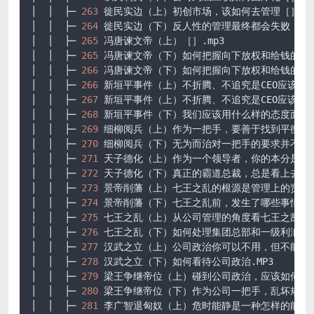
│  │  ├─ 
263
 徙民实边（上）初创市场，该如何去管理［］.mp3
│  │  ├─ 
264
 徙民实边（下）反人性的管理最终都会失败［］.m
│  │  ├─ 
265
 冯唐谏文帝（上）［］.mp3

│  │  ├─ 
265
 冯唐谏文帝（下）如何把握向下放权和给钱的尺度［
│  │  ├─ 
266
 冯唐谏文帝（下）如何把握向下放权和给钱的尺度［
│  │  ├─ 
266
 新垣平事件（上）不折腾、不追究是CEO应该具备的
│  │  ├─ 
267
 新垣平事件（上）不折腾、不追究是CEO应该具备的
│  │  ├─ 
268
 新垣平事件（下）我们应该用什么样的态度面对未知
│  │  ├─ 
269
 细柳阅兵（上）作为一把手，要善于找到平衡点［］
│  │  ├─ 
270
 细柳阅兵（下）无为而治对一把手的要求并不低［］
│  │  ├─ 
271
 天子德化（上）作为一个领导者，你的本分是什么［
│  │  ├─ 
272
 天子德化（下）真正的霸道总裁，总是看上去很普通
│  │  ├─ 
273
 景帝削藩（上）七王之乱的根源是管理上的责、权、
│  │  ├─ 
274
 景帝削藩（下）七王之乱前，发生了哪些事情［］.
│  │  ├─ 
275
 七王之乱（上）从公司管理的角度看七王之乱的八个
│  │  ├─ 
276
 七王之乱（下）如何处理集团总部和一级利润中心之
│  │  ├─ 
277
 汉武之立（上）公司政治你可以不用，但不能不懂.
│  │  ├─ 
278
 汉武之立（下）如何看待公司政治.MP3

│  │  ├─ 
279
 梁王争继帝位（上）碰到公司政治，应该如何处理.
│  │  ├─ 
280
 梁王争继帝位（下）作为公司一把手，乱坏规矩是大
│  │  ├─ 
281
 李广智退匈奴（上）危时能静是一种怎样的能力.m