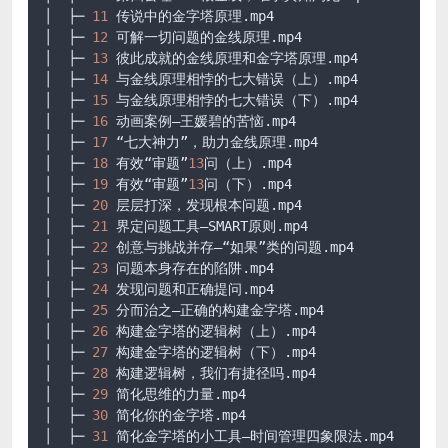
│  ├─ 
11
 传说中的金字塔原理
.mp4
│  ├─ 
12
 可解一切问题的金线原理
.mp4
│  ├─ 
13
 彼此成就的金线原理和金字塔原理
.mp4
│  ├─ 
14
 与金线原理相悖的七大错误（上）
.mp4
│  ├─ 
15
 与金线原理相悖的七大错误（下）
.mp4
│  ├─ 
16
 动画案例–王媛碧的苦恼
.mp4
│  ├─ 
17
 “七大神力”，助力金线原理
.mp4
│  ├─ 
18
 有效“审题”
13
问（上）
.mp4
│  ├─ 
19
 有效“审题”
13
问（下）
.mp4
│  ├─ 
20
 层层打深，发现根本问题
.mp4
│  ├─ 
21
 界定问题工具–SMART原则
.mp4
│  ├─ 
22
 创意与挑战并存–“如果”类的问题
.mp4
│  ├─ 
23
 问题本身存在的陷阱
.mp4
│  ├─ 
24
 发现问题和正确提问
.mp4
│  ├─ 
25
 分而治之–正确的构建金字塔
.mp4
│  ├─ 
26
 构建金字塔的逻辑树（上）
.mp4
│  ├─ 
27
 构建金字塔的逻辑树（下）
.mp4
│  ├─ 
28
 构建逻辑树，我们有捷径吗
.mp4
│  ├─ 
29
 简化思维的力量
.mp4
│  ├─ 
30
 简化你的金字塔
.mp4
│  ├─ 
31
 简化金字塔的小工具–时间管理四象限法
.mp4