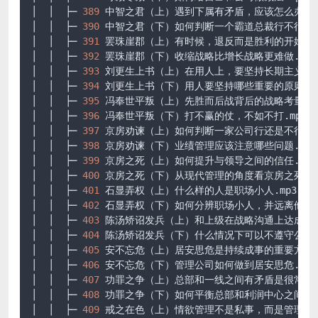
│  │  ├─ 
389
 中智之君（上）遇到下属有矛盾，应该怎么办.mp3
│  │  ├─ 
390
 中智之君（下）如何判断一个霸道总裁行不行.mp3
│  │  ├─ 
391
 罢珠崖郡（上）有时候，退反而是胜利的开始.mp3
│  │  ├─ 
392
 罢珠崖郡（下）收缩战略比增长战略更难做.mp3

│  │  ├─ 
393
 刘更生上书（上）在用人上，要坚持长期主义.mp3
│  │  ├─ 
394
 刘更生上书（下）用人要坚持哪些重要的原则.mp3
│  │  ├─ 
395
 冯奉世平叛（上）先胜而后战背后的战略考量.mp3
│  │  ├─ 
396
 冯奉世平叛（下）打不赢的仗，不如不打.mp3

│  │  ├─ 
397
 京房劝谏（上）如何判断一家公司行还是不行.mp3
│  │  ├─ 
398
 京房劝谏（下）业绩管理应该注意哪些问题.mp3

│  │  ├─ 
399
 京房之死（上）如何提升与领导之间的信任.mp3

│  │  ├─ 
400
 京房之死（下）从现代管理的角度看京房之死.MP3
│  │  ├─ 
401
 石显弄权（上）什么样的人是职场小人.mp3

│  │  ├─ 
402
 石显弄权（下）如何分辨职场小人，并远离他们.m
│  │  ├─ 
403
 陈汤矫诏发兵（上）和上级在战略沟通上达成一致很
│  │  ├─ 
404
 陈汤矫诏发兵（下）什么情况下可以不遵守公司总部
│  │  ├─ 
405
 安不忘危（上）居安思危是持续成事的重要方式之一
│  │  ├─ 
406
 安不忘危（下）管理公司如何做到居安思危.mp3

│  │  ├─ 
407
 功罪之争（上）总部和一线之间有矛盾是很常见的事
│  │  ├─ 
408
 功罪之争（下）如何平衡总部和利润中心之间的矛盾
│  │  ├─ 
409
 戒之在色（上）情欲管理不是私事，而是管理问题.