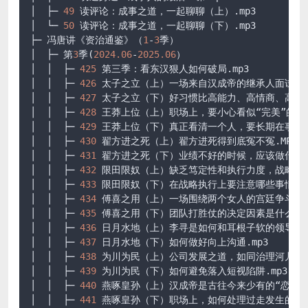
│  ├─ 
49
 读评论：成事之道，一起聊聊（上）
.mp3
│  └─ 
50
 读评论：成事之道，一起聊聊（下）
.mp3
├─ 冯唐讲《资治通鉴》（
1
-
3
季）

│  ├─ 第
3
季(
2024.06
-
2025.06
）

│  │  ├─ 
425
 第三季：看东汉狠人如何破局.mp3

│  │  ├─ 
426
 太子之立（上）一场来自汉成帝的继承人面试.mp3
│  │  ├─ 
427
 太子之立（下）好习惯比高能力、高情商、高智商更
│  │  ├─ 
428
 王莽上位（上）职场上，要小心看似“完美”的人.m
│  │  ├─ 
429
 王莽上位（下）真正看清一个人，要长期在事上看.
│  │  ├─ 
430
 翟方进之死（上）翟方进死得到底冤不冤.MP3

│  │  ├─ 
431
 翟方进之死（下）业绩不好的时候，应该做什么.m
│  │  ├─ 
432
 限田限奴（上）缺乏笃定性和执行力度，战略再好世
│  │  ├─ 
433
 限田限奴（下）在战略执行上要注意哪些事情
2
.
│  │  ├─ 
434
 傅喜之用（上）一场围绕两个女人的宫廷争斗.mp3
│  │  ├─ 
435
 傅喜之用（下）团队打胜仗的决定因素是什么？.m
│  │  ├─ 
436
 日月水地（上）李寻是如何和耳根子软的领导沟通.
│  │  ├─ 
437
 日月水地（下）如何做好向上沟通.mp3

│  │  ├─ 
438
 为川为民（上）公司发展之道，如同治理河儿.mp3
│  │  ├─ 
439
 为川为民（下）如何避免落入短视陷阱.mp3

│  │  ├─ 
440
 燕啄皇孙（上）汉成帝是古往今来少有的“恋爱胶付
│  │  ├─ 
441
 燕啄皇孙（下）职场上，如何处理过走发生的错识.