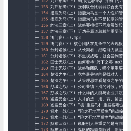
│     │  ├─ 
152
 刘邦招降(上) 刘邦是如何做“并购”的
.mp3
│     │  ├─ 
153
 刘邦招降(下) 强弱联合比弱弱联合更有用
.
│     │  ├─ 
154
 指鹿为马(上) 指鹿为马是一个人性和管理
│     │  ├─ 
155
 指鹿为马(下) 指鹿为马并不是长期的管理
│     │  ├─ 
156
 约法三章(上) 战略要根据不同发展阶段做
│     │  ├─ 
157
 约法三章(下) 听劝是霸道总裁的重要管理
│     │  ├─ 
158
 鸿门宴(上)
.mp3
│     │  ├─ 
159
 鸿门宴(下) 核心团队在竞争中的表现很重要
│     │  ├─ 
160
 分封诸侯(上) 从长期看，战略能力就是少
│     │  ├─ 
161
 分封诸侯(下) 不重视战略，就会尝到苦果
.
│     │  ├─ 
162
 国士无双(上) 如何看待“胯下之辱
.mp3
│     │  ├─ 
163
 国士无双(下) 战略和团队，哪个更重要
.mp
│     │  ├─ 
164
 楚汉之争(上) 竞争最关键的是找对人，定
│     │  ├─ 
165
 楚汉之争(下) 从管理思维看楚汉之争的结局
│     │  ├─ 
166
 彭城之战(上) 公司业绩下滑的时候，如何
│     │  ├─ 
167
 彭城之战(下) 什么样的人能与企业共渡难关
│     │  ├─ 
168
 盗嫂受金(上) 人才的选、用、育、留是个
│     │  ├─ 
169
 盗嫂受金(下) “德”重要“才”重要要看企业
│     │  ├─ 
170
 背水一战(上) “陷之死地而后生”的战略智慧_
│     │  ├─ 
171
 背水一战(上) “陷之死地而后生”的战略智
│     │  ├─ 
172
 黥布归汉(上) 说服别人最重要的是有同理心
│     │  ├─ 
173
 黥布归汉(下) 战略的精髓是随时、随势、