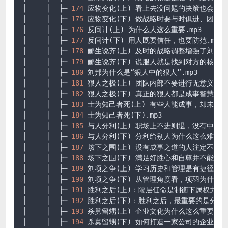
│     │  ├─ 
174
 应物变化(上) 看上去没问题的决策也会隐
│     │  ├─ 
175
 应物变化(下) 做战略时要与时俱进、因地
│     │  ├─ 
176
 反间计(上) 为什么人这么重要
.mp3
│     │  ├─ 
177
 反间计(下) 用人既要信任，也要防范
.mp3
│     │  ├─ 
178
 郦生说齐(上) 及时的战略调整增强了刘邦
│     │  ├─ 
179
 郦生说齐(下) 说服人就是找到对方的核心
│     │  ├─ 
180
 刘邦为什么是“狠人中的狠人”
.mp3
│     │  ├─ 
181
 狠人之极(上) 团队内部不要进行无意义的”
│     │  ├─ 
182
 狠人之极(下) 真正的狠人都是成事智慧的
│     │  ├─ 
183
 士为知己者死(上) 有些人能成事，却未必
│     │  ├─ 
184
 士为知己者死(下)
.mp3
│     │  ├─ 
185
 与人分利(上) 职场上不进则退，没有中间
│     │  ├─ 
186
 与人分利(下) 分利给别人为什么这么难
.mp
│     │  ├─ 
187
 垓下之围(上) 没有成事之道的人注定不能
│     │  ├─ 
188
 垓下之围(下) 满足好胜心和自尊并不能帮
│     │  ├─ 
189
 刘项之争(上) 学习历史和管理是有捷径的
.
│     │  ├─ 
190
 刘项之争(下) 从管理角度看，项羽为什么
│     │  ├─ 
191
 胜利之后(上)：隔层任命是制衡下属权力的一
│     │  ├─ 
192
 胜利之后(下)：胜利之后，最重要的是分配
│     │  ├─ 
193
 杀舅留甥(上) 企业文化为什么这么重要
.mp
│     │  ├─ 
194
 杀舅留甥(下) 如何打造一家公司的企业文化