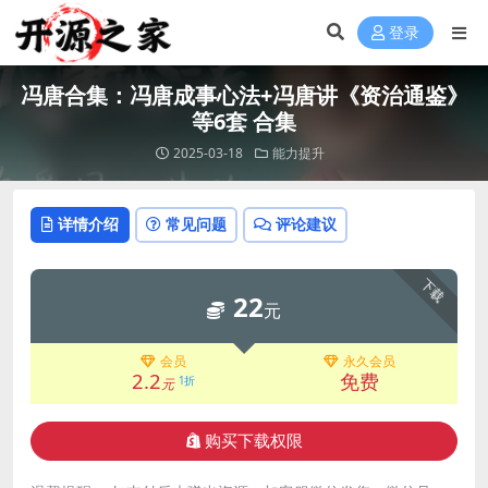
登录
冯唐合集：冯唐成事心法+冯唐讲《资治通鉴》
等6套 合集
2025-03-18
能力提升
详情介绍
常见问题
评论建议
下载
22
元
会员
永久会员
2.2
免费
1折
元
购买下载权限