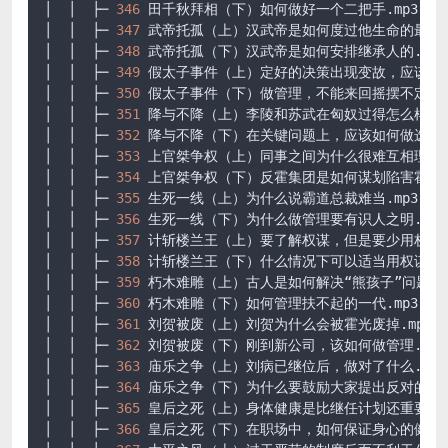
│  │  ├─ 
346
 田千秋拜相（下）如何做好一个二把手.mp3

│  │  ├─ 
347
 武帝托孤（上）汉武帝是如何度过他生命的最后时光
│  │  ├─ 
348
 武帝托孤（下）汉武帝是如何安排继承人的.mp3

│  │  ├─ 
349
 假太子事件（上）定好的决策出现变故，应该怎么办
│  │  ├─ 
350
 假太子事件（下）做管理，不能来回摇摆不定.MP3
│  │  ├─ 
351
 降与不降（上）李陵和苏武在匈奴过得怎么样.mp3
│  │  ├─ 
352
 降与不降（下）在关键问题上，应该如何做选择.m
│  │  ├─ 
353
 上官桀争权（上）同事之间为什么很难互相理解与支
│  │  ├─ 
354
 上官桀争权（下）反霍集团是如何谋划陷害霍光的.
│  │  ├─ 
355
 生死一线（上）为什么说霸道总裁难当.mp3

│  │  ├─ 
356
 生死一线（下）为什么做管理要有识人之明.mp3

│  │  ├─ 
357
 计斩楼兰王（上）要了解权谋，但是要少用权谋.m
│  │  ├─ 
358
 计斩楼兰王（下）什么情况下可以适当用权谋.MP3
│  │  ├─ 
359
 朽木难雕（上）古人是如何解决“熊孩子”问题的.m
│  │  ├─ 
360
 朽木难雕（下）如何管理扶不起的一代.mp3

│  │  ├─ 
361
 刘贺被废（上）刘贺为什么会被霍光废掉.mp3

│  │  ├─ 
362
 刘贺被废（下）刚到新公司，该如何做管理.mp3

│  │  ├─ 
363
 庙乐之争（上）刘病已继位后，做对了什么.mp3

│  │  ├─ 
364
 庙乐之争（下）为什么要鼓励大家提出反对的意见.
│  │  ├─ 
365
 皇后之死（上）身体健康是比继任计划还重要的事情
│  │  ├─ 
366
 皇后之死（下）在职场中，如何保证身心的健康.m