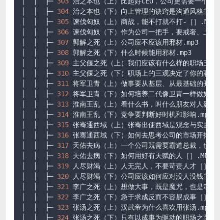
│  │  ├─ 
303
 治之本也（上）比起好CEO，公司更需要一个好的制
│  │  ├─ 
304
 治之本也（下）向上管理的诀窍是沟通风格的多变性
│  │  ├─ 
305
 谏伐匈奴（上）商战，能不打就不打-［］.MP3

│  │  ├─ 
306
 谏伐匈奴（下）作为公司一把手，要戒奢、止战［］
│  │  ├─ 
307
 郭解之死（上）公司应不应该用邪材.mp3

│  │  ├─ 
308
 郭解之死（下）什么时候能用邪材.mp3

│  │  ├─ 
309
 主父偃之死（上）我们应该有什么样的职场三观.m
│  │  ├─ 
310
 主父偃之死（下）职场上的三观决定了你的职场之路
│  │  ├─ 
311
 将军卫青（上）做事要从基层、从最基础的开始做起
│  │  ├─ 
312
 将军卫青（下）如何培养二代像卫青一样做好“将军”
│  │  ├─ 
313
 淮南王乱（上）看什么书，叫什么朋友对人影响很大
│  │  ├─ 
314
 淮南王乱（下）竞争要判断好时机和影响.mp3

│  │  ├─ 
315
 张骞通西域（上）张骞出使西域是观念与实践的突破
│  │  ├─ 
316
 张骞通西域（下）如何去思考公司的市场开拓［］.
│  │  ├─ 
317
 天佑去病（上）一个公司既需要霸道总裁，也需要“
│  │  ├─ 
318
 天佑去病（下）如何用好有天赋的人［］.MP3

│  │  ├─ 
319
 人尽财竭（上）人无完人，不要苛责人才［］.mp3
│  │  ├─ 
320
 人尽财竭（下）公司应该如何应对没人没钱的情况［
│  │  ├─ 
321
 李广之死（上）想做大事，既是魔咒，也是动力［］
│  │  ├─ 
322
 李广之死（下）急于求成反而不容易成事［］.mp3
│  │  ├─ 
323
 张汤之死（上）汉武帝为什么喜欢用张汤.mp3

│  │  ├─ 
324
 张汤之死（下）只有以成事为驱动的职场之路才能走