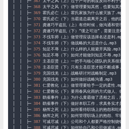
│  │  ├─ 
367
 太平之风（上）过于严苛的制度反而不利于公司的发
│  │  ├─ 
368
 太平之风（下）做管理要知其然，也要知其所以然.
│  │  ├─ 
369
 霍氏必亡（上）霍氏家族为什么被灭族了.mp3

│  │  ├─ 
370
 霍氏必亡（下）当霸道总裁离开之后，他的团队该怎
│  │  ├─ 
371
 龚遂巧平盗乱（上）有些时候，做沟通和管理都不能
│  │  ├─ 
372
 龚遂巧平盗乱（下）“缓之可治”，需要注意哪些事情
│  │  ├─ 
373
 不伐车师（上）做管理应该选择名还是利.mp3

│  │  ├─ 
374
 不伐车师（下）做战略的大忌是什么.mp3

│  │  ├─ 
375
 知足不辱（上）什么样的人能避开风险.mp3

│  │  ├─ 
376
 知足不辱（下）如何才能做到知足不辱.mp3

│  │  ├─ 
377
 主圣臣贤（上）一把手与核心团队的关系很重要.m
│  │  ├─ 
378
 主圣臣贤（下）只有主圣臣贤才能不断成事.mp3

│  │  ├─ 
379
 充国伐羌（上）战略研讨对战略制定.mp3

│  │  ├─ 
380
 充国伐羌（下）如何做好战略沟通.mp3

│  │  ├─ 
381
 仁爱教化（上）做管理要给予一定的柔性.mp3

│  │  ├─ 
382
 仁爱教化（下）要用春风化雨的方式做人、做事、做
│  │  ├─ 
383
 鹞雀事件（上）为什么黄霸做了丞相之后，声誉却下
│  │  ├─ 
384
 鹞雀事件（下）做好本职工作，求真务实才是长久之
│  │  ├─ 
385
 杨恽之死（上）如何看待职场上的抱怨和吐槽.mp3
│  │  ├─ 
386
 杨恽之死（下）如何管理职场上的抱怨、牢骚.mp3
│  │  ├─ 
387
 可减尽减（上）公司和个人都要严格控制烧钱率.m
│  │  ├─ 
388
 可减尽减（下）如何给自己和公司做减法.mp3
