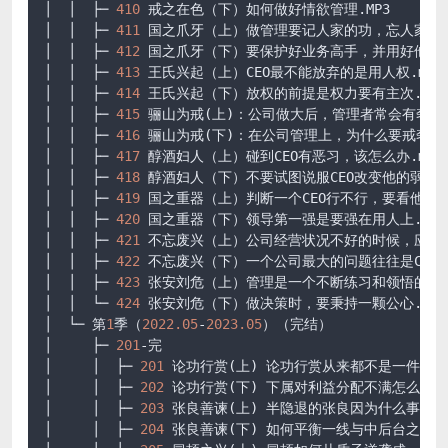
│  │  ├─ 
410
 戒之在色（下）如何做好情欲管理.MP3

│  │  ├─ 
411
 国之爪牙（上）做管理要记人家的功，忘人家的过.
│  │  ├─ 
412
 国之爪牙（下）要保护好业务高手，并用好他们.m
│  │  ├─ 
413
 王氏兴起（上）CEO最不能放弃的是用人权.mp3

│  │  ├─ 
414
 王氏兴起（下）放权的前提是权力要有主次.mp3

│  │  ├─ 
415
 骊山为戒(上)：公司做大后，管理者常会有奢侈
│  │  ├─ 
416
 骊山为戒(下)：在公司管理上，为什么要戒奢
.m
│  │  ├─ 
417
 醇酒妇人（上）碰到CEO有恶习，该怎么办
.mp3
│  │  ├─ 
418
 醇酒妇人（下）不要试图说服CEO改变他的弱点
.
│  │  ├─ 
419
 国之重器（上）判断一个CEO行不行，要看他身
│  │  ├─ 
420
 国之重器（下）领导第一强是要强在用人上
.mp3
│  │  ├─ 
421
 不忘废兴（上）公司经营状况不好的时候，应该
│  │  ├─ 
422
 不忘废兴（下）一个公司最大的问题往往是CEO
│  │  ├─ 
423
 张安刘危（上）管理是一个不断练习和领悟的过
│  │  └─ 
424
 张安刘危（下）做决策时，要秉持一颗公心
.MP3
│  └─ 第
1
季（
2022.05
-
2023.05
）（完结）

│     ├─ 
201
-完

│     │  ├─ 
201
 论功行赏(上) 论功行赏从来都不是一件容
│     │  ├─ 
202
 论功行赏(下) 下属对利益分配不满怎么办
.
│     │  ├─ 
203
 张良善谏(上) 半隐退的张良因为什么事再
│     │  ├─ 
204
 张良善谏(下) 如何平衡一线与中后台之间