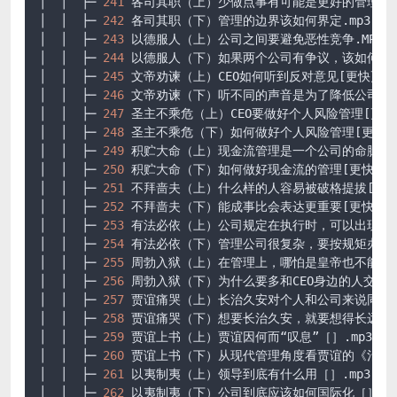
│  │  ├─ 
241
 各司其职（上）少做点事有可能是更好的管理方式.
│  │  ├─ 
242
 各司其职（下）管理的边界该如何界定.mp3

│  │  ├─ 
243
 以德服人（上）公司之间要避免恶性竞争.MP3

│  │  ├─ 
244
 以德服人（下）如果两个公司有争议，该如何解决.
│  │  ├─ 
245
 文帝劝谏（上）CEO如何听到反对意见[更快更新
│  │  ├─ 
246
 文帝劝谏（下）听不同的声音是为了降低公司的
│  │  ├─ 
247
 圣主不乘危（上）CEO要做好个人风险管理[更
│  │  ├─ 
248
 圣主不乘危（下）如何做好个人风险管理[更快
│  │  ├─ 
249
 积贮大命（上）现金流管理是一个公司的命脉[
│  │  ├─ 
250
 积贮大命（下）如何做好现金流的管理[更快更
│  │  ├─ 
251
 不拜啬夫（上）什么样的人容易被破格提拔[更
│  │  ├─ 
252
 不拜啬夫（下）能成事比会表达更重要[更快更
│  │  ├─ 
253
 有法必依（上）公司规定在执行时，可以出现特例吗
│  │  ├─ 
254
 有法必依（下）管理公司很复杂，要按规矩办事.m
│  │  ├─ 
255
 周勃入狱（上）在管理上，哪怕是皇帝也不能为所欲
│  │  ├─ 
256
 周勃入狱（下）为什么要多和CEO身边的人交朋友.
│  │  ├─ 
257
 贾谊痛哭（上）长治久安对个人和公司来说同样重要
│  │  ├─ 
258
 贾谊痛哭（下）想要长治久安，就要想得长远.mp3
│  │  ├─ 
259
 贾谊上书（上）贾谊因何而“叹息”［］.mp3

│  │  ├─ 
260
 贾谊上书（下）从现代管理角度看贾谊的《治安策》
│  │  ├─ 
261
 以夷制夷（上）领导到底有什么用［］.mp3

│  │  ├─ 
262
 以夷制夷（下）公司到底应该如何国际化［］.MP3