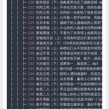
│  │  ├─ 
220
 黥布谋反（下）战略素养决定了战略选择.mp3

│  │  ├─ 
221
 刘邦之死（上）不存在完美方案，但存在最佳方案.
│  │  ├─ 
222
 刘邦之死（下）刘邦的一生影响了很多想成事的人.
│  │  ├─ 
223
 吕后专权（上）公司换一把手的时候，风险最大.m
│  │  ├─ 
224
 吕后专权（下）越能干的人越难战胜心里的“大毛怪”
│  │  ├─ 
225
 萧规曹随（上）什么样的人能成为优秀的继任者.m
│  │  ├─ 
226
 萧规曹随（下）不要为了在管理上创新而去创新.m
│  │  ├─ 
227
 冒顿戏吕后（上）示弱有时是比打更好的手段.mp3
│  │  ├─ 
228
 冒顿戏吕后（下）CEO承担的风险和压力远大于常人
│  │  ├─ 
229
 改过不吝（上）标榜自己从不犯错是件很荒谬的事.
│  │  ├─ 
230
 改过不吝（下）管理者追求的不是不犯错，而是错了
│  │  ├─ 
231
 大封诸吕（上）如果你有天赋、能力，就应该顺势而
│  │  ├─ 
232
 大封诸吕（下）成事第一，脸面第二.mp3

│  │  ├─ 
233
 高后之死（上）换CEO是一件很有风险的事情.mp3
│  │  ├─ 
234
 高后之死（下）聪明人遇到难题时，应该怎么办.m
│  │  ├─ 
235
 诸吕之乱（上）从长期看，赢得人心很重要.mp3

│  │  ├─ 
236
 诸吕之乱（下）如何挑选一个合格的继任CEO.MP3
│  │  ├─ 
237
 命悬二人（上）早点选定继任能避免许多麻烦.mp3
│  │  ├─ 
238
 命悬二人（下）职场上的向上管理到底该怎么做.m
│  │  ├─ 
239
 朕不受献（上）管理好自己也是CEO的一门必修课.
│  │  ├─ 
240
 朕不受献（下）对霸道总裁来说，最好不要有爱好.