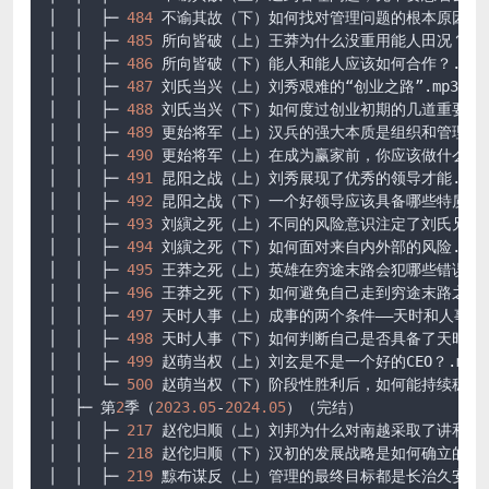
│  │  ├─ 
484
 不谕其故（下）如何找对管理问题的根本原因.mp3
│  │  ├─ 
485
 所向皆破（上）王莽为什么没重用能人田况？.mp3
│  │  ├─ 
486
 所向皆破（下）能人和能人应该如何合作？.mp3

│  │  ├─ 
487
 刘氏当兴（上）刘秀艰难的“创业之路”.mp3

│  │  ├─ 
488
 刘氏当兴（下）如何度过创业初期的几道重要关卡.
│  │  ├─ 
489
 更始将军（上）汉兵的强大本质是组织和管理的力量
│  │  ├─ 
490
 更始将军（上）在成为赢家前，你应该做什么.mp3
│  │  ├─ 
491
 昆阳之战（上）刘秀展现了优秀的领导才能.mp3

│  │  ├─ 
492
 昆阳之战（下）一个好领导应该具备哪些特质.mp3
│  │  ├─ 
493
 刘縯之死（上）不同的风险意识注定了刘氏兄弟不同
│  │  ├─ 
494
 刘縯之死（下）如何面对来自内外部的风险.mp3

│  │  ├─ 
495
 王莽之死（上）英雄在穷途末路会犯哪些错误.mp3
│  │  ├─ 
496
 王莽之死（下）如何避免自己走到穷途末路之时.m
│  │  ├─ 
497
 天时人事（上）成事的两个条件——天时和人事.mp
│  │  ├─ 
498
 天时人事（下）如何判断自己是否具备了天时和人事
│  │  ├─ 
499
 赵萌当权（上）刘玄是不是一个好的CEO？.mp3

│  │  └─ 
500
 赵萌当权（下）阶段性胜利后，如何能持续稳赢？.
│  ├─ 第
2
季（
2023.05
-
2024.05
）（完结）

│  │  ├─ 
217
 赵佗归顺（上）刘邦为什么对南越采取了讲和的战略
│  │  ├─ 
218
 赵佗归顺（下）汉初的发展战略是如何确立的.mp3
│  │  ├─ 
219
 黥布谋反（上）管理的最终目标都是长治久安.mp3