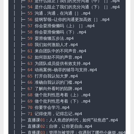
│  ├─ 
53
 是什么阻止了我们的充分沟通（中）［］
.mp4
│  ├─ 
54
 是什么阻止了我们的充分沟通（下）［］
.mp4
│  ├─ 
55
 沟通，沟通，在沟通［］
.mp4
│  ├─ 
56
 提纲挈领–让你的沟通更加高效［］
.mp4
│  ├─ 
57
 你会耍滑偷懒吗（上）［］
.mp4
│  ├─ 
58
 你会耍滑偷懒吗（下）
.mp4
│  ├─ 
59
 耍滑偷懒五步法
.mp4
│  ├─ 
60
 我们如何激励人才
.mp4
│  ├─ 
61
 来自团队中的不同声音
.mp4
│  ├─ 
62
 如何鼓励不同的声音
.mp4
│  ├─ 
63
 为团队成员提供有效支持
.mp4
│  ├─ 
64
 动画案例–杨菲的辅导与支持
.mp4
│  ├─ 
65
 打开自我认知大梦
.mp4
│  ├─ 
66
 准确自我认识的门槛
.mp4
│  ├─ 
67
 了解向外看时的陷阱
.mp4
│  ├─ 
68
 做个批判性思考着（上）
.mp4
│  ├─ 
69
 做个批判性思考着（下）
.mp4
│  ├─ 
70
 你要学会学习
.mp4
│  ├─ 
71
 记得使用，记得忘记
.mp4
│  ├─ 直播课
01
：人人焦虑的时代，如何“祛焦虑”
.mp4
│  ├─ 直播课
02
：自律，让你更自由
.mp4
│  ├─ 直播课
03
：管理与被管理：你遇到了哪些小麻烦
.mp4