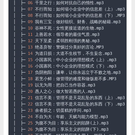
│  ├─ 
06
 千里之行：如何对抗自己的惰性
.mp3
│  ├─ 
07
 不行而知：如何缩小企业中的信息差（上）
.mp3
│  ├─ 
08
 不行而知：如何缩小企业中的信息差（下）
.MP3
│  ├─ 
09
 我有三宝：做好组织、财务、战略的秘籍
.mp3
│  ├─ 
10
 谷神不死：女性更接近道的生物
.mp3
│  ├─ 
11
 上善若水：领导者的最佳气质
.mp3
│  ├─ 
12
 天下至柔：柔弱胜刚强的奥秘
.mp3
│  ├─ 
13
 绝圣弃智：警惕过分美好的言论
.MP3
│  ├─ 
14
 为道日损：大道不生枝节，不生妄念
.mp3
│  ├─ 
15
 小国寡民：中小企业的理想模式（上）
.mp3
│  ├─ 
16
 小国寡民：中小企业的理想模式（下）
.mp3
│  ├─ 
17
 负阴抱阳：谦卑，让你永远立于不败之地
.mp3
│  ├─ 
18
 若烹小鲜：做管理的难度和做饭差不多
.MP3
│  ├─ 
19
 以无为用：把自己当作容器
.mp3
│  ├─ 
20
 愚人之心：做大智若愚的人
.mp3
│  ├─ 
21
 信言不美：管理不是天花乱坠的东西（上）
.mp3
│  ├─ 
22
 信言不美：管理不是天花乱坠的东西（下）
.mp3
│  ├─ 
23
 余者损之：切蛋糕的学问
.mp3
│  ├─ 
24
 不自为大：年龄、天赋与能力模型
.mp3
│  ├─ 
25
 为腹不为目：享乐主义的陷阱(上)
.mp3
│  ├─ 
26
 为腹不为目：享乐主义的陷阱(下)
.mp3