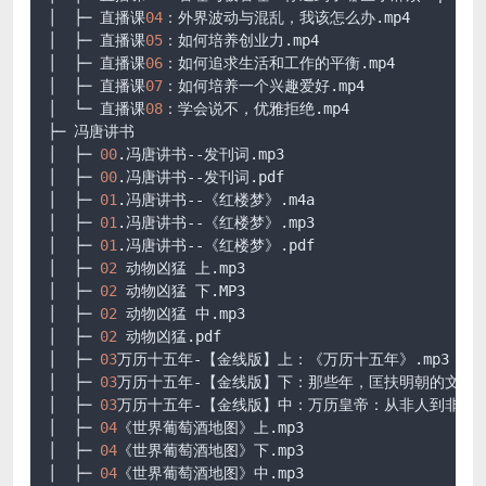
│  ├─ 直播课
04
：外界波动与混乱，我该怎么办
.mp4
│  ├─ 直播课
05
：如何培养创业力
.mp4
│  ├─ 直播课
06
：如何追求生活和工作的平衡
.mp4
│  ├─ 直播课
07
：如何培养一个兴趣爱好
.mp4
│  └─ 直播课
08
：学会说不，优雅拒绝
.mp4
├─ 冯唐讲书

│  ├─ 
00
.冯唐讲书--发刊词
.mp3
│  ├─ 
00
.冯唐讲书--发刊词
.pdf
│  ├─ 
01
.冯唐讲书--《红楼梦》
.m4a
│  ├─ 
01
.冯唐讲书--《红楼梦》
.mp3
│  ├─ 
01
.冯唐讲书--《红楼梦》
.pdf
│  ├─ 
02
 动物凶猛 上
.mp3
│  ├─ 
02
 动物凶猛 下
.MP3
│  ├─ 
02
 动物凶猛 中
.mp3
│  ├─ 
02
 动物凶猛
.pdf
│  ├─ 
03
万历十五年-【金线版】上：《万历十五年》
.mp3
│  ├─ 
03
万历十五年-【金线版】下：那些年，匡扶明朝的文臣
│  ├─ 
03
万历十五年-【金线版】中：万历皇帝：从非人到非非
│  ├─ 
04
《世界葡萄酒地图》上
.mp3
│  ├─ 
04
《世界葡萄酒地图》下
.mp3
│  ├─ 
04
《世界葡萄酒地图》中
.mp3