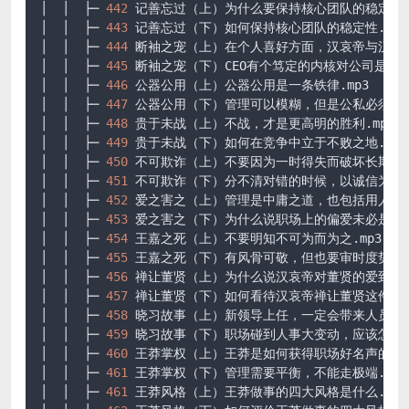
│  │  ├─ 
442
 记善忘过（上）为什么要保持核心团队的稳定性.m
│  │  ├─ 
443
 记善忘过（下）如何保持核心团队的稳定性.mp3

│  │  ├─ 
444
 断袖之宠（上）在个人喜好方面，汉哀帝与汉成帝一
│  │  ├─ 
445
 断袖之宠（下）CEO有个笃定的内核对公司是件大好
│  │  ├─ 
446
 公器公用（上）公器公用是一条铁律.mp3

│  │  ├─ 
447
 公器公用（下）管理可以模糊，但是公私必须分明.
│  │  ├─ 
448
 贵于未战（上）不战，才是更高明的胜利.mp3

│  │  ├─ 
449
 贵于未战（下）如何在竞争中立于不败之地.mp3

│  │  ├─ 
450
 不可欺诈（上）不要因为一时得失而破坏长期信任关
│  │  ├─ 
451
 不可欺诈（下）分不清对错的时候，以诚信为底线.
│  │  ├─ 
452
 爱之害之（上）管理是中庸之道，也包括用人畅享.
│  │  ├─ 
453
 爱之害之（下）为什么说职场上的偏爱未必是好事？
│  │  ├─ 
454
 王嘉之死（上）不要明知不可为而为之.mp3

│  │  ├─ 
455
 王嘉之死（下）有风骨可敬，但也要审时度势.mp3
│  │  ├─ 
456
 禅让董贤（上）为什么说汉哀帝对董贤的爱到达了顶
│  │  ├─ 
457
 禅让董贤（下）如何看待汉哀帝禅让董贤这件事.m
│  │  ├─ 
458
 晓习故事（上）新领导上任，一定会带来人员大换血
│  │  ├─ 
459
 晓习故事（下）职场碰到人事大变动，应该怎么办.
│  │  ├─ 
460
 王莽掌权（上）王莽是如何获得职场好名声的.mp3
│  │  ├─ 
461
 王莽掌权（下）管理需要平衡，不能走极端.mp3

│  │  ├─ 
461
 王莽风格（上）王莽做事的四大风格是什么.mp3
