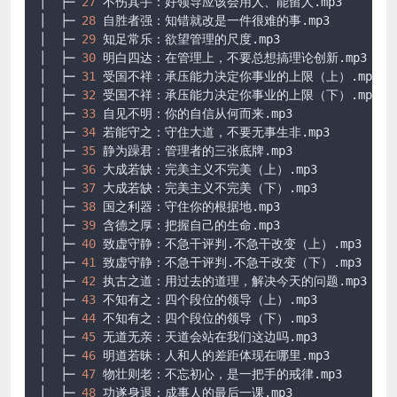
│  ├─ 
27
 不伤其手：好领导应该会用人、能留人
.mp3
│  ├─ 
28
 自胜者强：知错就改是一件很难的事
.mp3
│  ├─ 
29
 知足常乐：欲望管理的尺度
.mp3
│  ├─ 
30
 明白四达：在管理上，不要总想搞理论创新
.mp3
│  ├─ 
31
 受国不祥：承压能力决定你事业的上限（上）
.mp3
│  ├─ 
32
 受国不祥：承压能力决定你事业的上限（下）
.mp3
│  ├─ 
33
 自见不明：你的自信从何而来
.mp3
│  ├─ 
34
 若能守之：守住大道，不要无事生非
.mp3
│  ├─ 
35
 静为躁君：管理者的三张底牌
.mp3
│  ├─ 
36
 大成若缺：完美主义不完美（上）
.mp3
│  ├─ 
37
 大成若缺：完美主义不完美（下）
.mp3
│  ├─ 
38
 国之利器：守住你的根据地
.mp3
│  ├─ 
39
 含德之厚：把握自己的生命
.mp3
│  ├─ 
40
 致虚守静：不急干评判.不急干改变（上）
.mp3
│  ├─ 
41
 致虚守静：不急干评判.不急干改变（下）
.mp3
│  ├─ 
42
 执古之道：用过去的道理，解决今天的问题
.mp3
│  ├─ 
43
 不知有之：四个段位的领导（上）
.mp3
│  ├─ 
44
 不知有之：四个段位的领导（下）
.mp3
│  ├─ 
45
 无道无亲：天道会站在我们这边吗
.mp3
│  ├─ 
46
 明道若昧：人和人的差距体现在哪里
.mp3
│  ├─ 
47
 物壮则老：不忘初心，是一把手的戒律
.mp3
│  ├─ 
48
 功遂身退：成事人的最后一课
.mp3