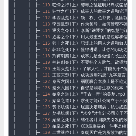
│     │  ├─ 
110
 狂悖之行(上) 缪毒之乱证明只靠权谋是走
│     │  ├─ 
111
 狂悖之行(下) 成事人的做事之道和管理之道
│     │  ├─ 
112
 李园乱楚(上) 钱、权、色都要，危险就在
│     │  ├─ 
113
 李园乱楚(下) 作为领导，如何管理不确定性
│     │  ├─ 
114
 逐客之令(上) 李斯“谏逐客”的智慧与谋略
.
│     │  ├─ 
115
 逐客之令(下) 用人最重要的是包容和信任
.
│     │  ├─ 
116
 韩非之死(上) 职场上的用人之道和做人之道
│     │  ├─ 
117
 韩非之死(下) 懂得进退，让你的职场之路
│     │  ├─ 
118
 荆轲刺秦(上) 成事儿是要做慢而长远的事
.
│     │  ├─ 
119
 荆轲刺秦(下) 不要把个人脾气、欲望放在
│     │  ├─ 
120
 王翦灭楚(上)：了解人性，才能免于“兔死狗
│     │  ├─ 
121
 王翦灭楚(下) 成功运用冯唐“九字箴言
.mp3
│     │  ├─ 
122
 秦灭六国(上) 弱弱联合本质上是不稳定的
│     │  ├─ 
123
 秦灭六国(下) 自强是弱者生存的根本
.MP3
│     │  ├─ 
124
 始皇之道(上) “千古一帝”的美梦
.mp3
│     │  ├─ 
125
 始皇之道(下) 求变才能让公司立于不败之地
│     │  ├─ 
126
 焚书坑儒(上) 屁股决定脑袋，私心战胜公理
│     │  ├─ 
127
 焚书坑儒(下) “求变”才能让公司立于不败
│     │  ├─ 
128
 始皇之死(上) 继任者计划缺失引发的致命
│     │  ├─ 
129
 始皇之死(下) CEO最重要的一件事是继任者
│     │  ├─ 
130
 二世继位(上) 秦朝灭亡是为所欲为的结果
.