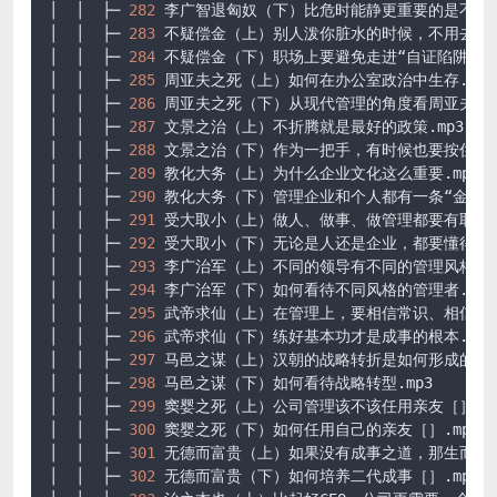
│  │  ├─ 
282
 李广智退匈奴（下）比危时能静更重要的是不涉险.
│  │  ├─ 
283
 不疑偿金（上）别人泼你脏水的时候，不用去细究原
│  │  ├─ 
284
 不疑偿金（下）职场上要避免走进“自证陷阱”.MP
│  │  ├─ 
285
 周亚夫之死（上）如何在办公室政治中生存.mp3

│  │  ├─ 
286
 周亚夫之死（下）从现代管理的角度看周亚夫之死.
│  │  ├─ 
287
 文景之治（上）不折腾就是最好的政策.mp3

│  │  ├─ 
288
 文景之治（下）作为一把手，有时候也要按住自己的
│  │  ├─ 
289
 教化大务（上）为什么企业文化这么重要.mp3

│  │  ├─ 
290
 教化大务（下）管理企业和个人都有一条“金线”.m
│  │  ├─ 
291
 受大取小（上）做人、做事、做管理都要有取舍.m
│  │  ├─ 
292
 受大取小（下）无论是人还是企业，都要懂得知止.
│  │  ├─ 
293
 李广治军（上）不同的领导有不同的管理风格.mp3
│  │  ├─ 
294
 李广治军（下）如何看待不同风格的管理者.mp3

│  │  ├─ 
295
 武帝求仙（上）在管理上，要相信常识、相信自己.
│  │  ├─ 
296
 武帝求仙（下）练好基本功才是成事的根本.MP3

│  │  ├─ 
297
 马邑之谋（上）汉朝的战略转折是如何形成的.mp3
│  │  ├─ 
298
 马邑之谋（下）如何看待战略转型.mp3

│  │  ├─ 
299
 窦婴之死（上）公司管理该不该任用亲友［］.mp3
│  │  ├─ 
300
 窦婴之死（下）如何任用自己的亲友［］.mp3

│  │  ├─ 
301
 无德而富贵（上）如果没有成事之道，那生而富贵是
│  │  ├─ 
302
 无德而富贵（下）如何培养二代成事［］.mp3
