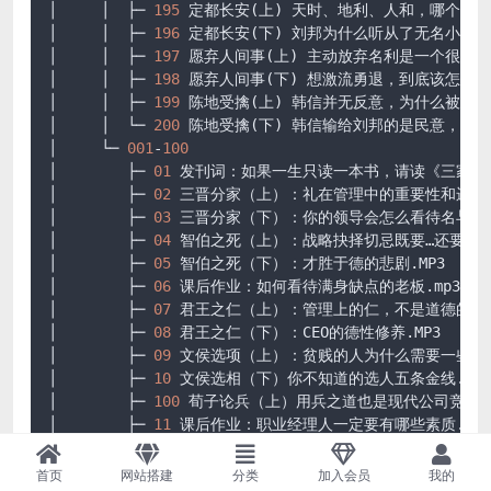
│     │  ├─ 
195
 定都长安(上) 天时、地利、人和，哪个更
│     │  ├─ 
196
 定都长安(下) 刘邦为什么听从了无名小卒
│     │  ├─ 
197
 愿弃人间事(上) 主动放弃名利是一个很强
│     │  ├─ 
198
 愿弃人间事(下) 想激流勇退，到底该怎么做
│     │  ├─ 
199
 陈地受擒(上) 韩信并无反意，为什么被抓
.
│     │  └─ 
200
 陈地受擒(下) 韩信输给刘邦的是民意，不
│     └─ 
001
-
100
│        ├─ 
01
 发刊词：如果一生只读一本书，请读《三家分
│        ├─ 
02
 三晋分家（上）：礼在管理中的重要性和运用
│        ├─ 
03
 三晋分家（下）：你的领导会怎么看待名与器
│        ├─ 
04
 智伯之死（上）：战略抉择切忌既要…还要
.mp
│        ├─ 
05
 智伯之死（下）：才胜于德的悲剧
.MP3
│        ├─ 
06
 课后作业：如何看待满身缺点的老板
.mp3
│        ├─ 
07
 君王之仁（上）：管理上的仁，不是道德的概
│        ├─ 
08
 君王之仁（下）：CEO的德性修养
.MP3
│        ├─ 
09
 文侯选项（上）：贫贱的人为什么需要一些傲
│        ├─ 
10
 文侯选相（下）你不知道的选人五条金线
.mp3
│        ├─ 
100
 荀子论兵（上）用兵之道也是现代公司竞争
│        ├─ 
11
 课后作业：职业经理人一定要有哪些素质
.mp3
│        ├─ 
12
 狠人之用（上）：在管理上，我们为什么有时
│        ├─ 
13
 狠人之用（上）：在职场上，为什么狠人更容
首页
网站搭建
分类
加入会员
我的