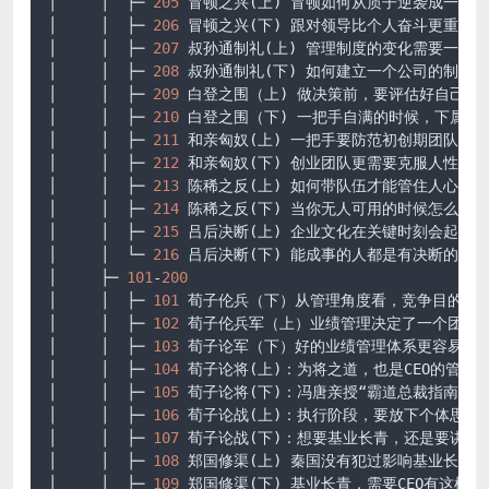
│     │  ├─ 
205
 冒顿之兴(上) 冒顿如何从质子逆袭成一代
│     │  ├─ 
206
 冒顿之兴(下) 跟对领导比个人奋斗更重要
.
│     │  ├─ 
207
 叔孙通制礼(上) 管理制度的变化需要一把
│     │  ├─ 
208
 叔孙通制礼(下) 如何建立一个公司的制度
.
│     │  ├─ 
209
 白登之围（上) 做决策前，要评估好自己和
│     │  ├─ 
210
 白登之围（下) 一把手自满的时候，下属反
│     │  ├─ 
211
 和亲匈奴(上) 一把手要防范初创期团队的
│     │  ├─ 
212
 和亲匈奴(下) 创业团队更需要克服人性的
│     │  ├─ 
213
 陈稀之反(上) 如何带队伍才能管住人心
.mp
│     │  ├─ 
214
 陈稀之反(下) 当你无人可用的时候怎么办
.
│     │  ├─ 
215
 吕后决断(上) 企业文化在关键时刻会起决
│     │  └─ 
216
 吕后决断(下) 能成事的人都是有决断的人
.
│     ├─ 
101
-
200
│     │  ├─ 
101
 荀子伦兵（下）从管理角度看，竞争目的是
│     │  ├─ 
102
 荀子伦兵军（上）业绩管理决定了一个团队
│     │  ├─ 
103
 荀子论军（下）好的业绩管理体系更容易成
│     │  ├─ 
104
 荀子论将(上)：为将之道，也是CEO的管理
│     │  ├─ 
105
 荀子论将(下)：冯唐亲授“霸道总裁指南”
.m
│     │  ├─ 
106
 荀子论战(上)：执行阶段，要放下个体思维
.
│     │  ├─ 
107
 荀子论战(下)：想要基业长青，还是要讲仁
│     │  ├─ 
108
 郑国修渠(上) 秦国没有犯过影响基业长青
│     │  ├─ 
109
 郑国修渠(下) 基业长青，需要CEO有这样的