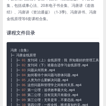
集，包括成事心法、20本电子书全集、冯唐讲《道德
经》、冯唐讲《资治通鉴》（1-3季)、冯唐讲书、冯唐
金线原理等6套课程合集。
课程文件目录
冯唐（合集）

├─ 冯唐金线原理

│  ├─ 
01
 发刊词（上）金线原理：我 所知最好的管理工具
.mp
│  ├─ 
02
 发刊词（下）谁最合适学习金线原理
.mp4
│  ├─ 
03
 问题从何而来
.mp4
│  ├─ 
04
 如何看待个体问题与群体问题
.mp4
│  ├─ 
05
 人类为什么要解决问题
.mp4
│  ├─ 
06
 这些问题和管理学之间有何关系
.mp4
│  ├─ 
07
 第一公理：追求效率最大化
.mp4
│  ├─ 
08
 第二公理：没有完美只有最佳
.mp4
│  ├─ 
09
 第三公理：无常是常，不要恋战
.mp4
│  ├─ 
10
 第四公理：一根金线，唯求真知灼见
.mp4