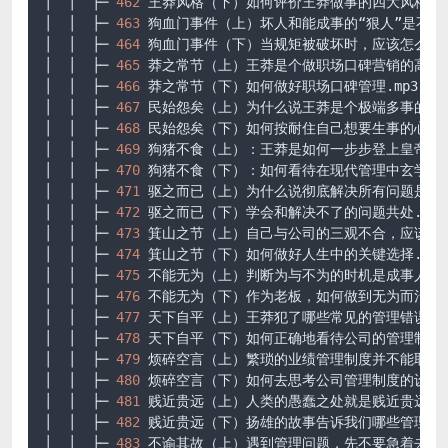
│  │  ├─ 
462
 王莽风格（下）如何评价王莽做事的四大风格.mp3
│  │  ├─ 
463
 狗血门事件（上）坏人和能成事的“狠人”是不同的.
│  │  ├─ 
464
 狗血门事件（下）当规矩被破坏时，应该怎么办.m
│  │  ├─ 
465
 莽之常节（上）王莽是个做职场口碑营销的高手.m
│  │  ├─ 
466
 莽之常节（下）如何做好职场口碑管理.mp3

│  │  ├─ 
467
 民始怨矣（上）为什么说王莽是个极端多事的人？.
│  │  ├─ 
468
 民始怨矣（下）如何按耐住自己想要生事的心？.m
│  │  ├─ 
469
 狗猪不食（上）：王莽是如何一步步登上皇帝宝座的
│  │  ├─ 
470
 狗猪不食（下）：如何看待在现代管理中玄学的作用
│  │  ├─ 
471
 驱之而已（上）为什么说彻底解决所有问题是奢望.
│  │  ├─ 
472
 驱之而已（下）学会和解决不了的问题共处.mp3

│  │  ├─ 
473
 箕山之节（上）自己与公司的三观不合，应该怎么办
│  │  ├─ 
474
 箕山之节（下）如何做好人生中的关键选择.mp3

│  │  ├─ 
475
 不能无为（上）判断为与不为的时机是成事人的修养
│  │  ├─ 
476
 不能无为（下）作为老板，如何做到无为而治.mp3
│  │  ├─ 
477
 天下自平（上）王莽犯了哪些常见的管理错误.mp3
│  │  ├─ 
478
 天下自平（下）如何正确地看待公司的管理制度.m
│  │  ├─ 
479
 烦碎空言（上）繁琐的业绩管理制度并不能取得好业
│  │  ├─ 
480
 烦碎空言（下）如何去思考公司管理制度的设计.m
│  │  ├─ 
481
 贱近贵远（上）人类的愚蠢之处就是贱近贵远.mp3
│  │  ├─ 
482
 贱近贵远（下）扬雄的故事告诉我们哪些管理的道理
│  │  ├─ 
483
 不谕其故（上）遇到管理问题，先不要急着去解决.