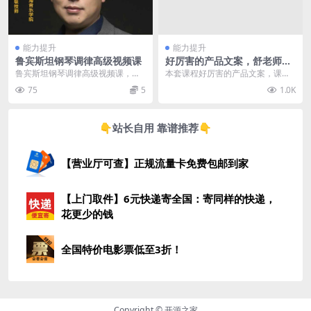
能力提升
能力提升
鲁宾斯坦钢琴调律高级视频课
好厉害的产品文案，舒老师文
案课60讲 免费下载(价值499
鲁宾斯坦钢琴调律高级视频课，专
本套课程好厉害的产品文案，课程
元)
为钢琴调律师和爱好者设计，深入
官方售价499元，由文字科学总策
75
5
1.0K
讲解调律原理、技术细...
划舒宸老师主讲，课...
👇站长自用 靠谱推荐👇
【营业厅可查】正规流量卡免费包邮到家
【上门取件】6元快递寄全国：寄同样的快递，
花更少的钱
全国特价电影票低至3折！
Copyright © 开源之家