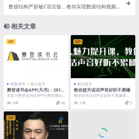
数据结构严蔚敏C语言版，教你实现数据结构视频课
程，视频+源码 价值299元
相关文章
VIP
VIP
绝版神书
能力提升
能力提升
樊登读书会APP(凡书)：2013
教你提升说话声音好听不累嗓
至2025年合集下载（音视频40
本套为樊登读书会APP付费音频合
教你提升说话声音好听不累嗓课
0G+） 更新至2025年5月
集。 资源目录 已更新至2025年9月
程，专为希望改善表达能力的人士
648
46
148
5
下载说明...
设计。课程涵盖发声技巧...
VIP