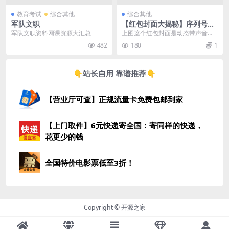
教育考试
综合其他
综合其他
军队文职
【红包封面大揭秘】序列号获
取+制作步骤全公开，轻松制
军队文职资料网课资源大汇总
上图这个红包封面是动态带声音特
作专属微信红包封面！
效的，特别炫酷！不信你买一个~
482
180
1
👇站长自用 靠谱推荐👇
【营业厅可查】正规流量卡免费包邮到家
【上门取件】6元快递寄全国：寄同样的快递，
花更少的钱
全国特价电影票低至3折！
Copyright © 开源之家