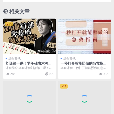
相关文章
VIP
综合其他
综合其他
刘谦第一课！零基础魔术教
一秒打开就能照做的急救指
学，完整视频教程 价值599元
南，日常急救小常识百度云 免
课程简介 本套课程刘谦第一课！零
本套课程一秒打开就能照做的急救
费下载
基础魔术教学，课程官方售价599
指南，生命急救课，随身携带的电
285
6.6
336
元，刘谦老师主讲...
子医用急救箱；打开手...
VIP