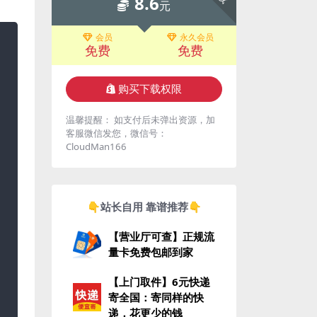
8.6
元
会员
永久会员
免费
免费
购买下载权限
温馨提醒： 如支付后未弹出资源，加
客服微信发您，微信号：
CloudMan166
👇站长自用 靠谱推荐👇
【营业厅可查】正规流
量卡免费包邮到家
【上门取件】6元快递
寄全国：寄同样的快
递，花更少的钱