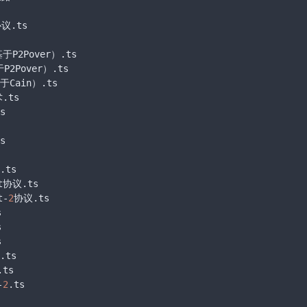
协议
.ts
于P2Pover）
.ts
P2Pover）
.ts
于Cain）
.ts
术
.ts
s
s
.ts
et协议
.ts
t-
2
协议
.ts
s
s
s
.ts
.ts
-
2
.ts