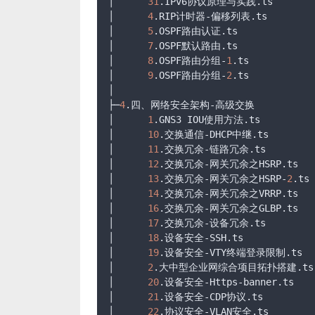
│      
31
.IPv6
协议原理与实践
.ts
│      
4
.RIP
计时器-偏移列表
.ts
│      
5
.OSPF
路由认证
.ts
│      
7
.OSPF
默认路由
.ts
│      
8
.OSPF
路由分组-
1
.ts
│      
9
.OSPF
路由分组-
2
.ts
│

├─
4
.四、网络安全架构-高级交换

│      
1
.GNS3
 IOU使用方法
.ts
│      
10
.交换通信-DHCP中继
.ts
│      
11
.交换冗余-链路冗余
.ts
│      
12
.交换冗余-网关冗余之HSRP
.ts
│      
13
.交换冗余-网关冗余之HSRP-
2
.ts
│      
14
.交换冗余-网关冗余之VRRP
.ts
│      
16
.交换冗余-网关冗余之GLBP
.ts
│      
17
.交换冗余-设备冗余
.ts
│      
18
.设备安全-SSH
.ts
│      
19
.设备安全-VTY终端登录限制
.ts
│      
2
.大中型企业网综合项目拓扑搭建
.ts
│      
20
.设备安全-Https-banner
.ts
│      
21
.设备安全-CDP协议
.ts
│      
22
.协议安全-VLAN安全
.ts