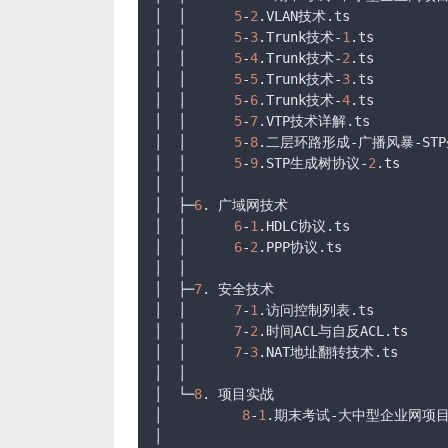
│  │      
5
-
2
.VLAN
技术
.ts
│  │      
5
-
3
.Trunk
技术-
1
.ts
│  │      
5
-
4
.Trunk
技术-
2
.ts
│  │      
5
-
5
.Trunk
技术-
3
.ts
│  │      
5
-
6
.Trunk
技术-
4
.ts
│  │      
5
-
7
.VTP
技术详解
.ts
│  │      
5
-
8
.二层环路形成-广播风暴-ST
│  │      
5
-
9
.STP
生成树协议-
2
.ts
│  │

│  ├─
6
. 广域网技术

│  │      
6
-
1
.HDLC
协议
.ts
│  │      
6
-
2
.PPP
协议
.ts
│  │

│  ├─
7
. 安全技术

│  │      
7
-
1
.访问控制列表
.ts
│  │      
7
-
2
.时间ACL与自反ACL
.ts
│  │      
7
-
3
.NAT
地址翻转技术
.ts
│  │

│  └─
8
. 项目实战

│          
8
-
1
.期末考试-大中型企业网项
│
