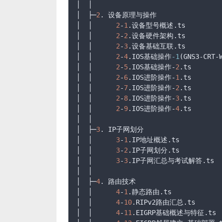
│  │

│  ├─
2
. 设备原理与操作

│  │      
2
-
1
.设备型号概述
.ts
│  │      
2
-
2
.设备硬件架构
.ts
│  │      
2
-
3
.设备基础互联
.ts
│  │      
2
-
4
.IOS
基础操作
-1
(GNS3-CRT-
│  │      
2
-
5
.IOS
基础操作-
2
.ts
│  │      
2
-
6
.IOS
进阶操作-
1
.ts
│  │      
2
-
7
.IOS
进阶操作-
2
.ts
│  │      
2
-
8
.IOS
进阶操作-
3
.ts
│  │      
2
-
9
.IOS
进阶操作-
4
.ts
│  │

│  ├─
3
. IP子网划分

│  │      
3
-
1
.IP
地址概述
.ts
│  │      
3
-
2
.IP
子网划分
.ts
│  │      
3
-
3
.IP
子网汇总与考试解答
.ts
│  │

│  ├─
4
. 路由技术

│  │      
4
-
1
.静态路由
.ts
│  │      
4
-
10
.RIPv2
路由汇总
.ts
│  │      
4
-
11
.EIGRP
基础概述与特征
.ts