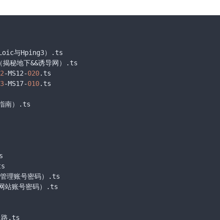
ic与Hping3）
.ts
践（揭秘地下&&诱导网）
.ts
2
-MS12-
020
.ts
3
-MS17-
010
.ts
指南）
.ts
s
ts
络管理账号密码）
.ts
b网站账号密码）
.ts
上路
.ts