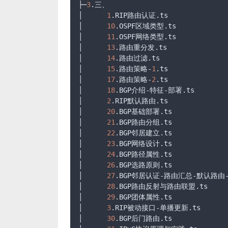
├─
3
.三、

│      
1
.RIP
路由认证
.ts
│      
10
.OSPF
区域类型
.ts
│      
11
.OSPF
网络类型
.ts
│      
13
.路由重分发
.ts
│      
14
.路由过滤
.ts
│      
15
.路由策略-
1
.ts
│      
17
.路由策略-
2
.ts
│      
18
.BGP
介绍-特征-部署
.ts
│      
2
.RIP
默认路由
.ts
│      
20
.BGP
基础部署
.ts
│      
21
.BGP
路由分组
.ts
│      
22
.BGP
邻居建立
.ts
│      
23
.BGP
网络设计
.ts
│      
24
.BGP
路径属性
.ts
│      
26
.BGP
选路原则
.ts
│      
27
.BGP
邻居认证-路由汇总-默认路由
│      
28
.BGP
路由反射与路由联盟
.ts
│      
29
.BGP
团体属性
.ts
│      
3
.RIP
被动接口-单播更新
.ts
│      
30
.BGP
后门路由
.ts