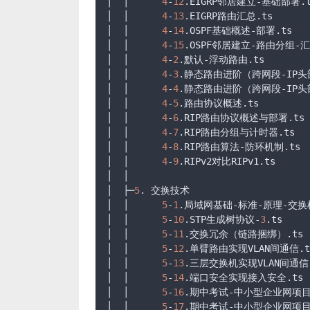
│  │      
4
-
12
.EIGRP
邻居建立-基础部署
.
│  │      
4
-
13
.EIGRP
路由汇总
.ts
│  │      
4
-
14
.OSPF
基础概述-部署
.ts
│  │      
4
-
15
.OSPF
邻居建立-路由分组-
│  │      
4
-
2
.默认-浮动路由
.ts
│  │      
4
-
3
.静态路由进阶（跨网段-IP
│  │      
4
-
4
.静态路由进阶（跨网段-IP头
│  │      
4
-
5
.路由协议概述
.ts
│  │      
4
-
6
.RIP
路由协议概述与部署
.ts
│  │      
4
-
7
.RIP
路由分组与计时器
.ts
│  │      
4
-
8
.RIP
路由算法-防环机制
.ts
│  │      
4
-
9
.RIPv2
对比RIPv1
.ts
│  │

│  ├─
5
. 交换技术

│  │      
5
-
1
.局域网基础-标准-原理-交换
│  │      
5
-
10
.STP
生成树协议-
3
.ts
│  │      
5
-
11
.交换冗余（链路捆绑）
.ts
│  │      
5
-
12
.单臂路由实现VLAN间通信
.t
│  │      
5
-
13
.三层交换机实现VLAN间通信-
│  │      
5
-
14
.端口安全实现接入安全
.ts
│  │      
5
-
16
.期中考试-中小型企业网项目
│  │      
5
-
17
.期中考试-中小型企业网项目