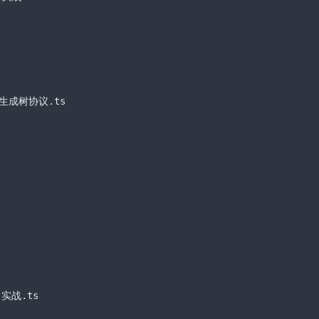
P生成树协议
.ts
目实战
.ts