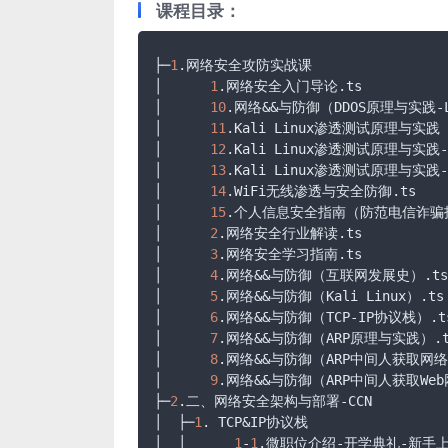
课程目录：
├─
1
.网络安全攻防实战课

│      
1
.网络安全入门导论
.ts
│      
10
.网络&&与防御（DDOS原理与实践-Lo
│      
11
.Kali
 Linux渗透测试原理与实
│      
12
.Kali
 Linux渗透测试原理与实践-
│      
13
.Kali
 Linux渗透测试原理与实践-
│      
14
.WiFi
无线渗透与安全防御
.ts
│      
15
.个人信息安全指南（防范电信诈骗
│      
2
.网络安全行业解读
.ts
│      
3
.网络安全学习指南
.ts
│      
4
.网络&&与防御（互联网发展史）
.ts
│      
5
.网络&&与防御（Kali Linux）
.ts
│      
6
.网络&&与防御（TCP-IP协议栈）
.t
│      
7
.网络&&与防御（ARP原理与实践）
.
│      
8
.网络&&与防御（ARP中间人获取网
│      
9
.网络&&与防御（ARP中间人获取We
├─
2
.二、网络安全架构与部署-CCN

│  ├─
1
. TCP&IP协议栈

│  │      
1
-
1
.微职位介绍-开学典礼-新手