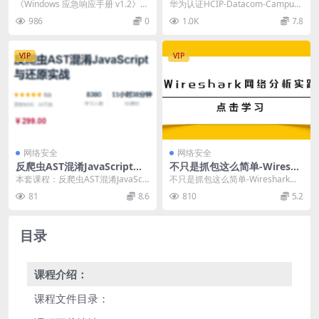
dows版v1.2全新升级版
了！华为Python自动化课程
《Windows 应急响应手册 v1.2》现
华为认证HCIP-Datacom-Campus
华为智能园区网技术 华为自动
已发布，本次更新为手册带来了显
Network Planning...
986
0
1.0K
7.8
化编程
著改进...
VIP
VIP
网络安全
网络安全
反爬虫AST混淆JavaScript与
不只是抓包这么简单-Wiresha
还原实战，视频+资料 价值29
rk网络分析实践+网络安全架
本套课程：反爬虫AST混淆JavaScri
不只是抓包这么简单-Wireshark网
9元
构+安全测试全面实战
pt与还原实战，课程官方售价299
络分析实践+网络安全架构+安全测
81
8.6
810
5.2
元，...
试全面实...
目录
课程介绍：
课程文件目录：