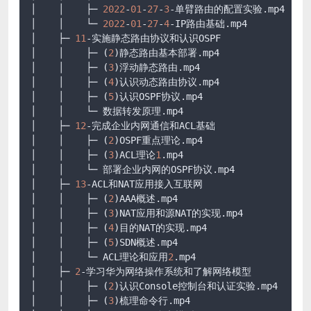
│    │    ├─ 
2022
-
01
-
27
-
3
-单臂路由的配置实验
.mp4
│    │    └─ 
2022
-
01
-
27
-
4
-IP路由基础
.mp4
│    ├─ 
11
-实施静态路由协议和认识OSPF

│    │    ├─ (
2
)静态路由基本部署
.mp4
│    │    ├─ (
3
)浮动静态路由
.mp4
│    │    ├─ (
4
)认识动态路由协议
.mp4
│    │    ├─ (
5
)认识OSPF协议
.mp4
│    │    └─ 数据转发原理
.mp4
│    ├─ 
12
-完成企业内网通信和ACL基础

│    │    ├─ (
2
)OSPF重点理论
.mp4
│    │    ├─ (
3
)ACL理论
1
.mp4
│    │    └─ 部署企业内网的OSPF协议
.mp4
│    ├─ 
13
-ACL和NAT应用接入互联网

│    │    ├─ (
2
)AAA概述
.mp4
│    │    ├─ (
3
)NAT应用和源NAT的实现
.mp4
│    │    ├─ (
4
)目的NAT的实现
.mp4
│    │    ├─ (
5
)SDN概述
.mp4
│    │    └─ ACL理论和应用
2
.mp4
│    ├─ 
2
-学习华为网络操作系统和了解网络模型

│    │    ├─ (
2
)认识Console控制台和认证实验
.mp4
│    │    ├─ (
3
)梳理命令行
.mp4