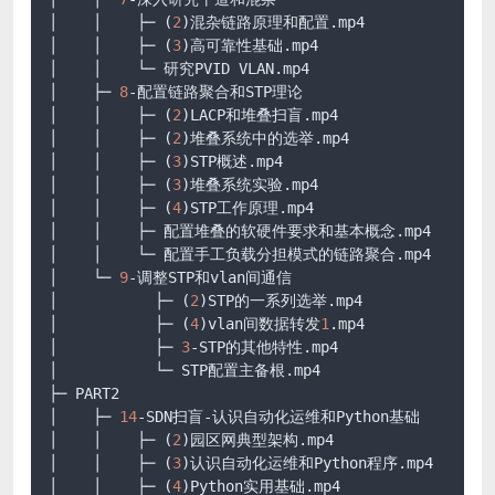
│    │    ├─ (
2
)混杂链路原理和配置
.mp4
│    │    ├─ (
3
)高可靠性基础
.mp4
│    │    └─ 研究PVID VLAN
.mp4
│    ├─ 
8
-配置链路聚合和STP理论

│    │    ├─ (
2
)LACP和堆叠扫盲
.mp4
│    │    ├─ (
2
)堆叠系统中的选举
.mp4
│    │    ├─ (
3
)STP概述
.mp4
│    │    ├─ (
3
)堆叠系统实验
.mp4
│    │    ├─ (
4
)STP工作原理
.mp4
│    │    ├─ 配置堆叠的软硬件要求和基本概念
.mp4
│    │    └─ 配置手工负载分担模式的链路聚合
.mp4
│    └─ 
9
-调整STP和vlan间通信

│           ├─ (
2
)STP的一系列选举
.mp4
│           ├─ (
4
)vlan间数据转发
1
.mp4
│           ├─ 
3
-STP的其他特性
.mp4
│           └─ STP配置主备根
.mp4
├─ PART2

│    ├─ 
14
-SDN扫盲-认识自动化运维和Python基础

│    │    ├─ (
2
)园区网典型架构
.mp4
│    │    ├─ (
3
)认识自动化运维和Python程序
.mp4
│    │    ├─ (
4
)Python实用基础
.mp4