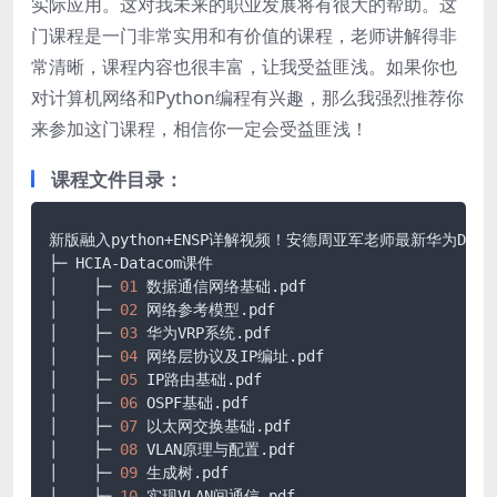
实际应用。这对我未来的职业发展将有很大的帮助。这
门课程是一门非常实用和有价值的课程，老师讲解得非
常清晰，课程内容也很丰富，让我受益匪浅。如果你也
对计算机网络和Python编程有兴趣，那么我强烈推荐你
来参加这门课程，相信你一定会受益匪浅！
课程文件目录：
新版融入python+ENSP详解视频！安德周亚军老师最新华为DATACO
├─ HCIA-Datacom课件

│    ├─ 
01
 数据通信网络基础
.pdf
│    ├─ 
02
 网络参考模型
.pdf
│    ├─ 
03
 华为VRP系统
.pdf
│    ├─ 
04
 网络层协议及IP编址
.pdf
│    ├─ 
05
 IP路由基础
.pdf
│    ├─ 
06
 OSPF基础
.pdf
│    ├─ 
07
 以太网交换基础
.pdf
│    ├─ 
08
 VLAN原理与配置
.pdf
│    ├─ 
09
 生成树
.pdf
│    ├─ 
10
 实现VLAN间通信
.pdf