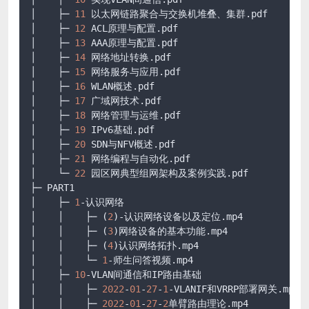
│    ├─ 
11
 以太网链路聚合与交换机堆叠、集群
.pdf
│    ├─ 
12
 ACL原理与配置
.pdf
│    ├─ 
13
 AAA原理与配置
.pdf
│    ├─ 
14
 网络地址转换
.pdf
│    ├─ 
15
 网络服务与应用
.pdf
│    ├─ 
16
 WLAN概述
.pdf
│    ├─ 
17
 广域网技术
.pdf
│    ├─ 
18
 网络管理与运维
.pdf
│    ├─ 
19
 IPv6基础
.pdf
│    ├─ 
20
 SDN与NFV概述
.pdf
│    ├─ 
21
 网络编程与自动化
.pdf
│    └─ 
22
 园区网典型组网架构及案例实践
.pdf
├─ PART1

│    ├─ 
1
-认识网络

│    │    ├─ (
2
)-认识网络设备以及定位
.mp4
│    │    ├─ (
3
)网络设备的基本功能
.mp4
│    │    ├─ (
4
)认识网络拓扑
.mp4
│    │    └─ 
1
-师生问答视频
.mp4
│    ├─ 
10
-VLAN间通信和IP路由基础

│    │    ├─ 
2022
-
01
-
27
-
1
-VLANIF和VRRP部署网关
.mp4
│    │    ├─ 
2022
-
01
-
27
-
2
单臂路由理论
.mp4