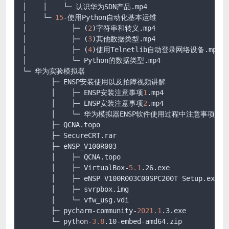
│    │    └─ 认识华为SDN产品
.mp4
│    └─ 
15
-使用Python自动化基本运维

│           ├─ (
2
)字符串和转义
.mp4
│           ├─ (
3
)其他数据类型
.mp4
│           ├─ (
4
)使用Telnetlib自动登录网络设备
.mp4
│           └─ Python的数据类型
.mp4
└─ 华为实验模拟器

       ├─ ENSP安装使用以及拍障视频讲解

       │    ├─ ENSP安装注意事项
1
.mp4
       │    ├─ ENSP安装注意事项
2
.mp4
       │    └─ 华为模拟器ENSP软件使用过程中注意事项
.pd
       ├─ QCNA
.topo
       ├─ SecureCRT
.rar
       ├─ eNSP_V100R003

       │    ├─ QCNA
.topo
       │    ├─ VirtualBox-
5.1
.26
.exe
       │    ├─ eNSP V100R003C00SPC200T Setup
.exe
       │    ├─ svrpbox
.img
       │    └─ vfw_usg
.vdi
       ├─ pycharm-community-
2021.1
.3
.exe
       └─ python-
3.8
.10-embed-amd64
.zip