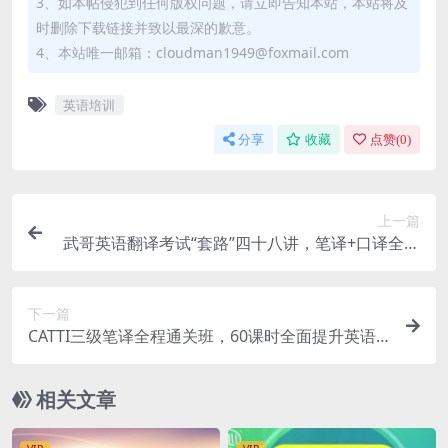
3、如本帖侵犯到任何版权问题，请立即告知本站，本站将及
时删除下载链接并致以最深的歉意。
4、本站唯一邮箱：cloudman1949@foxmail.com
英语培训
分享
收藏
点赞(
0
)
上一篇
武哥英语翻译考试“套路”四十八讲，笔译+口译全套
培训百度云(25G) 价值1280元
下一篇
CATTI三级笔译全程通关班，60课时全面提升英语
笔译水平 价值1999元
相关文章