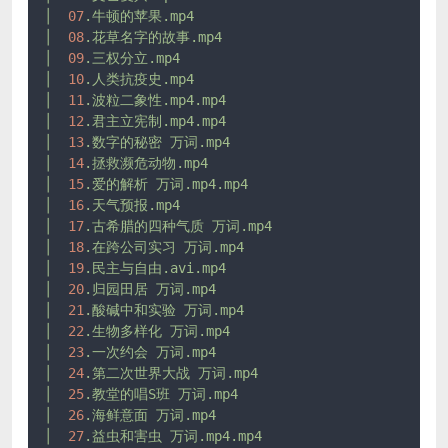
│
07
.牛顿的苹果.mp4
│
08
.花草名字的故事.mp4
│
09
.三权分立.mp4
│
10
.人类抗疫史.mp4
│
11
.波粒二象性.mp4.mp4
│
12
.君主立宪制.mp4.mp4
│
13
.数字的秘密
万词.mp4
│
14
.拯救濒危动物.mp4
│
15
.爱的解析
万词.mp4.mp4
│
16
.天气预报.mp4
│
17
.古希腊的四种气质
万词.mp4
│
18
.在跨公司实习
万词.mp4
│
19
.民主与自由.avi.mp4
│
20
.归园田居
万词.mp4
│
21
.酸碱中和实验
万词.mp4
│
22
.生物多样化
万词.mp4
│
23
.一次约会
万词.mp4
│
24
.第二次世界大战
万词.mp4
│
25
.教堂的唱S班
万词.mp4
│
26
.海鲜意面
万词.mp4
│
27
.益虫和害虫
万词.mp4.mp4