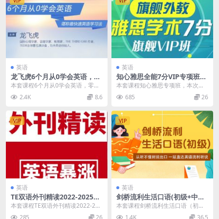
VIP
VIP
英语
英语
龙飞虎6个月从0学会英语，零
知心雅思全能7分VIP专项班，
基础起步高效学英语 价值260
雅思提分课程百度云 价值488
本套课程6个月从0学会英语，零基
本套课程知心雅思专项班，本次更
元
0元
础起步高效学英语为网友所求资
新包含知心雅思最新课程四科6分专
2.4K
8.6
685
26
源，本套课程是针对广...
项班、知心雅思最新...
VIP
VIP
英语
英语
TE双语外刊精读2022-2025合
剑桥流利生活口语(初级+中级
集 精品合集(更新至2025年4
+高级)，英语口语学习视频课
本套课程TE双语外刊精读2022-202
本套课程剑桥流利生活口语（初级
月份)
程 价值5697元
5 合集，考研英语每日精读，双语
+中级+高级)，课程官方售价5697
285
26
1.4K
36.5