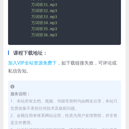
万词班31.mp3
万词班32.mp3
万词班33.mp3
万词班34.mp3
万词班35.mp3
万词班36.mp3
课程下载地址：
加入VIP全站资源免费下
，如下载链接失效，可评论或
私信告知。
服务说明：
1、本站所有文档、视频、书籍等资料均由网友分享，本站只
负责收集不承担任何技术及版权问题。
2、金额仅用来维系网站运营，性质为用户友情赞助，并非售
卖文件费用。