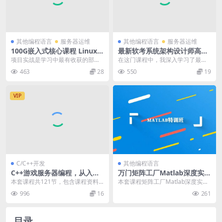
其他编程语言
服务器运维
其他编程语言
服务器运维
100G嵌入式核心课程 Linux云
最新软考系统架构设计师高级
服务配置实战+ARM+U-Boot
实践课程 掌握系统架构设计趋
项目实战是学习中最有收获的部分
在这门课程中，我深入学习了最新
+系统移植+网络编程+C高级
势 拿证+技能提升两不误
之一。通过实际的项目实践，我能
的系统架构设计趋势，通过实践和
463
28
550
19
+项目 价值万元
够将之前学到的知识应...
案例分析掌握了系统架...
VIP
C/C++开发
其他编程语言
C++游戏服务器编程，从入门
万门矩阵工厂Matlab深度实战
到掌握，视频教程下载(10G)
特训班，零基础培训教程百度
本套课程共121节，包含课程资料
本套课程矩阵工厂Matlab深度实战
价值599元
云 免费下载
共计16.8G，学习这套课程需要有
特训班，主要分为矩阵、绘图、MA
996
16
261
一定的C语言或...
TLAB四则...
目录