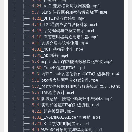
│   ├── 
4.24
_WiFi蓝牙模块与联网实验.mp4

│   ├── 
5.7
_bin文件数据的加密与解密烧写.mp4

│   ├── 
4.21
_DHT11温湿度采集.mp4

│   ├── 
4.14
_I2C通信协议与设备对象.mp4

│   ├── 
4.13
_字符编码与中英文显示.mp4

│   ├── 
4.16
_滴答定时器与通用定时器.mp4

│   ├── 
4.1
_资源介绍与软件使用.mp4

│   ├── 
4.31
_MQTT移植到小车.mp4

│   ├── 
4.25
_ADC采样.mp4

│   ├── 
5.3
_mqtt和ota的功能函数模块化封装.mp4

│   ├── 
4.30
_CubeMX配置RTOS.mp4

│   ├── 
5.6
_内部Flash的基础操作与OTA升级执行.mp4

│   ├── 
5.1
_ota概念与阿里云ota流程.mp4

│   ├── 
5.7
_bin文件数据的加密与解密烧写-笔记.PanD

│   ├── 
5.5
_IAP程序设计.mp4

│   ├── 
4.6
_阶段总结、按键中断与环形缓冲区.mp4

│   ├── 
5.4
_实现和验证OTA的升级流程.mp4

│   ├── 
4.22
_超声波测距.mp4

│   ├── 
4.32
_LVGL和GUIGuider的移植.mp4

│   ├── 
4.23
_RTC与实时时间显示.mp4

│   ├── 
4.9
_W25Q64对象封装与驱动实现.mp4
