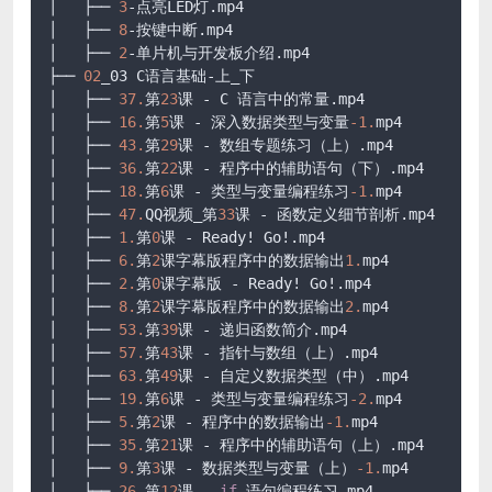
│   ├── 
3
-点亮LED灯.mp4

│   ├── 
8
-按键中断.mp4

│   ├── 
2
-单片机与开发板介绍.mp4

├── 
02
_03 C语言基础-上_下

│   ├── 
37.
第
23
课 - C 语言中的常量.mp4

│   ├── 
16.
第
5
课 - 深入数据类型与变量
-1.
mp4

│   ├── 
43.
第
29
课 - 数组专题练习（上）.mp4

│   ├── 
36.
第
22
课 - 程序中的辅助语句（下）.mp4

│   ├── 
18.
第
6
课 - 类型与变量编程练习
-1.
mp4

│   ├── 
47.
QQ视频_第
33
课 - 函数定义细节剖析.mp4

│   ├── 
1.
第
0
课 - Ready! Go!.mp4

│   ├── 
6.
第
2
课字幕版程序中的数据输出
1.
mp4

│   ├── 
2.
第
0
课字幕版 - Ready! Go!.mp4

│   ├── 
8.
第
2
课字幕版程序中的数据输出
2.
mp4

│   ├── 
53.
第
39
课 - 递归函数简介.mp4

│   ├── 
57.
第
43
课 - 指针与数组（上）.mp4

│   ├── 
63.
第
49
课 - 自定义数据类型（中）.mp4

│   ├── 
19.
第
6
课 - 类型与变量编程练习
-2.
mp4

│   ├── 
5.
第
2
课 - 程序中的数据输出
-1.
mp4

│   ├── 
35.
第
21
课 - 程序中的辅助语句（上）.mp4

│   ├── 
9.
第
3
课 - 数据类型与变量（上）
-1.
mp4

│   ├── 
26.
第
12
课 - 
if
 语句编程练习.mp4
