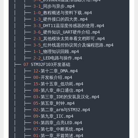
│   ├── 
3
-1
_同步与异步.mp4

│   ├── 
1
-0
_教程概述与资料下载.mp4

│   ├── 
1
-3
_硬件接口的四大类.mp4

│   ├── 
3
-3
_DHT11温湿度传感器的使用.mp4

│   ├── 
3
-6
_硬件知识_UART硬件介绍.mp4

│   ├── 
2
-3
_其他模块太简单看文档即可.mp4

│   ├── 
3
-5
_红外线遥控协议简介及编程思路.mp4

│   ├── 
1
-1
_物理知识回顾.mp4

│   ├── 
2
-2
_LED电路与操作.mp4

├── 
07
 STM32F103开发基础

│   ├── 
12
-第十二章_DMA.mp4

│   ├── 
00
-开发板介绍.mp4

│   ├── 
15
-第十五章_低功耗.mp4

│   ├── 
08
-第八章_串口通信.mp4

│   ├── 
03
-第三章_IDE的安装及汉化.mp4

│   ├── 
05
-第五章_时钟.mp4

│   ├── 
02
-第二章_arm与STM32.mp4

│   ├── 
09
-第九章_IIC.mp4

│   ├── 
04
-第四章_点亮LED.mp4

│   ├── 
07
-第七章_中断系统.mp4

│   ├── 
01
-第一章_开篇简述.mp4
