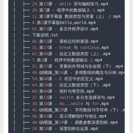
│   ├── 
29.
第
15
课 - 
while
 语句编程练习.mp4

│   ├── 
20.
第
7
课 - 程序中的数据输入
-1.
mp4

│   ├── 
12.
第
3
课字幕版 数据类型与变量（上）
-2.
mp4

│   ├── 
4.
第
1
课字幕版hello,world.mp4

│   ├── 
65.
第
51
课 - 多文件程序设计.mp4

│   ├── 下载说明.txt

│   ├── 
66.
第
52
课 - 课程总结和展望.mp4

│   ├── 
31.
第
17
课 - 
break
 与 
continue
.mp4

│   ├── 
62.
第
48
课 - 自定义数据类型（上）.mp4

│   ├── 
7.
第
2
课 - 程序中的数据输出
-2.
mp4

│   ├── 
51.
第
37
课 - 变量的作用域与生命期（下）.mp4

│   ├── 
40.
QQ视频_第
26
课 - 多维数组的概念与示例.mp4

│   ├── 
54.
第
40
课 - C 语言中的宏定义.mp4

│   ├── 
64.
第
50
课 - 自定义数据类型（下）.mp4

│   ├── 
60.
第
46
课 - 指针与堆空间.mp4

│   ├── 
27.
第
13
课 - 
switch
 多分支选择语句.mp4

│   ├── 
30.
第
16
课 - 
do
...
while
 与 
for
.mp4

│   ├── 
42.
QQ视频_第
28
课 - 字符数组与字符串（下）.mp4

│   ├── 
56.
第
42
课 - 深入理解指针与地址.mp4

│   ├── 
48.
QQ视频_第
34
课 - 函数参数深度剖析.mp4

│   ├── 
24.
第
10
课 - 深度剖析位运算.mp4
