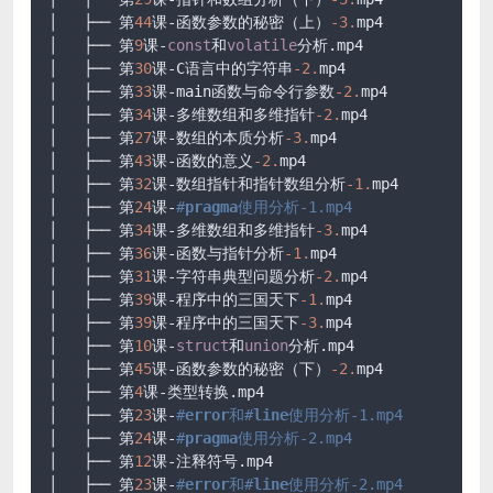
│   ├── 第
44
课-函数参数的秘密（上）
-3.
mp4

│   ├── 第
9
课-
const
和
volatile
分析.mp4

│   ├── 第
30
课-C语言中的字符串
-2.
mp4

│   ├── 第
33
课-main函数与命令行参数
-2.
mp4

│   ├── 第
34
课-多维数组和多维指针
-2.
mp4

│   ├── 第
27
课-数组的本质分析
-3.
mp4

│   ├── 第
43
课-函数的意义
-2.
mp4

│   ├── 第
32
课-数组指针和指针数组分析
-1.
mp4

│   ├── 第
24
课-
#
pragma
使用分析-1.mp4
│   ├── 第
34
课-多维数组和多维指针
-3.
mp4

│   ├── 第
36
课-函数与指针分析
-1.
mp4

│   ├── 第
31
课-字符串典型问题分析
-2.
mp4

│   ├── 第
39
课-程序中的三国天下
-1.
mp4

│   ├── 第
39
课-程序中的三国天下
-3.
mp4

│   ├── 第
10
课-
struct
和
union
分析.mp4

│   ├── 第
45
课-函数参数的秘密（下）
-2.
mp4

│   ├── 第
4
课-类型转换.mp4

│   ├── 第
23
课-
#
error
和#
line
使用分析-1.mp4
│   ├── 第
24
课-
#
pragma
使用分析-2.mp4
│   ├── 第
12
课-注释符号.mp4

│   ├── 第
23
课-
#
error
和#
line
使用分析-2.mp4