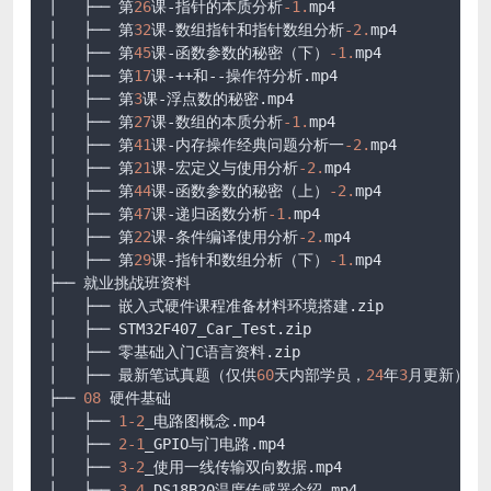
│   ├── 第
26
课-指针的本质分析
-1.
mp4

│   ├── 第
32
课-数组指针和指针数组分析
-2.
mp4

│   ├── 第
45
课-函数参数的秘密（下）
-1.
mp4

│   ├── 第
17
课-++和--操作符分析.mp4

│   ├── 第
3
课-浮点数的秘密.mp4

│   ├── 第
27
课-数组的本质分析
-1.
mp4

│   ├── 第
41
课-内存操作经典问题分析一
-2.
mp4

│   ├── 第
21
课-宏定义与使用分析
-2.
mp4

│   ├── 第
44
课-函数参数的秘密（上）
-2.
mp4

│   ├── 第
47
课-递归函数分析
-1.
mp4

│   ├── 第
22
课-条件编译使用分析
-2.
mp4

│   ├── 第
29
课-指针和数组分析（下）
-1.
mp4

├── 就业挑战班资料

│   ├── 嵌入式硬件课程准备材料环境搭建.zip

│   ├── STM32F407_Car_Test.zip

│   ├── 零基础入门C语言资料.zip

│   ├── 最新笔试真题（仅供
60
天内部学员，
24
年
3
月更新）.zi
├── 
08
 硬件基础

│   ├── 
1
-2
_电路图概念.mp4

│   ├── 
2
-1
_GPIO与门电路.mp4

│   ├── 
3
-2
_使用一线传输双向数据.mp4

│   ├── 
3
-4
_DS18B20温度传感器介绍.mp4
