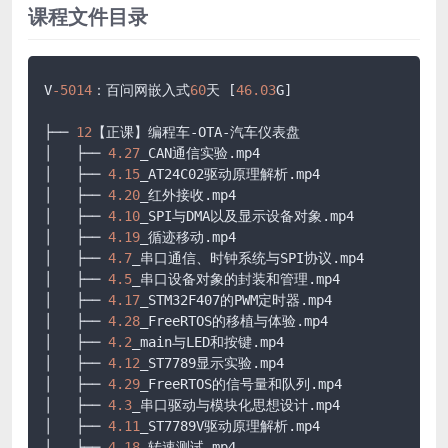
课程文件目录
V
-5014
：百问网嵌入式
60
天 [
46.03
G]

├── 
12
【正课】编程车-OTA-汽车仪表盘

│   ├── 
4.27
_CAN通信实验.mp4

│   ├── 
4.15
_AT24C02驱动原理解析.mp4

│   ├── 
4.20
_红外接收.mp4

│   ├── 
4.10
_SPI与DMA以及显示设备对象.mp4

│   ├── 
4.19
_循迹移动.mp4

│   ├── 
4.7
_串口通信、时钟系统与SPI协议.mp4

│   ├── 
4.5
_串口设备对象的封装和管理.mp4

│   ├── 
4.17
_STM32F407的PWM定时器.mp4

│   ├── 
4.28
_FreeRTOS的移植与体验.mp4

│   ├── 
4.2
_main与LED和按键.mp4

│   ├── 
4.12
_ST7789显示实验.mp4

│   ├── 
4.29
_FreeRTOS的信号量和队列.mp4

│   ├── 
4.3
_串口驱动与模块化思想设计.mp4

│   ├── 
4.11
_ST7789V驱动原理解析.mp4

│   ├── 
4.18
_转速测试.mp4
