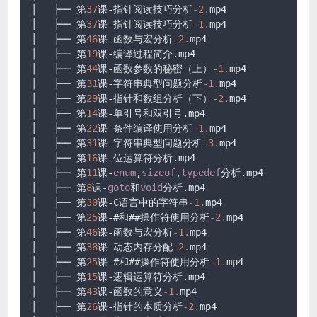
│   ├── 第
37
课-指针阅读技巧分析
-2.
mp4

│   ├── 第
37
课-指针阅读技巧分析
-1.
mp4

│   ├── 第
46
课-函数与宏分析
-2.
mp4

│   ├── 第
19
课-编译过程简介.mp4

│   ├── 第
44
课-函数参数的秘密（上）
-1.
mp4

│   ├── 第
31
课-字符串典型问题分析
-1.
mp4

│   ├── 第
29
课-指针和数组分析（下）
-2.
mp4

│   ├── 第
14
课-单引号和双引号.mp4

│   ├── 第
22
课-条件编译使用分析
-1.
mp4

│   ├── 第
31
课-字符串典型问题分析
-3.
mp4

│   ├── 第
16
课-位运算符分析.mp4

│   ├── 第
11
课-
enum
,
sizeof
,
typedef
分析.mp4

│   ├── 第
8
课-
goto
和
void
分析.mp4

│   ├── 第
30
课-C语言中的字符串
-1.
mp4

│   ├── 第
25
课-#和##操作符使用分析
-2.
mp4

│   ├── 第
46
课-函数与宏分析
-1.
mp4

│   ├── 第
38
课-动态内存分配
-2.
mp4

│   ├── 第
25
课-#和##操作符使用分析
-1.
mp4

│   ├── 第
15
课-逻辑运算符分析.mp4

│   ├── 第
43
课-函数的意义
-1.
mp4

│   ├── 第
26
课-指针的本质分析
-2.
mp4
