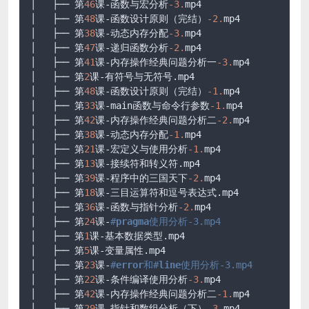
│   ├── 第
46
课-函数与宏分析
-3.
mp4

│   ├── 第
48
课-函数设计原则（完结）
-2.
mp4

│   ├── 第
38
课-动态内存分配
-3.
mp4

│   ├── 第
47
课-递归函数分析
-2.
mp4

│   ├── 第
41
课-内存操作经典问题分析一
-3.
mp4

│   ├── 第
2
课-有符号与无符号.mp4

│   ├── 第
48
课-函数设计原则（完结）
-1.
mp4

│   ├── 第
33
课-main函数与命令行参数
-1.
mp4

│   ├── 第
42
课-内存操作经典问题分析二
-2.
mp4

│   ├── 第
38
课-动态内存分配
-1.
mp4

│   ├── 第
21
课-宏定义与使用分析
-1.
mp4

│   ├── 第
13
课-接续符和转义符.mp4

│   ├── 第
39
课-程序中的三国天下
-2.
mp4

│   ├── 第
18
课-三目运算符和逗号表达式.mp4

│   ├── 第
36
课-函数与指针分析
-2.
mp4

│   ├── 第
24
课-
#
pragma
使用分析-3.mp4
│   ├── 第
1
课-基本数据类型.mp4

│   ├── 第
5
课-变量属性.mp4

│   ├── 第
23
课-
#
error
和#
line
使用分析-3.mp4
│   ├── 第
22
课-条件编译使用分析
-3.
mp4

│   ├── 第
42
课-内存操作经典问题分析二
-1.
mp4

│   ├── 第
29
课-指针和数组分析（下）
-3.
mp4
