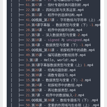
│   ├── 
61.
第
47
课 - 指针专题经典问题剖析.mp4

│   ├── 
22.
第
8
课 - 四则运算与关系运算.mp4

│   ├── 
25.
第
11
课 - 程序中的选择结构.mp4

│   ├── 
41.
QQ视频_第
27
课 - 字符数组与字符串（上）.mp4

│   ├── 
14.
第
4
课字幕版 - 数据类型与变量（下）
-1.
mp4

│   ├── 
28.
第
14
课 - 程序中的循环结构.mp4

│   ├── 
17.
第
5
课 - 深入数据类型与变量
-2.
mp4

│   ├── 
32.
第
18
课 - 
signed
 与 
unsigned
.mp4

│   ├── 
13.
第
4
课 - 数据类型与变量（下）
-1.
mp4

│   ├── 
45.
QQ视频_第
31
课 - 初探程序中的函数.mp4

│   ├── 
49.
第
35
课 - 编写函数对数组排序.mp4

│   ├── 
3.
第
1
课 - Hello, world!.mp4

│   ├── 
10.
第
3
课字幕版数据类型与变量（上）
1.
mp4

│   ├── 
34.
第
20
课 - 经典问题剖析.mp4

│   ├── 
52.
第
38
课 - 函数专题练习.mp4

│   ├── 
15.
第
4
课 - 数据类型与变量（下）
-2.
mp4

│   ├── 
38.
第
24
课 - 初探程序中的数组.mp4

│   ├── 
33.
第
19
课 - 再论数据类型.mp4

│   ├── 
21.
第
7
课 - 程序中的数据输入
-2.
mp4

│   ├── 
44.
QQ视频_第
30
课 - 数组专题练习（下）.mp4

│   ├── 
50.
第
36
课 - 变量的作用域与生命期（上）.mp4
