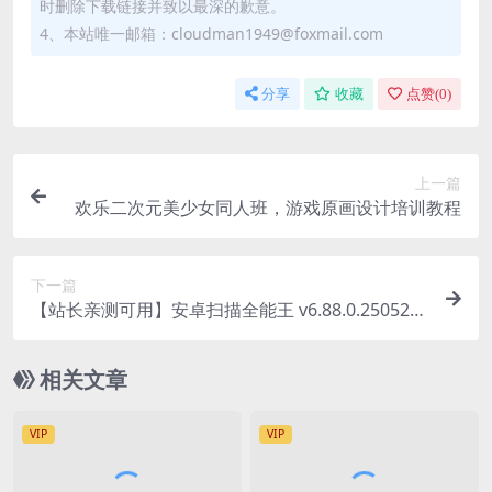
时删除下载链接并致以最深的歉意。
4、本站唯一邮箱：cloudman1949@foxmail.com
分享
收藏
点赞(
0
)
上一篇
欢乐二次元美少女同人班，游戏原画设计培训教程
下一篇
【站长亲测可用】安卓扫描全能王 v6.88.0.250521
高级特权版 OCR 无水印
相关文章
VIP
VIP