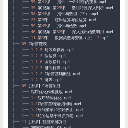
│   ├── 
55.
第
41
课 - 指针：一种特殊的变量.mp4

│   ├── 
39.
QQ视频_第
25
课 - 数组特性深入剖析.mp4

│   ├── 
58.
第
44
课 - 指针与数组（下）.mp4

│   ├── 
23.
第
9
课 - 逻辑运算与位运算.mp4

│   ├── 
59.
第
45
课 - 指针与函数.mp4

│   ├── 
46.
QQ视频_第
32
课 - 深入浅出函数调用.mp4

│   ├── 
11.
第
3
课 - 数据类型与变量（上）
-2.
mp4

├── 
05
 C语言链表

│   ├── 
1
-2
-5
-封装寄存器.mp4

│   ├── 
1
-2
-3
-位运算.mp4

│   ├── 
1
-2
-6
-函数指针.mp4

│   ├── 
1
-2
-3
-进制转换.mp4

│   ├── 
1
-2
-2
-C语言基础概述.mp4

│   ├── 
1
-2
-7
-链表.mp4

├── 
09
【正课】C语言项目

│   ├── 程序优化作业批改.mp4

│   ├── 
1.4
程序结构优化.mp4

│   ├── 
1.1
C语言基础知识回顾.mp4

│   ├── 
1.2
绘制菜单和初始界面.mp4

│   ├── 
1.3
蛇的运动于胜负判定.mp4

├── 
11
【正课】智能家居项目

│   ├── 智能家居项目_03.mp4
