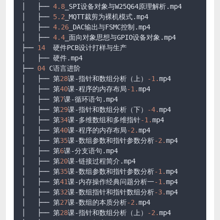
│   ├── 
4.8
_SPI设备对象与W25Q64原理解析.mp4

│   ├── 
5.2
_MQTT裁剪为裸机模式.mp4

│   ├── 
4.26
_DAC输出与FSMC控制.mp4

│   ├── 
4.4
_面向对象思想与GPIO设备对象.mp4

├── 
14
  硬件PCB设计打样与生产

│   ├── 硬件.mp4

├── 
04
 C语言进阶

│   ├── 第
28
课-指针和数组分析（上）
-1.
mp4

│   ├── 第
40
课-程序的内存布局
-1.
mp4

│   ├── 第
7
课-循环语句.mp4

│   ├── 第
29
课-指针和数组分析（下）
-4.
mp4

│   ├── 第
34
课-多维数组和多维指针
-1.
mp4

│   ├── 第
40
课-程序的内存布局
-2.
mp4

│   ├── 第
35
课-数组参数和指针参数分析
-2.
mp4

│   ├── 第
6
课-分支语句.mp4

│   ├── 第
20
课-链接过程简介.mp4

│   ├── 第
35
课-数组参数和指针参数分析
-1.
mp4

│   ├── 第
41
课-内存操作经典问题分析一
-1.
mp4

│   ├── 第
32
课-数组指针和指针数组分析
-3.
mp4

│   ├── 第
27
课-数组的本质分析
-2.
mp4

│   ├── 第
28
课-指针和数组分析（上）
-2.
mp4
