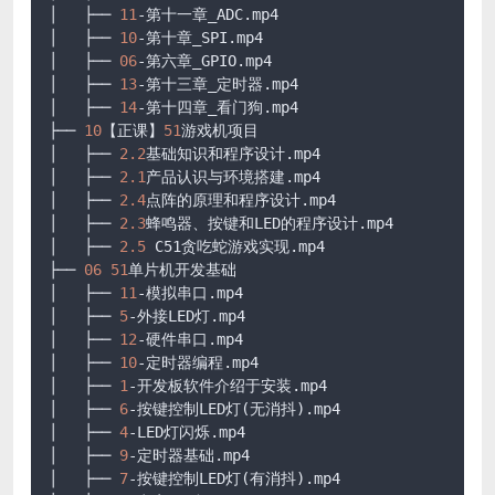
│   ├── 
11
-第十一章_ADC.mp4

│   ├── 
10
-第十章_SPI.mp4

│   ├── 
06
-第六章_GPIO.mp4

│   ├── 
13
-第十三章_定时器.mp4

│   ├── 
14
-第十四章_看门狗.mp4

├── 
10
【正课】
51
游戏机项目

│   ├── 
2.2
基础知识和程序设计.mp4

│   ├── 
2.1
产品认识与环境搭建.mp4

│   ├── 
2.4
点阵的原理和程序设计.mp4

│   ├── 
2.3
蜂鸣器、按键和LED的程序设计.mp4

│   ├── 
2.5
 C51贪吃蛇游戏实现.mp4

├── 
06
51
单片机开发基础

│   ├── 
11
-模拟串口.mp4

│   ├── 
5
-外接LED灯.mp4

│   ├── 
12
-硬件串口.mp4

│   ├── 
10
-定时器编程.mp4

│   ├── 
1
-开发板软件介绍于安装.mp4

│   ├── 
6
-按键控制LED灯(无消抖).mp4

│   ├── 
4
-LED灯闪烁.mp4

│   ├── 
9
-定时器基础.mp4

│   ├── 
7
-按键控制LED灯(有消抖).mp4
