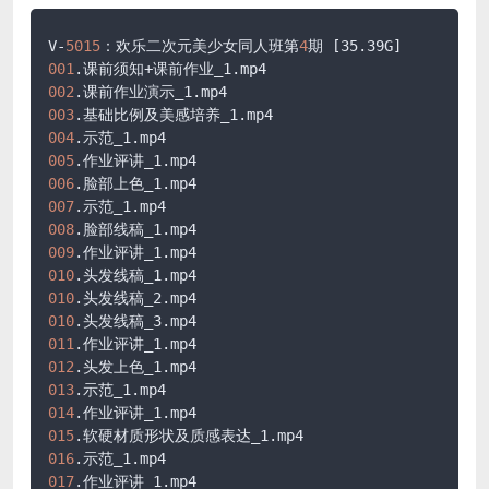
V-
5015
：欢乐二次元美少女同人班第
4
期 
[35.39G]
001
.课前须知+课前作业_1
.mp4
002
.课前作业演示_1
.mp4
003
.基础比例及美感培养_1
.mp4
004
.示范_1
.mp4
005
.作业评讲_1
.mp4
006
.脸部上色_1
.mp4
007
.示范_1
.mp4
008
.脸部线稿_1
.mp4
009
.作业评讲_1
.mp4
010
.头发线稿_1
.mp4
010
.头发线稿_2
.mp4
010
.头发线稿_3
.mp4
011
.作业评讲_1
.mp4
012
.头发上色_1
.mp4
013
.示范_1
.mp4
014
.作业评讲_1
.mp4
015
.软硬材质形状及质感表达_1
.mp4
016
.示范_1
.mp4
017
.作业评讲_1
.mp4