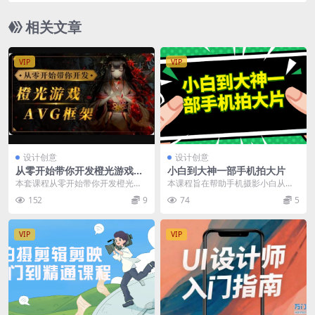
相关文章
VIP
VIP
设计创意
设计创意
从零开始带你开发橙光游戏AV
小白到大神一部手机拍大片
G框架，从UI搭建到多线剧情
本套课程从零开始带你开发橙光游
本课程旨在帮助手机摄影小白从零
实战 价值510元
戏AVG框架，课程官方售价510
基础成长为能够拍摄出精彩大片的
152
9
74
5
元，内容涵盖UI搭...
大神级摄影师。通过学...
VIP
VIP