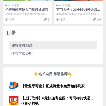
设计创意
设计创意
拍摄剪辑剪映入门到精通课程
万门大学：20小时UI设计师入
门视频，APP界面交互设计规
拍摄剪辑剪映入门到精通课程将带
本套课程20小时UI设计师入门视频
范教程
您从零基础开始，逐步掌握剪映软
教程，共分为9大章节。课程为零基
147
5
387
6.6
件的使用技巧和视频剪...
础入门的教程，...
目录
课程文件目录
课程下载说明
👇站长自用 靠谱推荐👇
【营业厅可查】正规流量卡免费包邮到家
【上门取件】6元快递寄全国：寄同样的快递，
花更少的钱