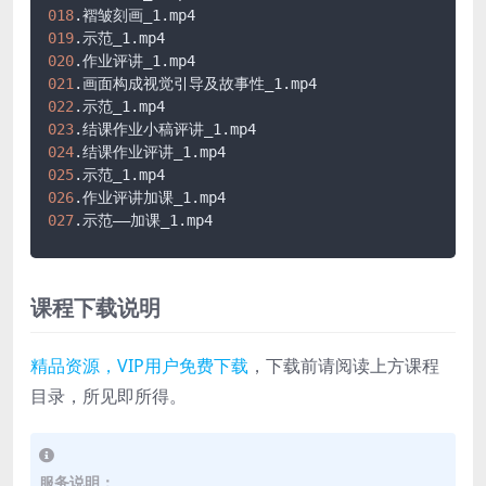
018
.褶皱刻画_1
.mp4
019
.示范_1
.mp4
020
.作业评讲_1
.mp4
021
.画面构成视觉引导及故事性_1
.mp4
022
.示范_1
.mp4
023
.结课作业小稿评讲_1
.mp4
024
.结课作业评讲_1
.mp4
025
.示范_1
.mp4
026
.作业评讲加课_1
.mp4
027
.示范——加课_1
.mp4
课程下载说明
精品资源，VIP用户免费下载
，下载前请阅读上方课程
目录，所见即所得。
服务说明：