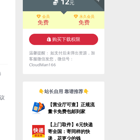
12
元
会员
永久会员
免费
免费
购买下载权限
温馨提醒： 如支付后未弹出资源，加
客服微信发您，微信号：
CloudMan166
每
👇站长自用 靠谱推荐👇
议
【营业厅可查】正规流
量卡免费包邮到家
【上门取件】6元快递
寄全国：寄同样的快
递，花更少的钱