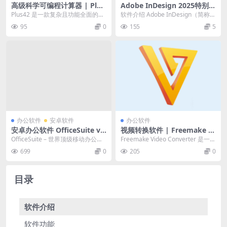
高级科学可编程计算器 | Plus
Adobe InDesign 2025特别版
42 v1.3.8 汉化绿色版
免激活版
Plus42 是一款复杂且功能全面的计
软件介绍 Adobe InDesign（简称I
算器软件。它汇集了多种类似设备
D）桌面出版软件和在线发布工
95
0
155
5
的功能，提供...
具，报...
办公软件
安卓软件
办公软件
安卓办公软件 OfficeSuite v1
视频转换软件 | Freemake Vi
4.7.53174 中文高级版
deo Converter v5.0.0.6 中文
OfficeSuite – 世界顶级移动办公软
Freemake Video Converter 是一款
绿色版
件！Google Play商店下载...
功能强大且用户友好的视频...
699
0
205
0
目录
软件介绍
软件功能