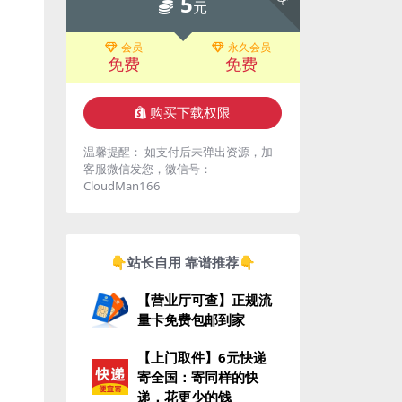
5
元
会员
永久会员
免费
免费
购买下载权限
温馨提醒： 如支付后未弹出资源，加
客服微信发您，微信号：
CloudMan166
👇站长自用 靠谱推荐👇
【营业厅可查】正规流
量卡免费包邮到家
【上门取件】6元快递
寄全国：寄同样的快
递，花更少的钱