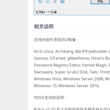
相关说明
支持的操作系统ISO镜像：
Arch Linux, Archbang, BartPE/pebuilder,
Gentoo, GParted, gNewSense, Hiren’s Boo
Password Registry Editor, Parted Magic, 
Slackware, Super Grub2 Disk, Tails, Trin
Windows Vista, Windows Server 2008, W
Windows 10, Windows Server 2016,
对ISO支持的说明：
Rufus v1.10 及之后的所有版本都支持从ISO