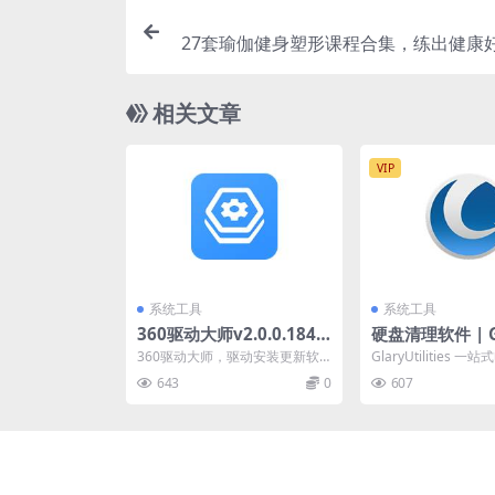
27套瑜伽健身塑形课程合集，练出健康好
相关文章
VIP
系统工具
系统工具
360驱动大师v2.0.0.1840
硬盘清理软件 | Gl
纯净版
t Disk Cleaner 
360驱动大师，驱动安装更新软
GlaryUtilities 
6 中文绿色破解
件，百万级的驱动库，驱动安装
决方案。它允许你清
643
0
607
和升级一键化，无需手动...
文件，...