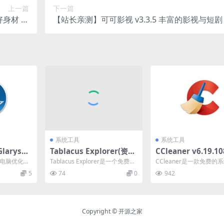
上一篇
下一篇
身材 精
【站长亲测】可可影视 v3.3.5 丰富的影视与短剧
品合集
系统工具
系统工具
arysof
Tablacus Explorer(资源
CCleaner v6.19.1
v6.0.1.3
管理器替代品) v25.3.11
中文专业版
一站式电脑优化解
Tablacus Explorer是一个免费的
CCleaner是一款免费的
版
中文绿色版
理系统垃圾
Windows资源管理器替代品，
和隐私保护工具，它的体
5
74
0
942
它...
扫描速度非常快，...
Copyright © 开源之家