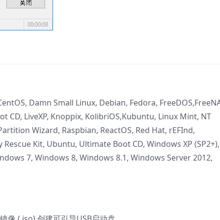
 CentOS, Damn Small Linux, Debian, Fedora, FreeDOS,FreeN
t CD, LiveXP, Knoppix, KolibriOS,Kubuntu, Linux Mint, NT
Partition Wizard, Raspbian, ReactOS, Red Hat, rEFInd,
ity Rescue Kit, Ubuntu, Ultimate Boot CD, Windows XP (SP2+),
indows 7, Windows 8, Windows 8.1, Windows Server 2012,
镜像 (.iso) 创建可引导USB启动盘。