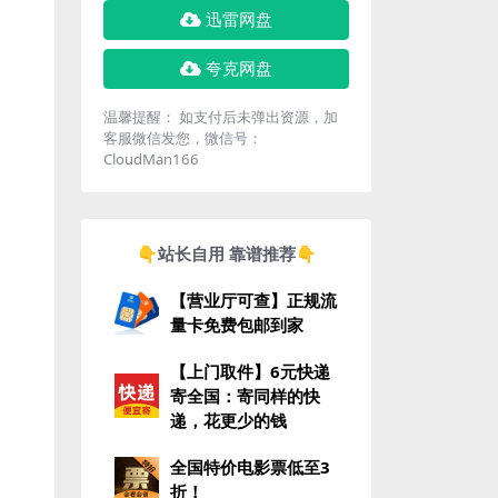
迅雷网盘
夸克网盘
温馨提醒： 如支付后未弹出资源，加
客服微信发您，微信号：
CloudMan166
👇站长自用 靠谱推荐👇
【营业厅可查】正规流
量卡免费包邮到家
【上门取件】6元快递
寄全国：寄同样的快
递，花更少的钱
全国特价电影票低至3
折！