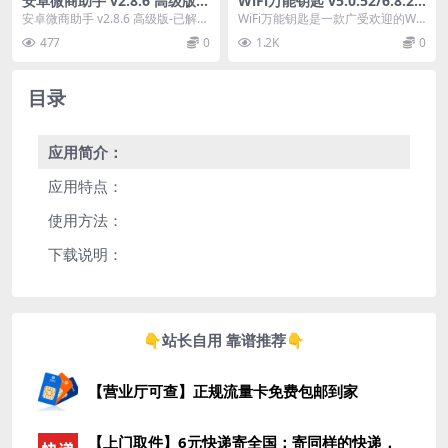
安卓微商助手 v2.8.6 高级版-
WiFi万能钥匙 v5.0.52/6.8.27
已解锁功能
去广告解锁SVIP会员版
安卓微商助手 v2.8.6 高级版-已解锁
WiFi万能钥匙是一款广受欢迎的WiF
功能
i连接工具，它通过收集并共享用户
477
0
1.2K
0
自愿分享的...
目录
应用简介：
应用特点：
使用方法：
下载说明：
👇站长自用 靠谱推荐👇
【营业厅可查】正规流量卡免费包邮到家
【上门取件】6元快递寄全国：寄同样的快递，