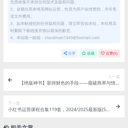
负责收集不承担任何技术及版权问题。
2、金额仅用来维系网站运营，性质为用户友情赞助，并非售
卖文件费用。
3、如本帖侵犯到任何版权问题，请立即告知本站，本站将及
时删除下载链接并致以最深的歉意。
4、本站唯一邮箱：cloudman1949@foxmail.com
分享
收藏
点赞(
0
)
上一篇
【绝版神书】获得财色的手段——窥破商界与情场
的虚实真相
下一篇
小红书运营课程合集119套，2024/2025最新版(521
G) 精品合集
相关文章