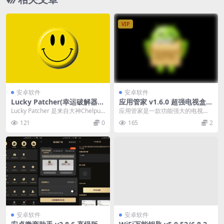
VIP
安卓软件
安卓软件
Lucky Patcher(幸运破解器A
应用管家 v1.6.0 超强电视盒子
PP) v11.7.8 Build 1938
应用管理软件
Lucky Patcher 是来自大神ChelpuS
应用管家是一款功能强大的电视应
的作品（即钛备份和SPB的M...
用管理软件，它在应用管理和文件
121
0
165
2
管理等方面，在功能上...
安卓软件
安卓软件