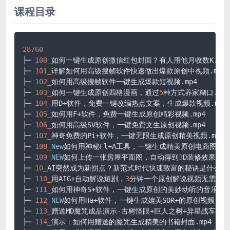
课程目录
28760
├─ 
100_
如何一键生成原创微信红包封面？有人用他月收数K.mp4

├─ 
101_
详解如何用高级搜帧软件快速做出爆款原创中视频.mp4

├─ 
102_
如何用高级搜帧软件一键生成爆款短视频.mp4

├─ 
103_
如何一键生成原创四格漫画，通过
5
种方式养家糊口.mp4

├─ 
104_
用D+软件，免费一键改编热点文案，生成爆款视频.mp4

├─ 
105_
如何用F+软件，免费一键生成原创精彩视频.mp4

├─ 
106_
如何用高级SV软件，一键免费文生原创视频.mp4

├─ 
107_
神奇免费的Pi+软件，一键无限生成原创精美视频.mp4

├─ 
108_
New
如何用神秘Fl+A工具，一键生成精美原创电商图.mp4
├─ 
109_
NEW
如何上传一张房屋平面图，自动得到
3
D装修效果图.mp
├─ 
10_
AI突然成为新拐点？新范式时代快速致富的秘诀是什么？ .m
├─ 
110_
用AIG+自动解说短剧，
3
分钟一个原创解说视频无需剪辑小
├─ 
111_
如何用神奇S+软件，一键生成原创的美妙动听的音乐.mp4
├─ 
112_
NEW
如何用Ha+软件，一键生成媲美SOR+的原创视频.mp4
├─ 
113_
赠送MD魔咒成品演示-古树怪眼+巨人之树+异星战车.mp4
├─ 
114_
演示：如何用赠送的魔咒生成精美的书籍封面.mp4
