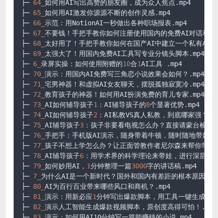
├─ 
64_
如何用AI写出高赞的朋友圈，成为众人焦点.mp4

├─ 
65_
如何用AI激发你源源不断的创作灵感.mp4

├─ 
66_
示范：用NotionAI一秒做出各种职场报表.mp4

├─ 
67_
不要钱！手把手教你如何注册使用国内的免费AI对话和画图.
├─ 
68_
太好用了！手把手教你如何在国产AI中建立一个私有AI助手.
├─ 
69_
太强大了！用国内免费AI工具写专业分镜头脚本.mp4

├─ 
6_
录屏实操：如何使用附赠的
10
合
1
AI工具 .mp4

├─ 
70_
演示：用国内AI免费写三角恋小说效果会如何？.mp4

├─ 
71_
宅男神器！和虚拟AI女友聊天，摆脱孤独寂寞冷.mp4

├─ 
72_
教育孩子的神器！如何用AI扮演免费的育儿专家.mp4

├─ 
73_
AI如何辅导孩子
1
：AI辅导孩子的
8
个显著优势.mp4

├─ 
74_
AI如何辅导孩子
2
：AI私教VS真人私教，到底哪家强？.mp
├─ 
75_
AI辅导孩子
3
：孩子非要看电视怎么办？直接请蒙台梭利教育T
├─ 
76_
手把手：手机版AI演示，随身带着牛顿，随时随地带娃学知识
├─ 
77_
孩子不想上学怎么办？让正面管教作者尼尔森来帮你带娃.m
├─ 
78_
AI辅导孩子
6
：用学术界的科学理论来带娃，进行深层次学习.
├─ 
79_
如何妙用AI，
1
分钟整理一篇
3000
字的讲话稿.mp4

├─ 
7_
为什么AI是一个新时代？国外和国内有差距的根本原因在哪里？
├─ 
80_
AI为百行百业带来哪些风口和商机？.mp4

├─ 
81_
演示：用新必应
1
分钟写出爆款脚本，用工具一键生成视频.m
├─ 
82_
演示人工智能生成爆款视频脚本，原创度高得可怕！.mp4

├─ 
83_
演示：如何用AI10分钟写一篇能赚钱的小说.mp4
