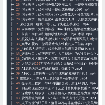
├─ 
26_
演示教学：如何用免费AI抠图工具，一键抠图和换背景.mp
├─ 
27_
演示教学：如何用AI一键生成免费的LOGO.mp4

├─ 
28_
演示教学：如何用Upscayl免费放大和修复老照片.mp4

├─ 
29_
演示教学：用矢量化AI图像放大工具，无限放大你的图片.m
├─ 
2_
课程说明：给我
30
秒，让你快速上手课程 .mp4

├─ 
30_
录屏教学：免费的神器PIKA-小白也能学会文生视频图生视频
├─ 
31_
前言：为什么和如何秒懂那些拗口的AI术语.mp4

├─ 
32_
机器人与人类的共存法则：
4
句话看懂阿西莫夫
3
定律.mp4

├─ 
33_
赋予AI灵魂：微调塑造出人性化的人工智能.mp4

├─ 
34_
AI解码人类语言，轻松秒懂自然语言处理NLP.mp4

├─ 
35_
饭来张口，AI应声而至。人工智能中的API是什么？.mp4

├─ 
36_
为何理发大米涨价，汽车手机狂跌？揭秘背后的规律.mp4

├─ 
37_
人能活到
100
万岁会学到啥？揭秘AI中的核心-神经网络.mp
├─ 
38_
AI成长为超级英雄的秘籍：强化学习.mp4

├─ 
39_
AIGC：让你拥有一台字字珠玑的魔法打字机！.mp4

├─ 
3_
重要演示：课程AI工具的登录+基本操作 .mp4

├─ 
40_
提示词工程师：与AI沟通的灵魂，最懂AI的人.mp4

├─ 
41_
狗会出现在沙漠中么？什么是计算机中的权重？.mp4

├─ 
42_
深度学习启示录：让机器拥有人类般的思维力量.mp4

├─ 
43_
爱因斯坦的噩梦：GPU与CPU到底有什么区别？.mp4

├─ 
44_
人工智能的双子星：监督学习与非监督学习的完美组合.mp4