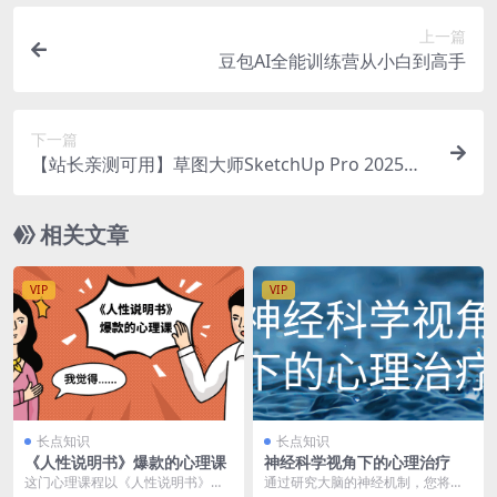
上一篇
豆包AI全能训练营从小白到高手
下一篇
【站长亲测可用】草图大师SketchUp Pro 2025特
别版（SU最新版）
相关文章
VIP
VIP
长点知识
长点知识
《人性说明书》爆款的心理课
神经科学视角下的心理治疗
这门心理课程以《人性说明书》为
通过研究大脑的神经机制，您将了