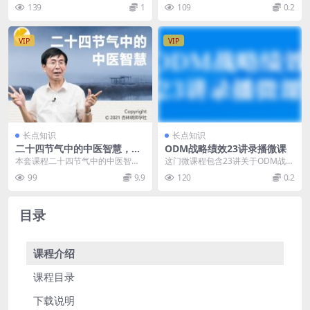
灵感，探讨人类行为背后的心理机
解到心理问题产生的生理基础。例
139
1
109
0.2
制。学员将深入了解情...
如，焦虑症与特定脑区...
VIP
VIP
长点知识
长点知识
二十四节气中的中医智慧，日
ODM战略绩效23讲录播微课
常养生必修课
本套课程二十四节气中的中医智
这门微课程包含23讲关于ODM战略
慧，日常养生必修课，24节独特视
绩效的录播内容。学员将深入了解
99
9.9
120
0.2
角的节气知识延续天、...
ODM战略的实施...
目录
课程介绍
课程目录
下载说明