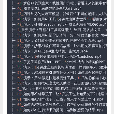
├─ 
45_
解密AI的预言家：线性回归方程，看透未来的数字智慧.mp
├─ 
46_
图灵测试到底是智能还是欺骗？.mp4

├─ 
47_
四种常见的大语言模型，就像四位不同的老师，太贴切了.m
├─ 
48_
演示：如何用AI工具
1
分钟做出两家世界
500
强财务对比表.
├─ 
49_
演示：妙用Midjourney，生成原创精美的LOGO.mp4

├─ 
4_
重要演示：课程AI工具高级用法-绘图+写各类文章 .mp4

├─ 
50_
演示：如何用AI辅导孩子写一篇非常优秀的作文.mp4

├─ 
51_
演示：如何教小孩子秒懂难以理解的语文语法.mp4

├─ 
52_
演示：妙用AI软件写童话故事，让小朋友不再害怕打针.mp
├─ 
53_
演示：用AI1分钟生成精美广告大片.mp4

├─ 
54_
演示：
1
分钟做出精美PPT，用AI+Mindshow.mp4

├─ 
55_
手把手教你用Chat-PPT，
5
分钟生成专业精美的PPT.mp4

├─ 
56_
演示：
1
分钟建立跟你长相讲话都一样的数字人（数字人入门）
├─ 
57_
演示：AI和搜索引擎有什么区别？如何结合起来使用？.mp
├─ 
58_
演示：用AI做超快超准提炼工具，
10
倍速你的读书效率.mp
├─ 
59_
演示：如何把AI变成私人助理，让出国旅行变得易如反掌.m
├─ 
5_
演示：手机中如何使用课程AI工具详解-秒级作文与出图等 .m
├─ 
60_
如何用Al辅导孩子，让
5
岁孩子也上知天文下知地理.mp4

├─ 
61_
如何用AI辅导孩子，让孩子快乐学习爱上学习.mp4

├─ 
62_
如何给AI赋予各种角色，让它帮你做你想做的任何事情.mp
├─ 
63_
如何对AI进行清晰的提问，达到你想要的结果.mp4
