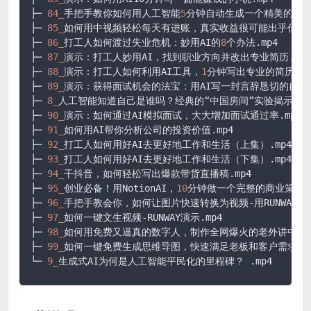
├─ 
84_
手把手教你如何用人工智能
5
分钟自动生成一个精美的原创中
├─ 
85_
如何用中视频轻松每天有进账，真实收益很可能出乎你的想象
├─ 
86_
打工人如何渡过失业危机：妙用AI的
8
个办法.mp4

├─ 
87_
演示：打工人妙用AI，找到职业方向并改出专业简历.mp4

├─ 
88_
演示：打工人如何利用AI工具，
1
分钟写出专业的简历？.mp
├─ 
89_
演示：获得面试机会的法宝：用AI写一封言辞恳切的自荐信.
├─ 
8_
人工智能知道自己是谁吗？经典的“中国房间”实验揭示了谜底 
├─ 
90_
演示：如何通过AI模拟面试，大大增加面试通过率.mp4

├─ 
91_
如何用AI帮你分析公司的投资价值.mp4

├─ 
92_
打工人如何用好AI去更好地工作和生活（上集）.mp4

├─ 
93_
打工人如何用好AI去更好地工作和生活（下集）.mp4

├─ 
94_
干抖音，如何轻松写出爆款带货直播稿.mp4

├─ 
95_
创业必备！用NotionAI，
10
分钟做一个完整的商业策划书.
├─ 
96_
手把手教会你，如何让图片快速转换为视频-用RUNWAY工具.
├─ 
97_
如何一键文生视频-RUNWAY演示.mp4

├─ 
98_
如何用免费又逼真的数字人，制作全网爆火的老外讲中国大道
├─ 
99_
如何一键免费生成思维导图，快速满足老板和客户需求？.m
└─ 
9_
生成式AI为何是人工智能平民化的里程碑？ .mp4