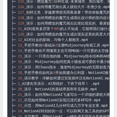
├─ 
115_
演示：赠送魔咒
1
分钟生成-未来城市、黑白城市、水下世界
├─ 
116_
演示：如何用魔咒画出真人级别大片-非洲少女.mp4

├─ 
117_
别样之美：穿越赛博朋克雨夜迷雾！带你体验魔咒的力量.m
├─ 
118_
演示：如何用赠送的魔咒生成堪比设计师的室内设计图片.m
├─ 
119_
演示：如何用赠送的魔咒画出比堪比现实的、垂涎欲滴精美
├─ 
11_
AI到底有多厉害？
90%
的人不知道，它能帮我们做什么.mp4
├─ 
120_
演示：如何用赠送的魔咒生成比现实还美的风景大片.mp4
├─ 
12_
AI对社会的影响，与每个人都相关.mp4

├─ 
13_
手把手教你
0
基础从
0
注册Midjourney绘画工具.mp4

├─ 
14_
手把手教你不用懂英文也可用MD画一只可爱的太空猫.mp4

├─ 
15_
演示：一只弹吉他的猫，Midjourney指令结构和AR指.mp4
├─ 
16_
演示：Midjourney如何把真小猫改成可爱的卡通小猫？.mp
├─ 
17_
演示：用Chaos指令，激发Midjourney的无限创造力.mp4
├─ 
18_
手把手教你如何从
0
开始新建办公利器：NotionAI账号.mp
├─ 
19_
演示教学：详解如何通过安装插件汉化NotionAI.mp4

├─ 
1_
AI课先导演示：AI用得好，下班下得早！ .mp4

├─ 
20_
演示：NotionAI的基础界面和常见操作.mp4

├─ 
21_
演示：如何用NotionAI飞速写出一个详细的课程大纲.mp4
├─ 
22_
示范如何用NotionAI实现沉浸式多样写作.mp4

├─ 
23_
示范：用NotionAI几分钟写成几万字专业文章.mp4

├─ 
24_
NotionAI特别好的一点：可以联网又免工具的的GPT.mp4
├─ 
25_
示范教学：用NotionAI，一键生成不同平台风格的爆款文章