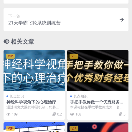
下一篇
21天学霸飞轮系统训练营
相关文章
VIP
VIP
长点知识
长点知识
神经科学视角下的心理治疗
手把手教你做一个优秀财务经
理
通过研究大脑的神经机制，您将了
本课程旨在手把手教你成为一名优
解到心理问题产生的生理基础。例
秀的财务经理。通过系统讲解财务
109
0.2
108
5
如，焦虑症与特定脑区...
管理、预算编制、财务...
VIP
VIP