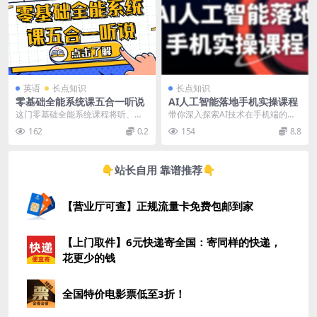
英语
长点知识
长点知识
零基础全能系统课五合一听说
AI人工智能落地手机实操课程
这门零基础全能系统课程将听、
带你深入探索AI技术在手机端的实
说、读、写、译五大技能融合，帮
际应用，从图像识别到语音助手，
162
0.2
154
8.8
助学员全面提升语言能力...
手把手教你实现AI...
👇站长自用 靠谱推荐👇
【营业厅可查】正规流量卡免费包邮到家
【上门取件】6元快递寄全国：寄同样的快递，
花更少的钱
全国特价电影票低至3折！