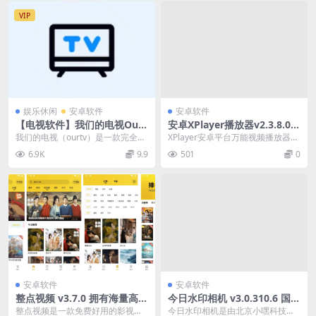
VIP
娱乐休闲
安卓软件
安卓软件
【电视软件】我们的电视OurT
安卓XPlayer播放器v2.3.8.0高
V(高清流畅电视直播) v3.9.5
级版
我们的电视（ourtv）是一款完全无
XPlayer安卓平台万能视频播放器，
【永久更新】
广告的电视直播软件，清晰度可选
影音发烧友必备高清视频播放器，
6.9K
9.9
501
0
择高清，超清，...
具有均衡器，...
安卓软件
安卓软件
整点视频 v3.7.0 拥有海量高清
今日水印相机 v3.0.310.6 国内
影视资源，豪华片源，去广告
版 / v4.1.25.0谷歌版 去广告
整点视频是一款免费好用的影视播
今日水印相机是由北京小嘿科技有