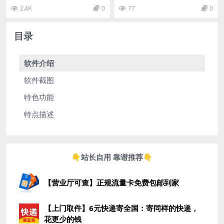
纯净版
解锁VIP会员版
放软件，为广大影迷提供了庞大的
限公司开发的手机拍摄软件，由鸭
2.4K
0
77
0
视频资源库和无广告的...
先知软件网站分享发布...
目录
软件介绍
软件截图
特色功能
特点描述
👇站长自用 靠谱推荐👇
【营业厅可查】正规流量卡免费包邮到家
【上门取件】6元快递寄全国：寄同样的快递，
花更少的钱