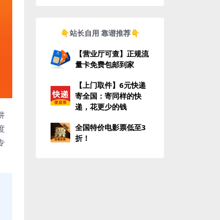
👇站长自用 靠谱推荐👇
【营业厅可查】正规流
量卡免费包邮到家
【上门取件】6元快递
寄全国：寄同样的快
递，花更少的钱
讲
全国特价电影票低至3
度
折！
专