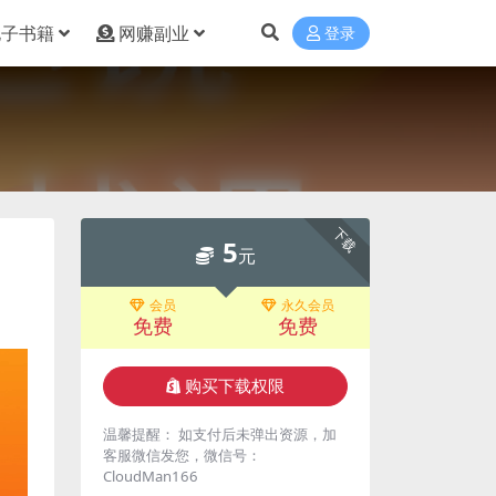
电子书籍
网赚副业
登录
下载
5
元
会员
永久会员
免费
免费
购买下载权限
温馨提醒： 如支付后未弹出资源，加
客服微信发您，微信号：
CloudMan166