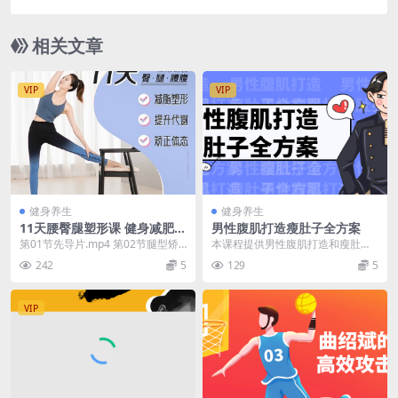
相关文章
VIP
VIP
健身养生
健身养生
11天腰臀腿塑形课 健身减肥塑
男性腹肌打造瘦肚子全方案
形
第01节先导片.mp4 第02节腿型矫
本课程提供男性腹肌打造和瘦肚子
正.mp4 第03节调整体态.mp4 第0...
的全方案。通过系统的训练计划和
242
5
129
5
饮食指导，帮助学员减...
VIP