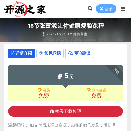
登录
18节张富源让你健康瘦脸课程
2024-07-27
健身养生
详情介绍
常见问题
评论建议
下载
5
元
会员
永久会员
免费
免费
购买下载权限
温馨提醒： 如支付后未弹出资源，加客服微信发您，微信号：