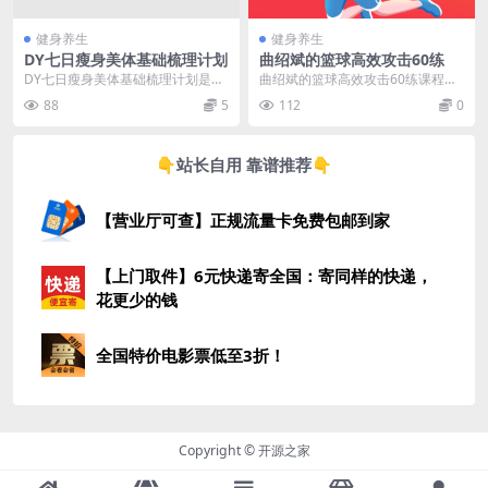
健身养生
健身养生
DY七日瘦身美体基础梳理计划
曲绍斌的篮球高效攻击60练
DY七日瘦身美体基础梳理计划是一
曲绍斌的篮球高效攻击60练课程旨
项专为提升身体健康和美体效果而
在帮助学员提升篮球进攻技巧和战
88
5
112
0
设计的课程。通过综...
术意识。通过60种...
👇站长自用 靠谱推荐👇
【营业厅可查】正规流量卡免费包邮到家
【上门取件】6元快递寄全国：寄同样的快递，
花更少的钱
全国特价电影票低至3折！
Copyright © 开源之家