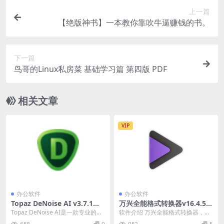
上一篇
【绝版神书】一本教你靠吹牛逼赚钱的书。
下一篇
鸟哥的Linux私房菜 基础学习篇 第四版 PDF
相关文章
VIP
办公软件
办公软件
Topaz DeNoise AI v3.7.1便
万兴全能格式转换器v16.4.5.2
携版
18解锁会员绿色版
Topaz DeNoise AI是一款专业的人
软件介绍 万兴全能格式转换器，又
工智能图像降噪软件，得益于AI人
叫万兴优转，国产全能音视频格式