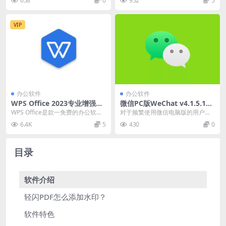
658
0
952
5
工...
转换解决方案。具有...
VIP
办公软件
办公软件
WPS Office 2023专业增强版
微信PC版WeChat v4.1.5.10
v12.8.2.21555 永久激活版
正式版 多开防撤回绿色版(撤
WPS Office是款一免费的办公软件
对于频繁使用微信电脑版的用户来
回带提示)
套件，全面涵盖了文字处理、电子
说，多账号登录受限和消息被撤回
6.4K
5
430
0
表格，演示...
无疑是两大痛点。微信...
目录
软件介绍
轻闪PDF怎么添加水印？
软件特色