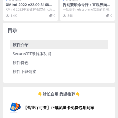
XMind 2022 v22.09.3168绿
告别繁琐命令行：直观界面帮
色版
你高效管理端口和进程！
XMind 2022中文破解版(XMind思
一款基于netstat -ano实现的实用小
维导图2022)是一款风靡全球的头
工具，它能够帮助用户快速找到占
1.4K
0
546
0
脑...
用特定...
目录
软件介绍
SecureCRT破解版功能
软件特色
软件下载链接
👇站长自用 靠谱推荐👇
【营业厅可查】正规流量卡免费包邮到家