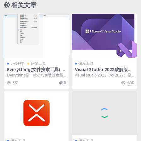
相关文章
办公软件
研发工具
研发工具
Everything(文件搜索工具) v
Visual Studio 2022破解版安
1.5.0 Build 1372a 汉化绿色
装教程，内附Visual Studio激
Everything是一款小巧免费速度最
visual studio 2022（vs 2022）是
版
活码/密钥
快的文件搜索工具，其速度之快令
由微软官方出品的最新版本...
881
0
4.0K
人震惊，百...
研发工具
研发工具