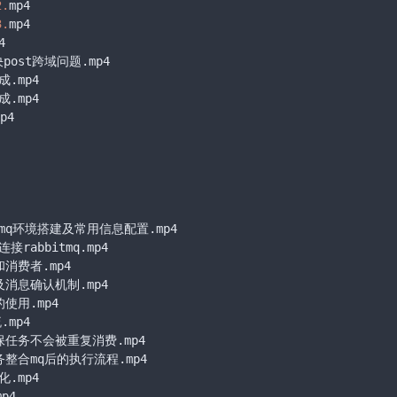
2.
mp4

3.
mp4



ost跨域问题.mp4

mp4

mp4

4

itmq环境搭建及常用信息配置.mp4

接rabbitmq.mp4

消费者.mp4

及消息确认机制.mp4

使用.mp4

mp4

保任务不会被重复消费.mp4

务整合mq后的执行流程.mp4

mp4

4
