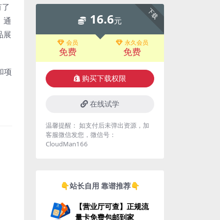
有了
下载
16.6
元
。通
品展
会员
永久会员
免费
免费
和项
购买下载权限
在线试学
温馨提醒： 如支付后未弹出资源，加
客服微信发您，微信号：
CloudMan166
👇站长自用 靠谱推荐👇
【营业厅可查】正规流
量卡免费包邮到家