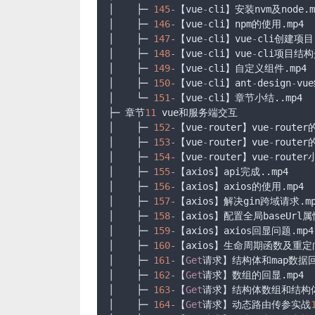
│    ├─ 
145
-
【vue
-
cli】安装nvm及node.mp
│    ├─ 
146
-
【vue
-
cli】npm的使用.mp4

│    ├─ 
147
-
【vue
-
cli】vue
-
cli创建项目.
│    ├─ 
148
-
【vue
-
cli】vue
-
cli项目结构介
│    ├─ 
149
-
【vue
-
cli】自定义组件.mp4

│    ├─ 
150
-
【vue
-
cli】ant
-
design
-
vu
│    └─ 
151
-
【vue
-
cli】章节小结..mp4

├─ 章节
11
 vue和服务端交互

│    ├─ 
152
-
【vue
-
router】vue
-
router
│    ├─ 
153
-
【vue
-
router】vue
-
router
│    ├─ 
154
-
【vue
-
router】vue
-
router
│    ├─ 
155
-
【axios】api完成..mp4

│    ├─ 
156
-
【axios】axios的使用.mp4

│    ├─ 
157
-
【axios】解决gin跨域请求.mp
│    ├─ 
158
-
【axios】配置全局baseUrl属性
│    ├─ 
159
-
【axios】axios回显问题.mp4

│    ├─ 
160
-
【axios】生命周期函数及重定向.
│    ├─ 
161
-
【
Get
请求】结构体和map数据回显
│    ├─ 
162
-
【
Get
请求】数组的回显.mp4

│    ├─ 
163
-
【
Get
请求】结构体数组和结构体m
│    ├─ 
164
-
【
Get
请求】动态路由传参实战