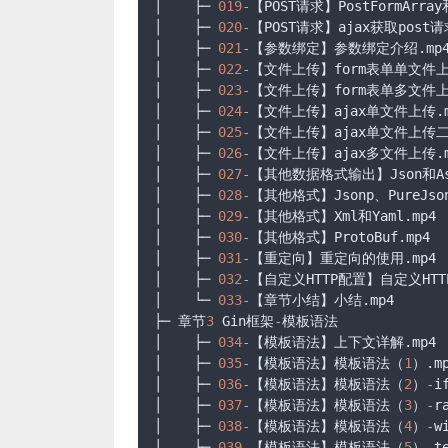
│    ├─ 
019
-
【POST请求】PostFormArray
│    ├─ 
020
-
【POST请求】ajax获取post请
│    ├─ 
021
-
【参数绑定】参数绑定介绍.mp4
│    ├─ 
022
-
【文件上传】form表单单文件上传
│    ├─ 
023
-
【文件上传】form表单多文件上传
│    ├─ 
024
-
【文件上传】ajax单文件上传.mp
│    ├─ 
025
-
【文件上传】ajax单文件上传二.
│    ├─ 
026
-
【文件上传】ajax多文件上传.mp
│    ├─ 
027
-
【其他数据格式输出】Json和Asci
│    ├─ 
028
-
【其他格式】Jsonp、PureJson和
│    ├─ 
029
-
【其他格式】Xml和Yaml.mp4

│    ├─ 
030
-
【其他格式】ProtoBuf.mp4

│    ├─ 
031
-
【重定向】重定向的使用.mp4

│    ├─ 
032
-
【自定义HTTP配置】自定义HTTP
│    └─ 
033
-
【章节小结】小结.mp4

├─ 章节
3
 Gin框架
-
模板语法

│    ├─ 
034
-
【模板语法】上下文详解.mp4

│    ├─ 
035
-
【模板语法】模板语法（
1
）.mp
│    ├─ 
036
-
【模板语法】模板语法（
2
）
-
if
│    ├─ 
037
-
【模板语法】模板语法（
3
）
-
r
│    ├─ 
038
-
【模板语法】模板语法（
4
）
-
w
│    ├─ 
039
-
【模板语法】模板语法（
5
）
-
t