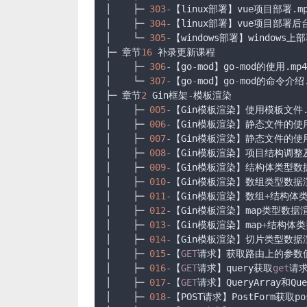
│    ├─ 
303
-
【linux部署】vue项目部署.mp
│    ├─ 
304
-
【linux部署】vue项目部署后台
│    └─ 
305
-
【windows部署】windows上部署
├─ 章节
16
 补录更新课程

│    ├─ 
306
-
【go
-
mod】go
-
mod的使用.mp4

│    └─ 
307
-
【go
-
mod】go
-
mod的命令介绍.m
├─ 章节
2
 Gin框架
-
模板渲染

│    ├─ 
005
-
【Gin模板渲染】使用模板文件.m
│    ├─ 
006
-
【Gin模板渲染】静态文件的使用.
│    ├─ 
007
-
【Gin模板渲染】静态文件的使用小
│    ├─ 
008
-
【Gin模板渲染】项目结构调整及
│    ├─ 
009
-
【Gin模板渲染】结构体类型数据渲
│    ├─ 
010
-
【Gin模板渲染】数组类型数据渲染
│    ├─ 
011
-
【Gin模板渲染】数组
+
结构体类
│    ├─ 
012
-
【Gin模板渲染】map类型数据渲染
│    ├─ 
013
-
【Gin模板渲染】map
+
结构体类型
│    ├─ 
014
-
【Gin模板渲染】切片类型数据渲染
│    ├─ 
015
-
【
GET
请求】获取路由上的参数值.
│    ├─ 
016
-
【
GET
请求】query获取
get
请求
│    ├─ 
017
-
【
GET
请求】QueryArray和Qu
│    ├─ 
018
-
【POST请求】PostForm获取po