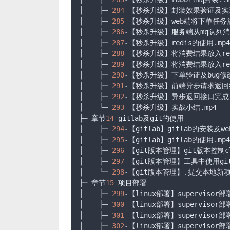
│    ├─ 
284
-
【秒杀升级】封装效果验证及实现ma
│    ├─ 
285
-
【秒杀升级】web端将下单任务放入
│    ├─ 
286
-
【秒杀升级】服务端从mq队列消费
│    ├─ 
287
-
【秒杀升级】redis的使用.mp4

│    ├─ 
288
-
【秒杀升级】将消费结果放入redi
│    ├─ 
289
-
【秒杀升级】将消费结果放入redi
│    ├─ 
290
-
【秒杀升级】下单验证及bug修改.
│    ├─ 
291
-
【秒杀升级】前端异步请求返回结果
│    ├─ 
292
-
【秒杀升级】异步返回接口完成.m
│    └─ 
293
-
【秒杀升级】实战小结.mp4

├─ 章节
14
 gitlab及git的使用

│    ├─ 
294
-
【gitlab】gitlab的安装及we
│    ├─ 
295
-
【gitlab】gitlab的使用.mp4

│    ├─ 
296
-
【git版本管理】git版本控制c
│    ├─ 
297
-
【git版本管理】工具中使用git
│    └─ 
298
-
【git版本管理】.提交本地新项
├─ 章节
15
 项目部署

│    ├─ 
299
-
【linux部署】supervisor部署
│    ├─ 
300
-
【linux部署】supervisor部署
│    ├─ 
301
-
【linux部署】supervisor部署
│    ├─ 
302
-
【linux部署】supervisor部署