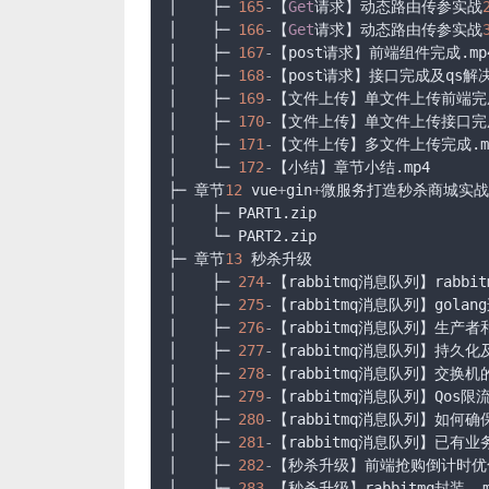
│    ├─ 
165
-
【
Get
请求】动态路由传参实战
│    ├─ 
166
-
【
Get
请求】动态路由传参实战
│    ├─ 
167
-
【post请求】前端组件完成.mp4
│    ├─ 
168
-
【post请求】接口完成及qs解决p
│    ├─ 
169
-
【文件上传】单文件上传前端完成.
│    ├─ 
170
-
【文件上传】单文件上传接口完成.
│    ├─ 
171
-
【文件上传】多文件上传完成.mp
│    └─ 
172
-
【小结】章节小结.mp4

├─ 章节
12
 vue
+
gin
+
微服务打造秒杀商城实战

│    ├─ PART1.zip

│    └─ PART2.zip

├─ 章节
13
 秒杀升级

│    ├─ 
274
-
【rabbitmq消息队列】rabb
│    ├─ 
275
-
【rabbitmq消息队列】golang连
│    ├─ 
276
-
【rabbitmq消息队列】生产者和
│    ├─ 
277
-
【rabbitmq消息队列】持久化
│    ├─ 
278
-
【rabbitmq消息队列】交换机的
│    ├─ 
279
-
【rabbitmq消息队列】Qos限流.
│    ├─ 
280
-
【rabbitmq消息队列】如何确
│    ├─ 
281
-
【rabbitmq消息队列】已有业
│    ├─ 
282
-
【秒杀升级】前端抢购倒计时优化.
│    ├─ 
283
-
【秒杀升级】rabbitmq封装..mp