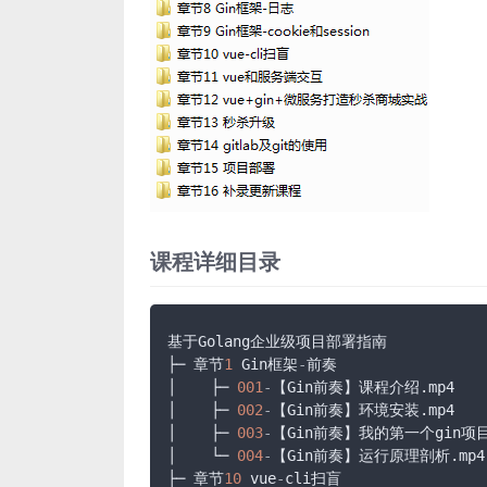
课程详细目录
基于Golang企业级项目部署指南

├─ 章节
1
 Gin框架
-
前奏

│    ├─ 
001
-
【Gin前奏】课程介绍.mp4

│    ├─ 
002
-
【Gin前奏】环境安装.mp4

│    ├─ 
003
-
【Gin前奏】我的第一个gin项目.
│    └─ 
004
-
【Gin前奏】运行原理剖析.mp4

├─ 章节
10
 vue
-
cli扫盲
