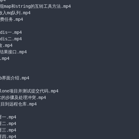
p和string的互转工具方法.mp4

mq队列.mp4

任务.mp4

s一.mp4

s二.mp4

mp4

接口.mp4

p4

b界面介绍.mp4

lone项目并测试提交代码.mp4

的步骤及处理冲突.mp4

目到远程仓库.mp4

一.mp4

二.mp4

三.mp4

四.mp4
