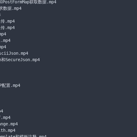
和PostFormMap获取数据.mp4

求数据.mp4



.mp4

.mp4

4

mp4

4

iJson.mp4

SecureJson.mp4

配置.mp4

4

.mp4

ange.mp4

ith.mp4

emplate和模板注释.mp4
