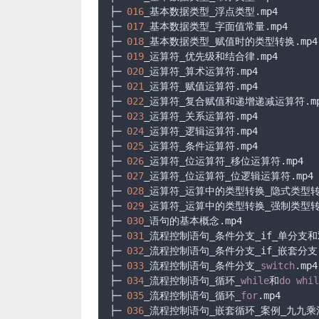
├─ 
016
_基本数据类型_浮点类型.mp4

├─ 
017
_基本数据类型_字面值常量.mp4

├─ 
018
_基本数据类型_赋值时的类型转换.mp4

├─ 
019
_运算符_优先级和结合律.mp4

├─ 
020
_运算符_算术运算符.mp4

├─ 
021
_运算符_赋值运算符.mp4

├─ 
022
_运算符_复合赋值和递增递减运算符.mp
├─ 
023
_运算符_关系运算符.mp4

├─ 
024
_运算符_逻辑运算符.mp4

├─ 
025
_运算符_条件运算符.mp4

├─ 
026
_运算符_位运算符_移位运算符.mp4

├─ 
027
_运算符_位运算符_位逻辑运算符.mp4

├─ 
028
_运算符_运算中的类型转换_隐式类型转换
├─ 
029
_运算符_运算中的类型转换_强制类型转换
├─ 
030
_语句的基本概念.mp4

├─ 
031
_流程控制语句_条件分支_if_单分支和双
├─ 
032
_流程控制语句_条件分支_if_嵌套分支.m
├─ 
033
_流程控制语句_条件分支_
switch
.mp4

├─ 
034
_流程控制语句_循环_
while
和
do
whil
├─ 
035
_流程控制语句_循环_
for
.mp4

├─ 
036
_流程控制语句_嵌套循环_案例_九九乘法表