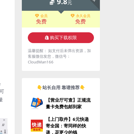
9.8
元
会员
永久会员
免费
免费
购买下载权限
温馨提醒： 如支付后未弹出资源，加
客服微信发您，微信号：
CloudMan166
熟
👇站长自用 靠谱推荐👇
即可
量
【营业厅可查】正规流
量卡免费包邮到家
【上门取件】6元快递
寄全国：寄同样的快
递，花更少的钱