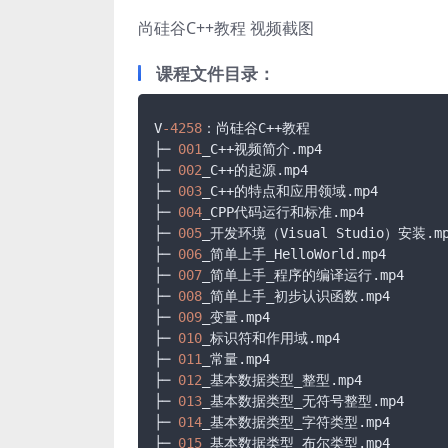
尚硅谷C++教程 视频截图
课程文件目录：
V
-4258
：尚硅谷C++教程

├─ 
001
_C++视频简介.mp4

├─ 
002
_C++的起源.mp4

├─ 
003
_C++的特点和应用领域.mp4

├─ 
004
_CPP代码运行和标准.mp4

├─ 
005
_开发环境（Visual Studio）安装.mp
├─ 
006
_简单上手_HelloWorld.mp4

├─ 
007
_简单上手_程序的编译运行.mp4

├─ 
008
_简单上手_初步认识函数.mp4

├─ 
009
_变量.mp4

├─ 
010
_标识符和作用域.mp4

├─ 
011
_常量.mp4

├─ 
012
_基本数据类型_整型.mp4

├─ 
013
_基本数据类型_无符号整型.mp4

├─ 
014
_基本数据类型_字符类型.mp4

├─ 
015
_基本数据类型_布尔类型.mp4
