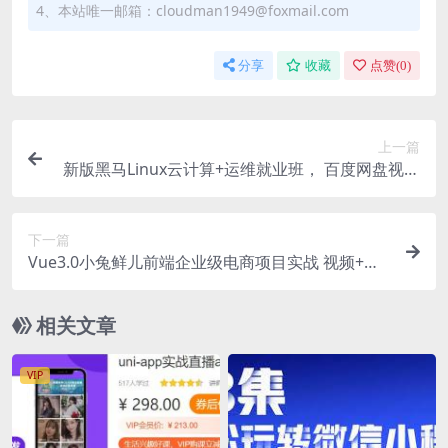
4、本站唯一邮箱：cloudman1949@foxmail.com
分享
收藏
点赞(
0
)
上一篇
新版黑马Linux云计算+运维就业班， 百度网盘视频
+资料(153G) 价值9980元
下一篇
Vue3.0小兔鲜儿前端企业级电商项目实战 视频+资
料47G 价值599元
相关文章
VIP