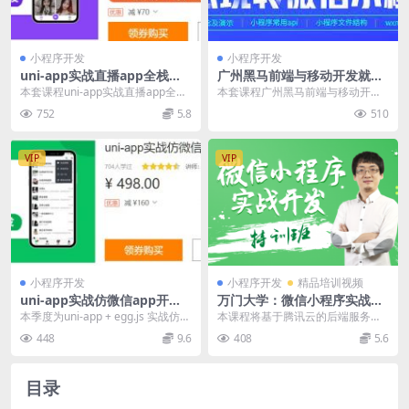
小程序开发
小程序开发
uni-app实战直播app全栈开
广州黑马前端与移动开发就业
发，视频+源码百度云 价值29
16期培训，68集轻松玩转微信
本套课程uni-app实战直播app全栈
本套课程广州黑马前端与移动开发
8元
小程序 免费下载
开发，课程官方售价298元，由楚
就业16期培训，68集轻松玩转微信
752
5.8
510
绵老师主...
小程序，微信小程...
VIP
VIP
小程序开发
小程序开发
精品培训视频
uni-app实战仿微信app开
万门大学：微信小程序实战开
发，视频培训课程+源码资料
发特训班，王立主讲12章培训
本季度为uni-app + egg.js 实战仿微
本课程将基于腾讯云的后端服务和
百度云 价值498元
视频下载 价值798元
信app和小程序全栈开发，开启...
数据库服务，从全栈工程师的角度
448
9.6
408
5.6
为你全面讲解微信小程...
目录