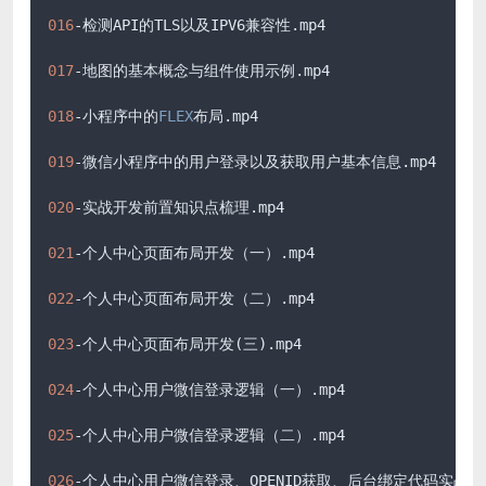
016
-检测API的TLS以及IPV6兼容性
.mp4
017
-地图的基本概念与组件使用示例
.mp4
018
-小程序中的
FLEX
布局
.mp4
019
-微信小程序中的用户登录以及获取用户基本信息
.mp4
020
-实战开发前置知识点梳理
.mp4
021
-个人中心页面布局开发（一）
.mp4
022
-个人中心页面布局开发（二）
.mp4
023
-个人中心页面布局开发(三)
.mp4
024
-个人中心用户微信登录逻辑（一）
.mp4
025
-个人中心用户微信登录逻辑（二）
.mp4
026
-个人中心用户微信登录、OPENID获取、后台绑定代码实战
.m