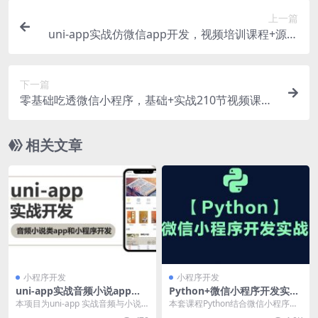
上一篇
uni-app实战仿微信app开发，视频培训课程+源码
资料百度云 价值498元
下一篇
零基础吃透微信小程序，基础+实战210节视频课程
价值299元
相关文章
小程序开发
小程序开发
uni-app实战音频小说app小
Python+微信小程序开发实战
程序，零基础玩转小程序开发
课，武沛齐WuSir视频+源码
本项目为uni-app 实战音频与小说
本套课程Python结合微信小程序开
免费下载 价值98元
百度云 免费下载 价值79元
阅读器app、小程序和H5开发，另
发实战，课程官方售价79元，由前