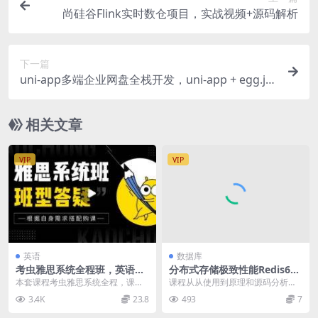
尚硅谷Flink实时数仓项目，实战视频+源码解析
下一篇
uni-app多端企业网盘全栈开发，uni-app + egg.js
实战视频+源码教程 价值298元
相关文章
VIP
VIP
英语
数据库
考虫雅思系统全程班，英语听
分布式存储极致性能Redis6，
说读写全面提升辅导网课 价值
视频+代码资料 价值980元
本套课程考虫雅思系统全程，课程
课程从从使用到原理和源码分析深
2899元
官方售价2899元。课程目的是帮助
入讲解Redis知识体系，让大家彻底
3.4K
23.8
493
7
大家熟悉考试流程...
掌握Reids...