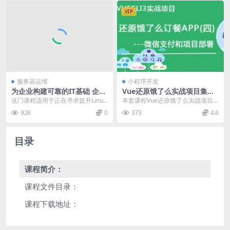
VIP
服务器运维
小程序开发
为企业构建可靠的IT基础 企业
Vue还原饿了么实战项目集合
级必备Linux运维实战技术 Li
包，VueCli3培训视频教程下
这门课程适用于正在寻求提升Linux
本套课程Vue还原饿了么实战项目
nux基础实战课程
载 价值249元
运维技能的初学者和有经验的IT专
集合包(1,2,3,4)，课程官方售价249
926
0
373
4.6
业人士，以及...
元，...
目录
课程简介：
课程文件目录：
课程下载地址：