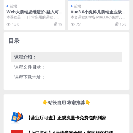
前端
前端
Web大前端思维进阶-融入可
Vue3.0小兔鲜儿前端企业级电
视化训练 800+课程全面提升
商项目实战 视频+资料47G 价
本课程是一门非常实用的课程，既
本套课程(B学谷)Vue3.0小兔鲜儿前
职场Web开发硬实力+软技能
值599元
让我学到了新的技术和知识，也让
端企业级电商项目实战，深入制析
1.8K
19
751
15.8
我深刻地认识到职场中...
电赢B2C...
目录
课程介绍：
课程文件目录：
课程下载地址：
👇站长自用 靠谱推荐👇
【营业厅可查】正规流量卡免费包邮到家
【上门取件】6元快递寄全国：寄同样的快递，