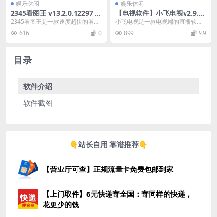
娱乐休闲
娱乐休闲
2345看图王 v13.2.0.12297 去
【电视软件】小飞电视v2.9.0
广告纯净版
TV版-清爽无广告秒换台【永
2345看图王是一款速度超快的看图
小飞电视是一款电视端的直播软
久更新】
软件，简洁易操作。采用了超强图
件，无需二次付费和登录，资源丰
616
0
899
9.9
片引擎，在低配置...
富，高清流畅。具备开机...
目录
软件介绍
软件截图
👇站长自用 靠谱推荐👇
【营业厅可查】正规流量卡免费包邮到家
【上门取件】6元快递寄全国：寄同样的快递，
花更少的钱