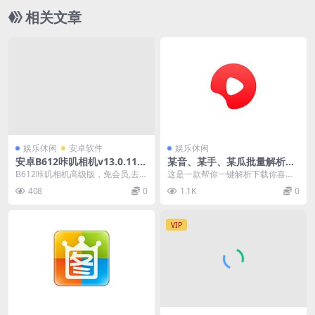
相关文章
娱乐休闲
安卓软件
娱乐休闲
安卓B612咔叽相机v13.0.11高
某音、某手、某瓜批量解析去
级版
水印 v2.1.8
B612咔叽相机高级版，免会员,去更
这是一款帮你一键解析下载你喜欢
新纯净版，此外，软件还提供了更
的短视频作品的软件，支持目前主
408
0
1.1K
0
多的美颜和自拍...
流抖音、快手、西瓜视...
VIP