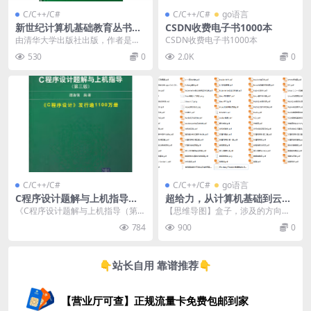
C/C++/C#
C/C++/C#
go语言
新世纪计算机基础教育丛书：
CSDN收费电子书1000本
C程序设计（第3版） PDF 完
由清华大学出版社出版，作者是谭
CSDN收费电子书1000本
整清晰版
浩强，介绍了关于C语言、程序设计
530
0
2.0K
0
方面，格式为PDF...
C/C++/C#
C/C++/C#
go语言
C程序设计题解与上机指导
超给力，从计算机基础到云原
（第3版） PDF 超清版
生容器化，83 张全领域高清思
《C程序设计题解与上机指导（第3
【思维导图】盒子，涉及的方向有
维导图免费下载！
版）》是c语言课本的配套教材;包
C/C++，Golang，Linux，云原生，
784
900
0
含各章的全部习题...
数...
👇站长自用 靠谱推荐👇
【营业厅可查】正规流量卡免费包邮到家