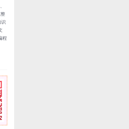
数、
完整
知识
文
编程