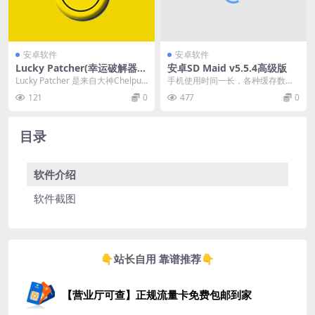
安卓软件
安卓软件
Lucky Patcher(幸运破解器A
安卓SD Maid v5.5.4高级版
PP) v11.7.8 Build 1938
Lucky Patcher 是来自大神ChelpuS
手机使用时间一长，各种缓存数据
的作品（即钛备份和SPB的M...
和卸载应用所遗留的垃圾文件就越
121
0
477
0
积越多，如果不及时清...
目录
软件介绍
软件截图
👇站长自用 靠谱推荐👇
【营业厅可查】正规流量卡免费包邮到家