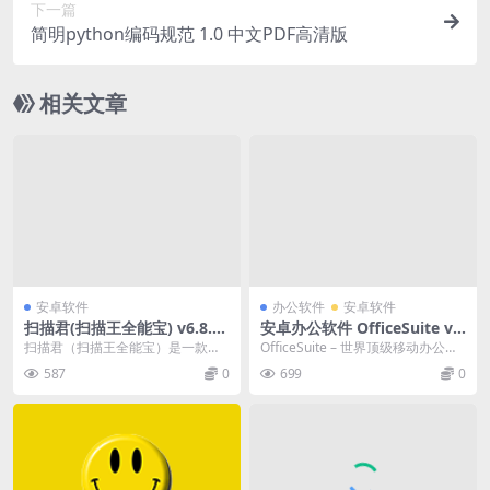
下一篇
简明python编码规范 1.0 中文PDF高清版
相关文章
安卓软件
办公软件
安卓软件
扫描君(扫描王全能宝) v6.8.25
安卓办公软件 OfficeSuite v1
解锁永久VIP会员破解版
4.7.53174 中文高级版
扫描君（扫描王全能宝）是一款功
OfficeSuite – 世界顶级移动办公软
能全面的OCR拍照识别软件，提供
件！Google Play商店下载...
587
0
699
0
了文字识别、手写识...