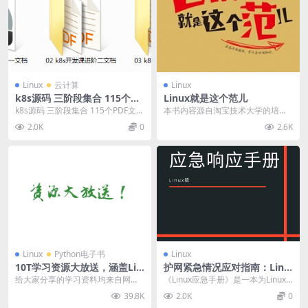
Linux
云计算
Linux
k8s源码 三阶段集合 115个PD
Linux就是这个范儿
F文档合集 宝藏级开发文档
k8s源码 三阶段集合 115个PDF文档
本书内容源自淘宝技术大学的培训
合集 宝藏级开发文档
实战。由来自阿里巴巴集团的资深L
2.0K
0
2.6K
inux系统专家赵...
Linux
Python电子书
Linux
10T学习资源大放送，涵盖Lin
护网紧急情况应对指南：Linu
ux、虚拟化、容器、云计算、
x 应急响应手册
给大家分享的学习资料均来自网
《Linux应急手册》是一本为Linux
网络、Python、Go等书籍和
络，仅限购买前试看了解，如有需
系统管理员和运维工程师量身打造
39.8K
2.0K
0
视频
要，请购买正版。如有侵...
的实用指南...