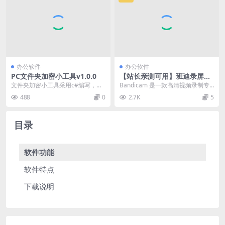
办公软件
办公软件
PC文件夹加密小工具v1.0.0
【站长亲测可用】班迪录屏Ba
ndicam v8.2.2 VIP破解版
文件夹加密小工具采用c#编写，环
Bandicam 是一款高清视频录制专
（集成授权码）高清屏幕录像
境为.net 4.7，引用了miniExcel，...
家，是一款游戏录制工具、视频录
488
0
2.7K
5
软件
制工具、号称...
目录
软件功能
软件特点
下载说明