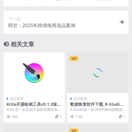
门
下一篇
阿甘：2025年跨境电商选品案例
相关文章
VIP
办公软件
办公软件
Krita开源绘画工具v5.1.2绿色
数据恢复软件下载_R-Studio
版
V9.4.191420中文绿色版下载
Krita 是一款自由开源的免费绘画软
R-Studio是一款强悍的驱动级数据
件，使用 GPL 许可证发布。它的功
恢复软件，采用独特的数据恢复技
583
0
1.3K
1
能齐全...
术，支持对N...
VIP