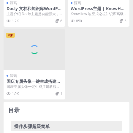
源码
源码
Docly 文档和知识库WordPre
WordPress主题 | KnowHo
ss主题汉化版1.5.5
w 响应式论坛知识库高级汉化
主题介绍 Docly主题是功能强大，
KnowHow 响应式论坛知识库高级
主题[更新至v1.1.20]
响应迅速且高性能的在线文档Word
汉化主题[更新至v1.1.20]
1.2K
6
850
5
Press...
VIP
源码
国庆专属头像一键生成搭建教
程，附源码！
国庆专属头像一键生成搭建教程，
附源码！
1.0K
1
目录
操作步骤超级简单