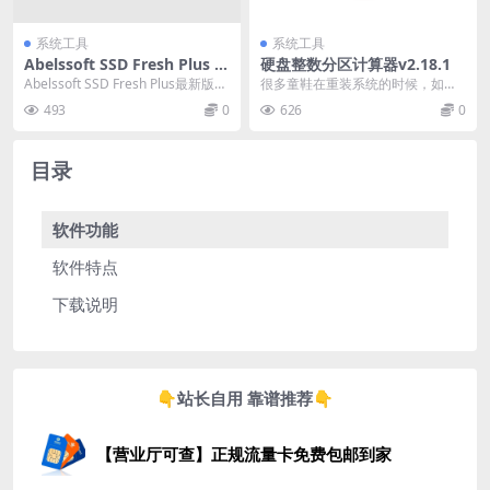
系统工具
系统工具
Abelssoft SSD Fresh Plus 一
硬盘整数分区计算器v2.18.1
款专业强大的固态硬盘优化工
Abelssoft SSD Fresh Plus最新版是
很多童鞋在重装系统的时候，如果
具
一款专业强大的固态硬盘优...
简单地按照1GB=1024MB的方式计
493
0
626
0
算的话，最终...
目录
软件功能
软件特点
下载说明
👇站长自用 靠谱推荐👇
【营业厅可查】正规流量卡免费包邮到家