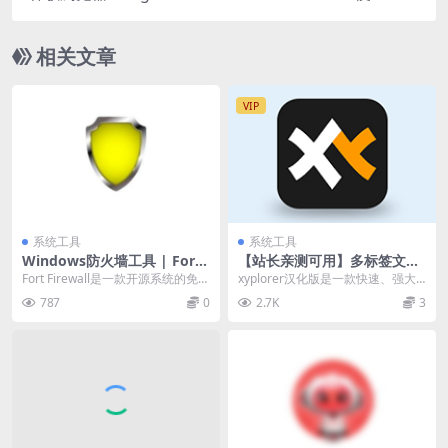
增强版
相关文章
VIP
系统工具
系统工具
Windows防火墙工具 | Fort
【站长亲测可用】多标签文件
Firewall v3.18.1
管理器 | XYplorer PRO v27.
Fort Firewall是一款开源系统的免费
xyplorer汉化版是一款快速、强大
10.0600 中文破解绿色版
防火墙，体积小巧、占用空间不
且易于使用Windows操作系统文件
787
0
2.7K
3
大，可...
管理工...