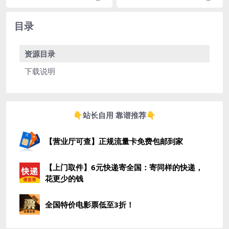
的高低，受教育程度，...
大的综合性社区论坛...
目录
资源目录
下载说明
👇站长自用 靠谱推荐👇
【营业厅可查】正规流量卡免费包邮到家
【上门取件】6元快递寄全国：寄同样的快递，
花更少的钱
全国特价电影票低至3折！