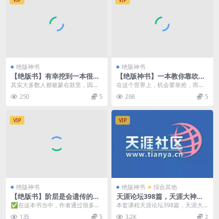
VIP
VIP
绝版神书
绝版神书
【绝版书】有幸挖到一本很顶
【绝版神书】一本教你靠吹牛
的绝版书
逼赚钱的书。
其实大多数人都被蒙在鼓里，因为
在这个世界上，机会要靠抢，而不
真相往往是残酷的，而且真相大部
是傻乎乎的努力，先装逼再牛逼才
250
5
268
5
分人都接受不了，往往...
是王道。
VIP
VIP
绝版神书
绝版神书
综合其他
【绝版书】阶层是会遗传的，
天涯论坛398篇，天涯大神贴
当财富被垄断，你的孩子有机
合集(电子书/pdf/txt各版本)
✅在这本书当中，作者通过很多的
本套课程天涯论坛398篇，天涯大
会翻身吗？
精品合集
数据化的研究，就会发现父母收入
神贴合集，天涯论坛曾经是中国最
135
5
3.2K
2