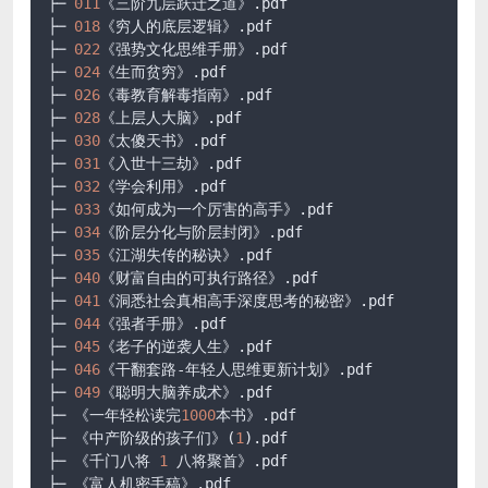
├─ 
011
《三阶九层跃迁之道》
.pdf
├─ 
018
《穷人的底层逻辑》
.pdf
├─ 
022
《强势文化思维手册》
.pdf
├─ 
024
《生而贫穷》
.pdf
├─ 
026
《毒教育解毒指南》
.pdf
├─ 
028
《上层人大脑》
.pdf
├─ 
030
《太傻天书》
.pdf
├─ 
031
《入世十三劫》
.pdf
├─ 
032
《学会利用》
.pdf
├─ 
033
《如何成为一个厉害的高手》
.pdf
├─ 
034
《阶层分化与阶层封闭》
.pdf
├─ 
035
《江湖失传的秘诀》
.pdf
├─ 
040
《财富自由的可执行路径》
.pdf
├─ 
041
《洞悉社会真相高手深度思考的秘密》
.pdf
├─ 
044
《强者手册》
.pdf
├─ 
045
《老子的逆袭人生》
.pdf
├─ 
046
《干翻套路-年轻人思维更新计划》
.pdf
├─ 
049
《聪明大脑养成术》
.pdf
├─ 《一年轻松读完
1000
本书》
.pdf
├─ 《中产阶级的孩子们》(
1
)
.pdf
├─ 《千门八将 
1
 八将聚首》
.pdf
├─ 《富人机密手稿》
.pdf