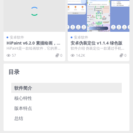
安卓软件
安卓软件
HiPaint v6.2.0 素描绘画，插
安卓伪装定位 v1.1.4 绿色版
画漫画，解锁专业版
HiPaint是一款绘画软件，它的界面
软件介绍 伪装定位一款通过手机定
设计简洁直观，没有任何多余的功
位app。随时随地打卡，实时查看
57
0
14.2K
0
能，使得用户...
位置守护好友安全...
目录
软件简介
核心特性
版本特点
总结