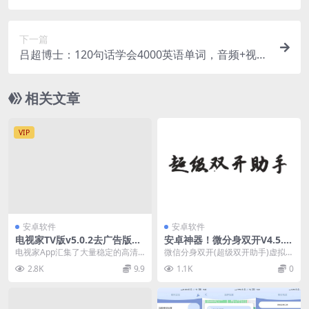
G) 价值1998元
下一篇
吕超博士：120句话学会4000英语单词，音频+视频
版(24.8G) 价值千元
相关文章
VIP
安卓软件
安卓软件
电视家TV版v5.0.2去广告版
安卓神器！微分身双开V4.5.8
【永久更新】
会员版
电视家App汇集了大量稳定的高清
微信分身双开(超级双开助手)虚拟化
频道、数字频道以及经典电影专
启动的微信分身、微信双开、微信
2.8K
9.9
1.1K
0
栏，满足不同用户的多...
多开、微信分身版...