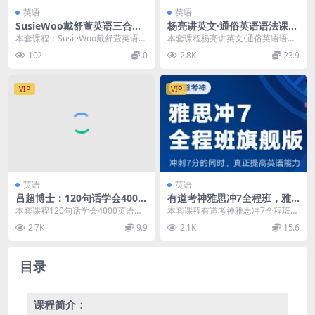
英语
英语
SusieWoo戴舒萱英语三合一
杨亮讲英文·通俗英语语法课，
课程 价值299元
初级+中级+高级百度云 价值1
本套课程：SusieWoo戴舒萱英语三
本套课程杨亮讲英文·通俗英语语法
398元
合一课程，课程官方售价299元，
课，课程官方售价1398元，由杨亮
102
0
2.8K
23.9
内容共10...
老师主讲，课程...
VIP
VIP
英语
英语
吕超博士：120句话学会4000
有道考神雅思冲7全程班，雅
英语单词，音频+视频版(24.8
思考试培训课程(36G) 价值56
本套课程120句话学会4000英语单
本套课程有道考神雅思冲7全程班，
G) 价值千元
99元
词，课程官方售价千元，由吕超博
课程官方售价5699元，课程包含基
2.7K
9.9
2.1K
15.6
士主讲，本课程...
础阶段、强化阶...
目录
课程简介：