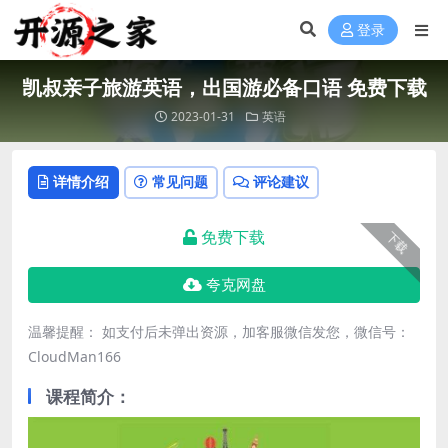
登录
凯叔亲子旅游英语，出国游必备口语 免费下载
2023-01-31
英语
详情介绍
常见问题
评论建议
免费下载
下载
夸克网盘
温馨提醒： 如支付后未弹出资源，加客服微信发您，微信号：
CloudMan166
课程简介：