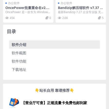
办公软件
办公软件
OncePower批量重命名v2.23
Bandizip解压缩软件 v7.37 正
绿色版
式版解锁专业版
OncePower 是一款专为 Windows
最新Bandizip 7.27 企业专业版 无
平台设计的文件和文件夹批量重命
广告弹窗 支持win
454
0
2.6K
5
名...
目录
软件介绍
软件截图
软件功能
下载地址
👇站长自用 靠谱推荐👇
【营业厅可查】正规流量卡免费包邮到家