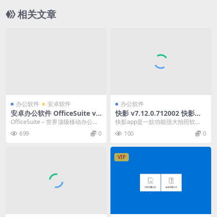
相关文章
办公软件
安卓软件
办公软件
安卓办公软件 OfficeSuite v1
快影 v7.12.0.712002 快影强
4.7.53174 中文高级版
大的视频编辑功能软件，去广
OfficeSuite – 世界顶级移动办公软
快影app是一款功能强大拍照软
告去水印版
件！Google Play商店下载...
件，该软件的亮点功能是辅助构
699
0
100
0
图，构图是一幅好摄影作...
VIP