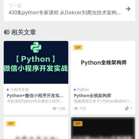
下一篇
430集python专家课程 从Dokcer到爬虫技术架构+
Python爬虫京东项目
相关文章
VIP
小程序开发
Python
Python+微信小程序开发实战
Python全栈架构师
课，武沛齐WuSir视频+源码
本套课程Python结合微信小程序开
视频课程目录 01.Python基础V4.1.z
百度云 免费下载 价值79元
发实战，课程官方售价79元，由前
ip 02.Linux基础V3....
1.0K
773
7
汽车之家架构...
VIP
VIP