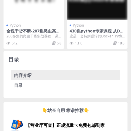
Python
Python
全程干货不断-207集爬虫高级
430集python专家课程 从Do
实战教程 Python爬虫干货实
kcer到爬虫技术架构+Python
200多集的爬虫干货实战课程，课
这是一套特别强悍的Docker+Pytho
战教程 附带课程资料
爬虫京东项目
程带领同学们不断的进行一个个小
n爬虫实战课程，课程共有10个章
512
6.8
1.1K
18.8
项目和实践，一边学...
节进行...
目录
内容介绍
目录
👇站长自用 靠谱推荐👇
【营业厅可查】正规流量卡免费包邮到家